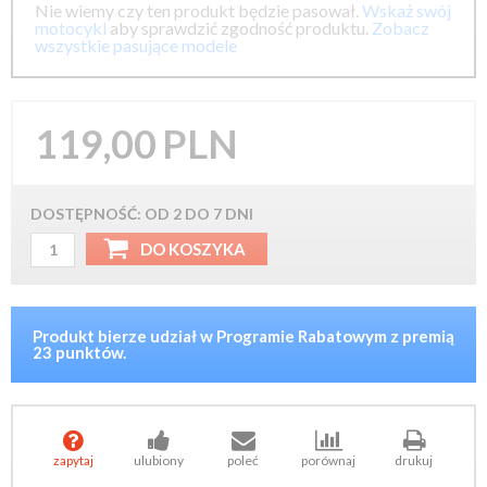
Nie wiemy czy ten produkt będzie pasował.
Wskaż swój
motocykl
aby sprawdzić zgodność produktu.
Zobacz
wszystkie pasujące modele
119,00
PLN
DOSTĘPNOŚĆ: OD 2 DO 7 DNI
BMW F650Dakar 2000+
BMW F650GS 2000+
Produkt bierze udział w Programie Rabatowym z premią
23 punktów.





zapytaj
ulubiony
poleć
porównaj
drukuj