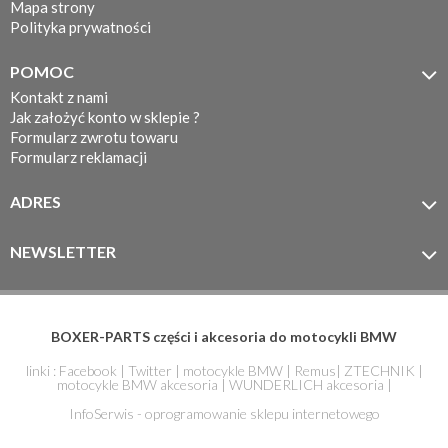
Mapa strony
Polityka prywatności
POMOC

Kontakt z nami
Jak założyć konto w sklepie ?
Formularz zwrotu towaru
Formularz reklamacji
ADRES

MOTOTEC
ul. Koronkarska 7/11
NEWSLETTER

61-005 Poznań
Zapisz się do newslettera
BOXER-PARTS części i akcesoria do motocykli BMW
linki :
Facebook
|
Twitter
|
motocykle BMW
|
Remus
|
ZTECHNIK
|
motocykle BMW akcesoria
|
WUNDERLICH akcesoria
|
InfoSerwis - oprogramowanie sklepu internetowego