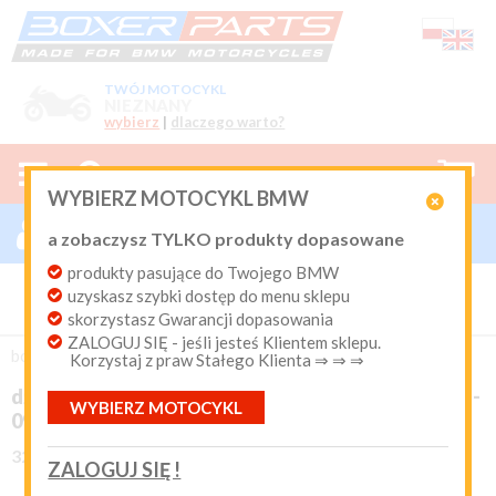
TWÓJ MOTOCYKL
NIEZNANY
wybierz
|
dlaczego warto?



0
WYBIERZ MOTOCYKL BMW

ZALOGUJ SIĘ

a zobaczysz TYLKO produkty dopasowane
Nowy klient
produkty pasujące do Twojego BMW
Produkty dopasowane do Twojego motocykla
uzyskasz szybki dostęp do menu sklepu
BMW. Program Rabatowy po pierwszych zakupach. Od 20
lat on-line kurier Inpost i Paczkomat od 9.90 zł
skorzystasz Gwarancji dopasowania
ZALOGUJ SIĘ - jeśli jesteś Klientem sklepu.
Login:
boxer-parts
/
EKSPLOATACJA
/
Kierownica i osprzęt
Korzystaj z praw Stałego Klienta ⇒ ⇒ ⇒
dźwignia sprzęgła czarna F650GS F650Dakar 1999 -
WYBIERZ MOTOCYKL
Hasło:





(0)
09.2000
32-72945
ZALOGUJ SIĘ !