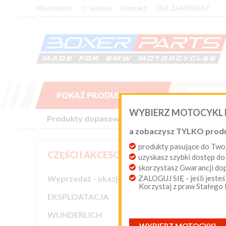
Wunderlich
O sklepie
Kontakt
JAK ZAMAWIAĆ
POKAŻ PRODUKTY

WYBIERZ MOTOCYKL
Produkty dopasowane do Twojego motocykla BM
a zobaczysz TYLKO prod
produkty pasujące do T
KON
CZĘŚCI I AKCESORIA
uzyskasz szybki dostęp do
skorzystasz Gwarancji d
Wyprzedaż - okazje cenowe
ZALOGUJ SIĘ - jeśli jesteś
Korzystaj z praw Stałego
FOR

EKSPLOATACJA

WUNDERLICH
Twoje imi