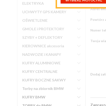
WYBIERZ MOTOCYKL

ELEKTRYKA
Adres ema

UCHWYTY GPS KAMERY

Powtórz a
OŚWIETLENIE

GMOLE i PROTEKTORY
Numer tel

SZYBY + DEFLEKTORY
Twoja wi

KIEROWNICE akcesoria

NADWOZIE i KANAPY

KUFRY ALUMINIOWE

KUFRY CENTRALNE
Dodaj zał

KUFRY BOCZNE SAKWY

Torby na zbiornik BMW

KUFRY BMW

Zaprasza
TORBY do BMW