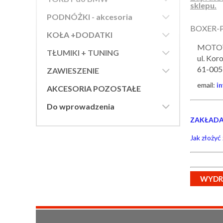
sklepu.

PODNÓŻKI - akcesoria
BOXER-PA

KOŁA +DODATKI
MOTO

TŁUMIKI + TUNING
ul. Kor

61-005
ZAWIESZENIE
email:
i
AKCESORIA POZOSTAŁE

Do wprowadzenia
ZAKŁADAN
Jak złożyć
WYDR