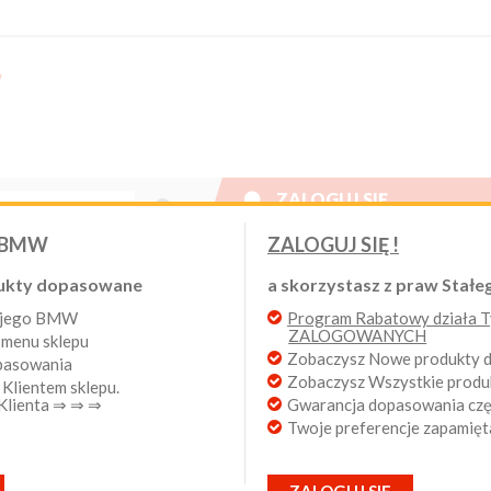

ZALOGUJ SIĘ
Nowy klient
 BMW
ZALOGUJ SIĘ !
W. Program Rabatowy po pierwszych zakupach. Od 20 lat 
ukty dopasowane
a skorzystasz z praw Stałeg
wojego BMW
Program Rabatowy działa Ty
Login:
TAKT
ZALOGOWANYCH
 menu sklepu
Zobaczysz Nowe produkty
opasowania
Zobaczysz Wszystkie prod
 Klientem sklepu.
Hasło:
 Klienta ⇒ ⇒ ⇒
Gwarancja dopasowania częś
MULARZ KONTAKTOWY:
Twoje preferencje zapamięt
ę: