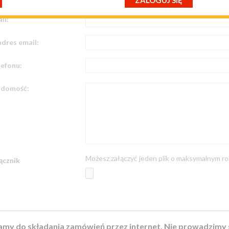
ZALOGUJ SIĘ
przypomnij mi hasło
nowy klient
il:
dres email:
efonu:
adomość:
Możesz załączyć jeden plik o maksymalnym ro
ącznik
my do składania zamówień przez internet. Nie prowadzimy s