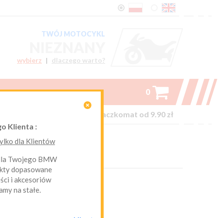
TWÓJ MOTOCYKL
NIEZNANY
wybierz
|
dlaczego warto?

0

on-line kurier Inpost i Paczkomat od 9.90 zł
o Klienta :
lko dla Klientów
 dla Twojego BMW
ukty dopasowane
ci i akcesoriów
amy na stałe.
*