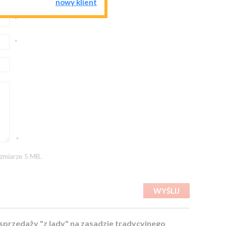
nowy klient
*
*
*
zmiarze 5 MB.
przedaży "z lady" na zasadzie tradycyjnego