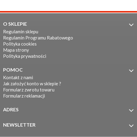
O SKLEPIE

Regulamin sklepu
Regulamin Programu Rabatowego
Polityka cookies
Mapa strony
Polityka prywatności
POMOC

Kontakt z nami
Jak założyć konto w sklepie ?
Formularz zwrotu towaru
Formularz reklamacji
ADRES

MOTOTEC
ul. Koronkarska 7/11
NEWSLETTER

61-005 Poznań
Zapisz się do newslettera