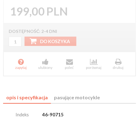
199,00
PLN
DOSTĘPNOŚĆ: 2-4 DNI
BMW R1200GS 2007-
BMW R1200GS
2009
Adventure 2007-2009
BMW R1200GS 2010-
BMW R1200GS





2012
Adventure 2010-2013
zapytaj
ulubiony
poleć
porównaj
drukuj
opis i specyfikacja
pasujące motocykle
Indeks
46-90715