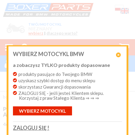
TWÓJ MOTOCYKL
NIEZNANY
wybierz
|
dlaczego warto?



0
WYBIERZ MOTOCYKL BMW

ZALOGUJ SIĘ

a zobaczysz TYLKO produkty dopasowane
Nowy klient
produkty pasujące do Twojego BMW
Produkty dopasowane do Twojego motocykla
uzyskasz szybki dostęp do menu sklepu
BMW. Program Rabatowy po pierwszych zakupach. Od 20
lat on-line kurier Inpost i Paczkomat od 9.90 zł
skorzystasz Gwarancji dopasowania
ZALOGUJ SIĘ - jeśli jesteś Klientem sklepu.
Login:
boxer-parts
/
GMOLE i PROTEKTORY
/
Gmole i ślizgi
Korzystaj z praw Stałego Klienta ⇒ ⇒ ⇒
poszerzenie stopki bocznej BMW R1200GS i
WYBIERZ MOTOCYKL
Hasło:





(0)
Adventure
46-90715
ZALOGUJ SIĘ !