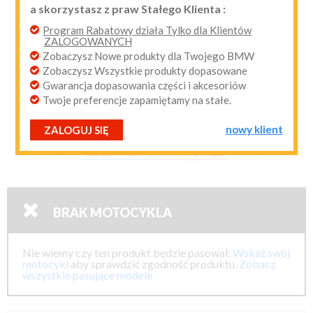
a skorzystasz z praw Stałego Klienta :
przypomnij mi hasło
nowy klient
Program Rabatowy działa Tylko dla Klientów
ZALOGOWANYCH
Zobaczysz Nowe produkty dla Twojego BMW
Zobaczysz Wszystkie produkty dopasowane
Gwarancja dopasowania części i akcesoriów
Twoje preferencje zapamiętamy na stałe.
nowy klient
ZALOGUJ SIĘ

BRAK MOTOCYKLA
Nie wiemy czy ten produkt będzie pasował.
Wskaż swój
motocykl
aby sprawdzić zgodność produktu.
Zobacz
wszystkie pasujące modele