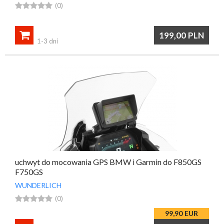





(0)

199,00
PLN
1-3 dni
uchwyt do mocowania GPS BMW i Garmin do F850GS
F750GS
WUNDERLICH





(0)
99,90
EUR