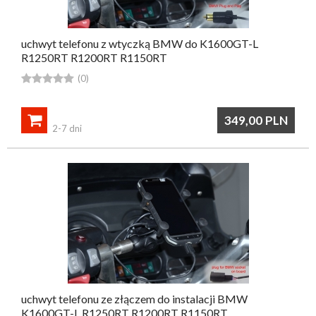
uchwyt telefonu z wtyczką BMW do K1600GT-L
R1250RT R1200RT R1150RT





(0)

349,00
PLN
2-7 dni
uchwyt telefonu ze złączem do instalacji BMW
K1600GT-L R1250RT R1200RT R1150RT