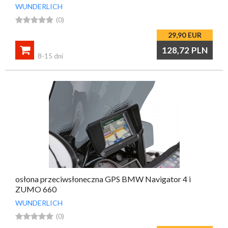
WUNDERLICH





(0)
29,90
EUR

128,72
PLN
8-15 dni
osłona przeciwsłoneczna GPS BMW Navigator 4 i
ZUMO 660
WUNDERLICH





(0)