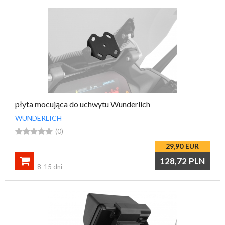
płyta mocująca do uchwytu Wunderlich
WUNDERLICH





(0)
29,90
EUR

128,72
PLN
8-15 dni