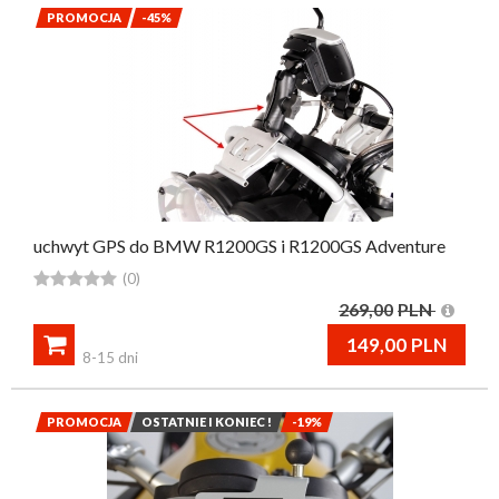
PROMOCJA
-45%
uchwyt GPS do BMW R1200GS i R1200GS Adventure





(0)
269,00
PLN

149,00
PLN
8-15 dni
PROMOCJA
OSTATNIE I KONIEC !
-19%