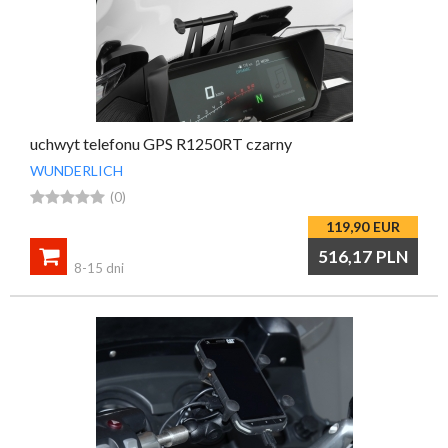
uchwyt telefonu GPS R1250RT czarny
WUNDERLICH





(0)
119,90
EUR

516,17
PLN
8-15 dni