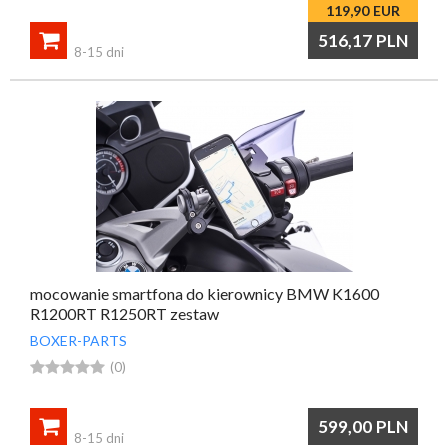
119,90
EUR

516,17
PLN
8-15 dni
mocowanie smartfona do kierownicy BMW K1600
R1200RT R1250RT zestaw
BOXER-PARTS





(0)

599,00
PLN
8-15 dni