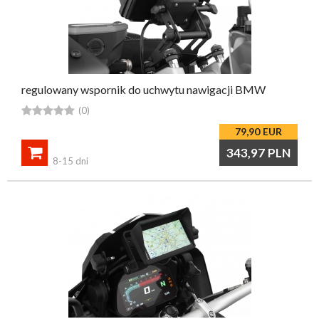
regulowany wspornik do uchwytu nawigacji BMW





(0)
79,90
EUR

343,97
PLN
8-15 dni