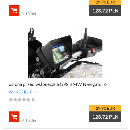
29,90
EUR

128,72
PLN
8-15 dni
osłona przeciwsłoneczna GPS BMW Navigator 6
WUNDERLICH





(0)
29,90
EUR

128,72
PLN
8-15 dni