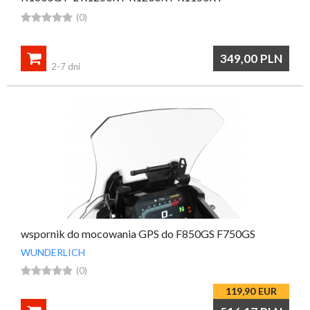





(0)

349,00
PLN
2-7 dni
wspornik do mocowania GPS do F850GS F750GS
WUNDERLICH





(0)
119,90
EUR