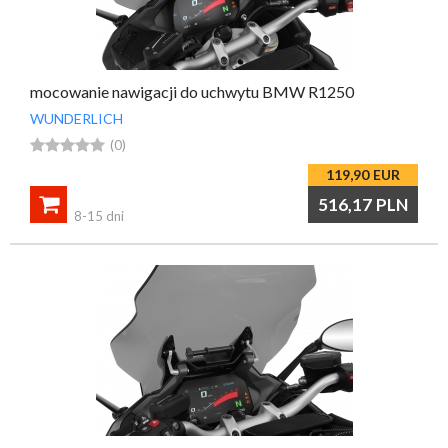
mocowanie nawigacji do uchwytu BMW R1250
WUNDERLICH





(0)
119,90
EUR

516,17
PLN
8-15 dni