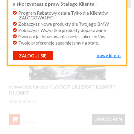
a skorzystasz z praw Stałego Klienta :
1
2

przypomnij mi hasło
nowy klient
Program Rabatowy działa Tylko dla Klientów
ZALOGOWANYCH
Zobaczysz Nowe produkty dla Twojego BMW
Zobaczysz Wszystkie produkty dopasowane
Gwarancja dopasowania części i akcesoriów
Twoje preferencje zapamiętamy na stałe.
nowy klient
ZALOGUJ SIĘ
uchwyt telefonu do K1600GT-L R1250RT R1200RT
R1150RT





(0)

399,00
PLN
2-7 dni