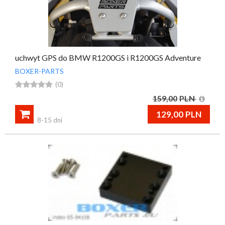
uchwyt GPS do BMW R1200GS i R1200GS Adventure
BOXER-PARTS





(0)
159,00
PLN

129,00
PLN
8-15 dni