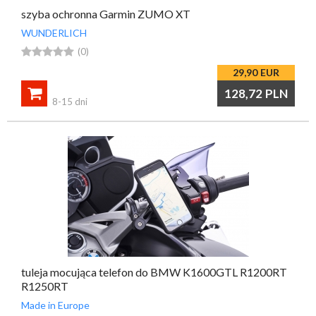
szyba ochronna Garmin ZUMO XT
WUNDERLICH





(0)
29,90
EUR

128,72
PLN
8-15 dni
tuleja mocująca telefon do BMW K1600GTL R1200RT
R1250RT
Made in Europe