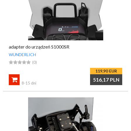
adapter do urządzeń S1000SR
WUNDERLICH





(0)
119,90
EUR

516,17
PLN
8-15 dni