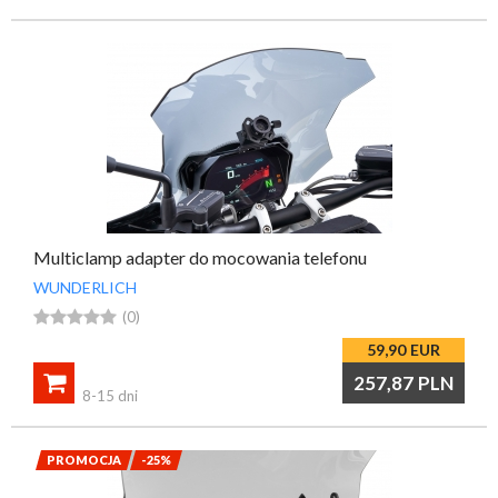
Multiclamp adapter do mocowania telefonu
WUNDERLICH





(0)
59,90
EUR

257,87
PLN
8-15 dni
PROMOCJA
-25%