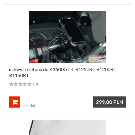
uchwyt telefonu do K1600GT-L R1250RT R1200RT
R1150RT





(0)

299,00
PLN
2-7 dni