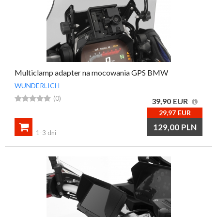
Multiclamp adapter na mocowania GPS BMW
WUNDERLICH





(0)
39,90
EUR
29,97
EUR

129,00
PLN
1-3 dni