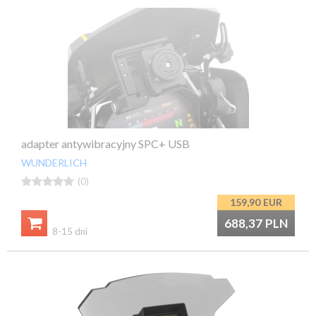
adapter antywibracyjny SPC+ USB
WUNDERLICH





(0)
159,90
EUR

688,37
PLN
8-15 dni