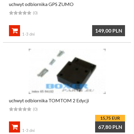
uchwyt odbiornika GPS ZUMO





(0)

149,00
PLN
1-3 dni
uchwyt odbiornika TOMTOM 2 Edycji





(0)
15,75
EUR

67,80
PLN
1-3 dni