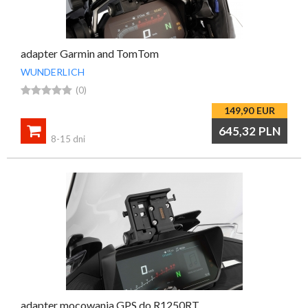
adapter Garmin and TomTom
WUNDERLICH





(0)
149,90
EUR

645,32
PLN
8-15 dni
adapter mocowania GPS do R1250RT