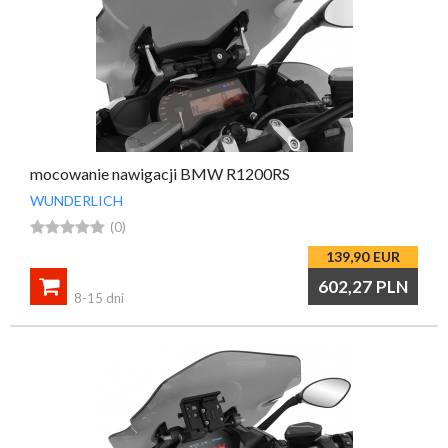
mocowanie nawigacji BMW R1200RS
WUNDERLICH





(0)
139,90
EUR

602,27
PLN
8-15 dni