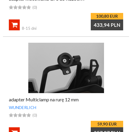





(0)
100,80
EUR

433,94
PLN
8-15 dni
adapter Multiclamp na rurę 12 mm
WUNDERLICH





(0)
59,90
EUR