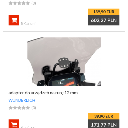





(0)
139,90
EUR

602,27
PLN
8-15 dni
adapter do urządzeń na rurę 12 mm
WUNDERLICH





(0)
39,90
EUR

171,77
PLN
8-15 dni