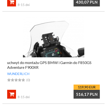

430,07
PLN
8-15 dni
uchwyt do montażu GPS BMW i Garmin do F850GS
Adventure F900XR
WUNDERLICH





(0)
119,90
EUR

516,17
PLN
8-15 dni