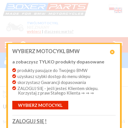
TWÓJ MOTOCYKL
NIEZNANY
wybierz
|
dlaczego warto?



0
WYBIERZ MOTOCYKL BMW

ZALOGUJ SIĘ

a zobaczysz TYLKO produkty dopasowane
Nowy klient
produkty pasujące do Twojego BMW
Produkty dopasowane do Twojego motocykla
uzyskasz szybki dostęp do menu sklepu
BMW. Program Rabatowy po pierwszych zakupach. Od 20
lat on-line kurier Inpost i Paczkomat od 9.90 zł
skorzystasz Gwarancji dopasowania
ZALOGUJ SIĘ - jeśli jesteś Klientem sklepu.
Login:
boxer-parts
/
UCHWYTY GPS KAMERY
/
Korzystaj z praw Stałego Klienta ⇒ ⇒ ⇒
Uchwyty GPS dedykowane
WYBIERZ MOTOCYKL
UCHWYTY GPS DEDYKOWANE
Hasło:
ZALOGUJ SIĘ !
produkty 1 - 48 z 55
Sortuj według