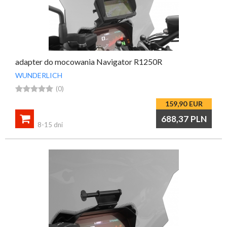
adapter do mocowania Navigator R1250R
WUNDERLICH





(0)
159,90
EUR

688,37
PLN
8-15 dni