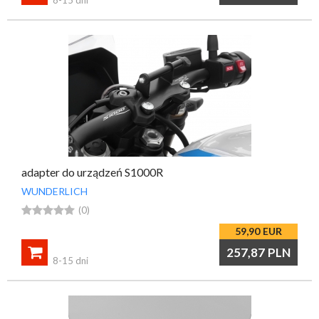
adapter do urządzeń S1000R
WUNDERLICH





(0)
59,90
EUR

257,87
PLN
8-15 dni