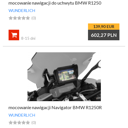
mocowanie nawigacji do uchwytu BMW R1250
WUNDERLICH





(0)
139,90
EUR

602,27
PLN
8-15 dni
mocowanie nawigacji Navigator BMW R1250R
WUNDERLICH





(0)