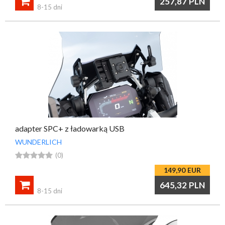

257,87
PLN
8-15 dni
adapter SPC+ z ładowarką USB
WUNDERLICH





(0)
149,90
EUR

645,32
PLN
8-15 dni