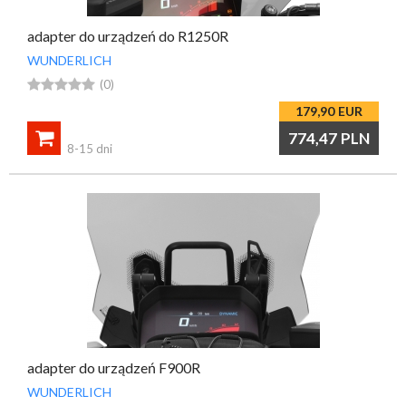
adapter do urządzeń do R1250R
WUNDERLICH





(0)
179,90
EUR

774,47
PLN
8-15 dni
adapter do urządzeń F900R
WUNDERLICH