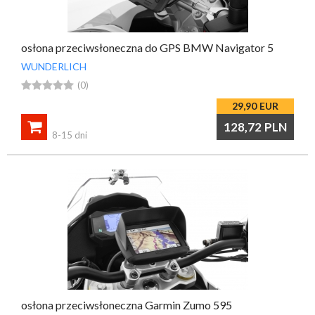
osłona przeciwsłoneczna do GPS BMW Navigator 5
WUNDERLICH





(0)
29,90
EUR

128,72
PLN
8-15 dni
osłona przeciwsłoneczna Garmin Zumo 595