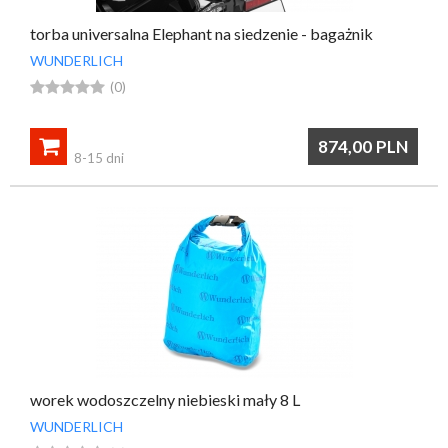
torba universalna Elephant na siedzenie - bagażnik
WUNDERLICH





(0)

874,00
PLN
8-15 dni
worek wodoszczelny niebieski mały 8 L
WUNDERLICH