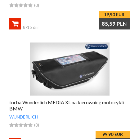





(0)
19,90
EUR

85,59
PLN
8-15 dni
torba Wunderlich MEDIA XL na kierownicę motocykli
BMW
WUNDERLICH





(0)
99,90
EUR