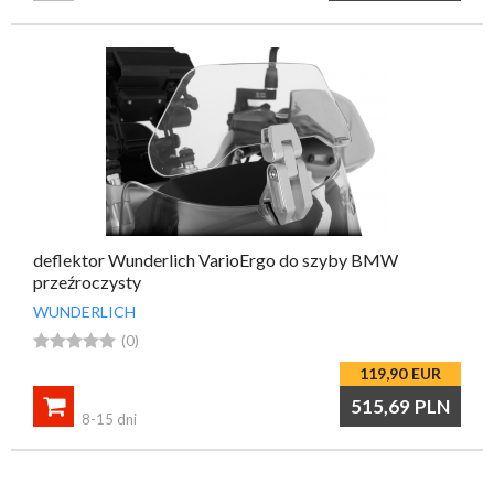
deflektor Wunderlich VarioErgo do szyby BMW
przeźroczysty
WUNDERLICH





(0)
119,90
EUR

515,69
PLN
8-15 dni