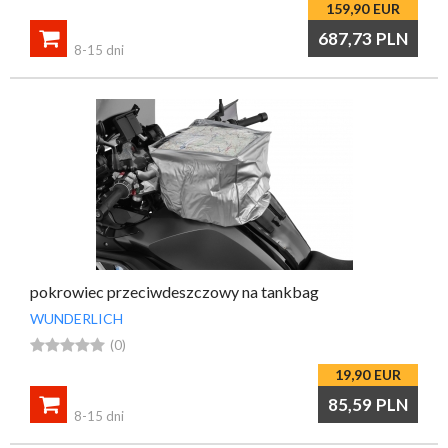
159,90
EUR

687,73
PLN
8-15 dni
pokrowiec przeciwdeszczowy na tankbag
WUNDERLICH





(0)
19,90
EUR

85,59
PLN
8-15 dni