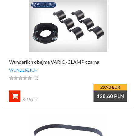
Wunderlich obejma VARIO-CLAMP czarna
WUNDERLICH





(0)
29,90
EUR

128,60
PLN
8-15 dni