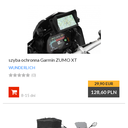
szyba ochronna Garmin ZUMO XT
WUNDERLICH





(0)
29,90
EUR

128,60
PLN
8-15 dni