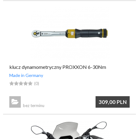
klucz dynamometryczny PROXXON 6-30Nm
Made in Germany





(0)

309,00
PLN
bez terminu