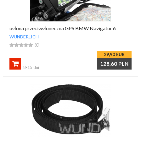
osłona przeciwsłoneczna GPS BMW Navigator 6
WUNDERLICH





(0)
29,90
EUR

128,60
PLN
8-15 dni