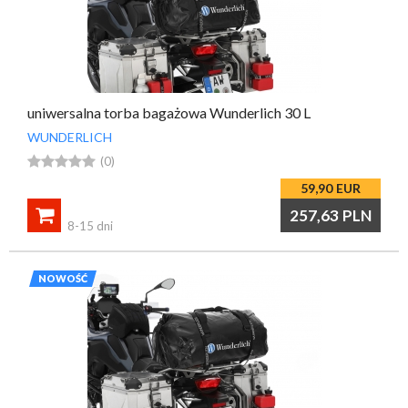
uniwersalna torba bagażowa Wunderlich 30 L
WUNDERLICH





(0)
59,90
EUR

257,63
PLN
8-15 dni
NOWOŚĆ