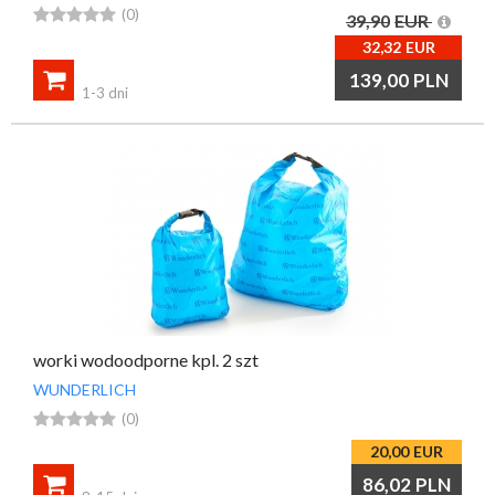





(0)
39,90
EUR
32,32
EUR

139,00
PLN
1-3 dni
worki wodoodporne kpl. 2 szt
WUNDERLICH





(0)
20,00
EUR

86,02
PLN