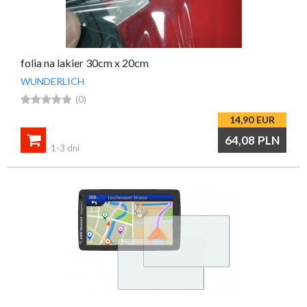
folia na lakier 30cm x 20cm
WUNDERLICH





(0)
14,90
EUR

64,08
PLN
1-3 dni