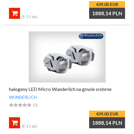
439,00
EUR

1888,14
PLN
8-15 dni
halogeny LED Micro Wunderlich na gmole srebrne
WUNDERLICH





(0)
439,00
EUR

1888,14
PLN
8-15 dni