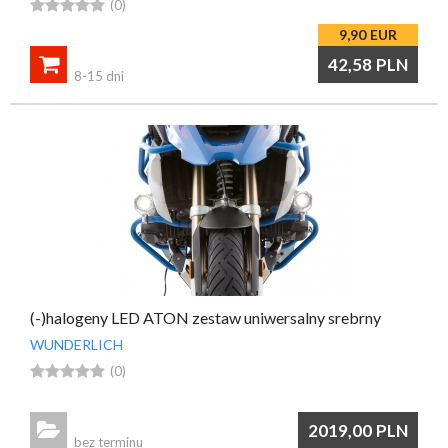





(0)
9,90
EUR

42,58
PLN
8-15 dni
(-)halogeny LED ATON zestaw uniwersalny srebrny
WUNDERLICH





(0)

2019,00
PLN
bez terminu