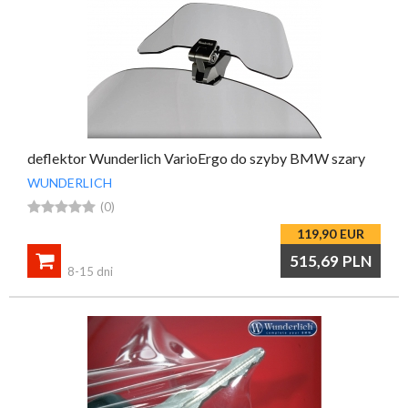
deflektor Wunderlich VarioErgo do szyby BMW szary
WUNDERLICH





(0)
119,90
EUR

515,69
PLN
8-15 dni