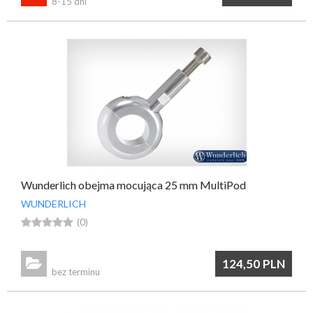
8-15 dni
Wunderlich obejma mocująca 25 mm MultiPod
WUNDERLICH





(0)

124,50
PLN
bez terminu