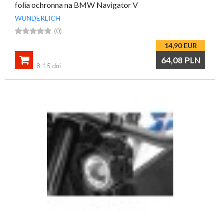
folia ochronna na BMW Navigator V
WUNDERLICH





(0)
14,90
EUR

64,08
PLN
8-15 dni