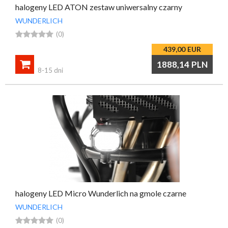
halogeny LED ATON zestaw uniwersalny czarny
WUNDERLICH





(0)
439,00
EUR

1888,14
PLN
8-15 dni
halogeny LED Micro Wunderlich na gmole czarne
WUNDERLICH





(0)