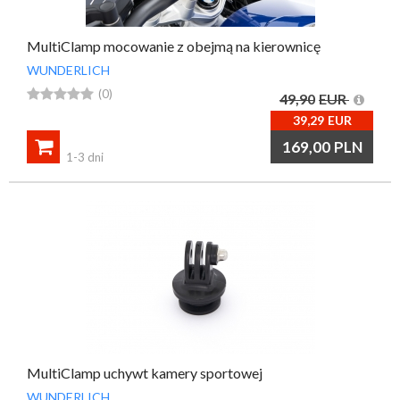
MultiClamp mocowanie z obejmą na kierownicę
WUNDERLICH





(0)
49,90
EUR
39,29
EUR

169,00
PLN
1-3 dni
MultiClamp uchywt kamery sportowej
WUNDERLICH