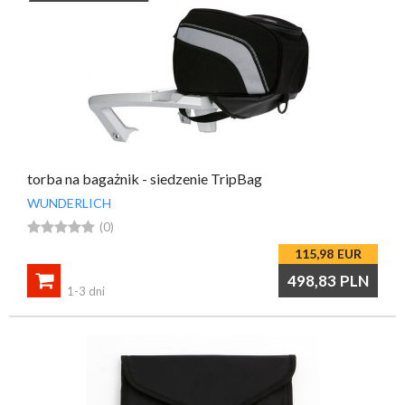
torba na bagażnik - siedzenie TripBag
WUNDERLICH





(0)
115,98
EUR

498,83
PLN
1-3 dni