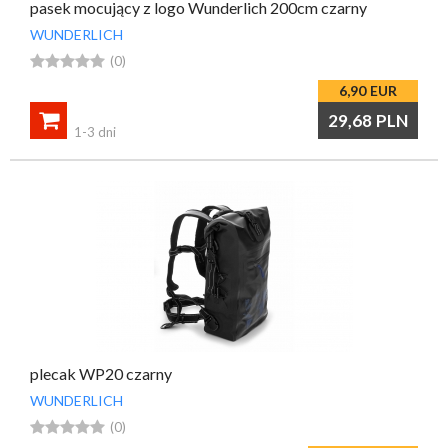
pasek mocujący z logo Wunderlich 200cm czarny
WUNDERLICH





(0)
6,90
EUR

29,68
PLN
1-3 dni
plecak WP20 czarny
WUNDERLICH





(0)