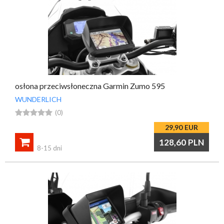
osłona przeciwsłoneczna Garmin Zumo 595
WUNDERLICH





(0)
29,90
EUR

128,60
PLN
8-15 dni