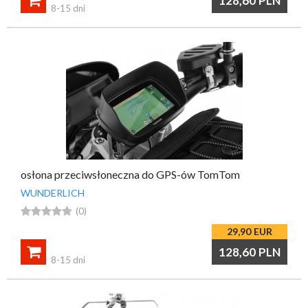
128,60
PLN
8-15 dni
osłona przeciwsłoneczna do GPS-ów TomTom
WUNDERLICH





(0)
29,90
EUR

128,60
PLN
8-15 dni