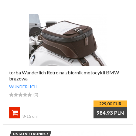
przypomnij mi hasło
nowy klient
torba Wunderlich Retro na zbiornik motocykli BMW
brązowa
WUNDERLICH





(0)
229,00
EUR

984,93
PLN
8-15 dni
OSTATNIE I KONIEC !