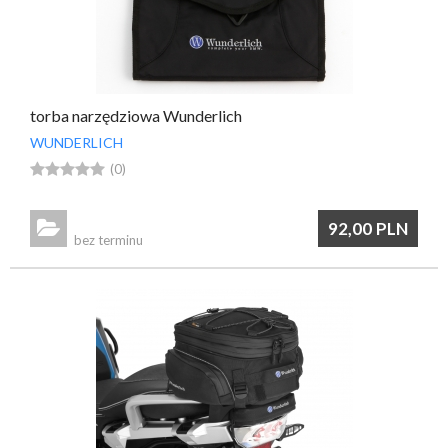
torba narzędziowa Wunderlich
WUNDERLICH





(0)

92,00
PLN
bez terminu