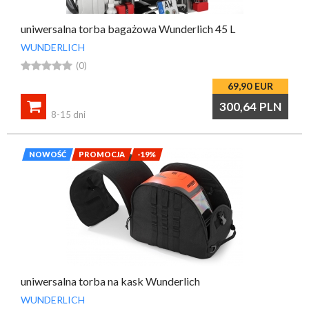
uniwersalna torba bagażowa Wunderlich 45 L
WUNDERLICH





(0)
69,90
EUR

300,64
PLN
8-15 dni
NOWOŚĆ
PROMOCJA
-19%
uniwersalna torba na kask Wunderlich
WUNDERLICH