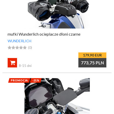
mufki Wunderlich ocieplacze dłoni czarne
WUNDERLICH





(0)
179,90
EUR

773,75
PLN
8-15 dni
PROMOCJA
-21%