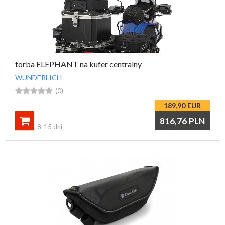
torba ELEPHANT na kufer centralny
WUNDERLICH





(0)
189,90
EUR

816,76
PLN
8-15 dni