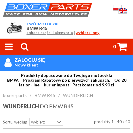
TWÓJ MOTOCYKL
BMW R45
zobacz części i akcesoria
|
wybierz inny



0
ZALOGUJ SIĘ

Nowy klient
Produkty dopasowane do Twojego motocykla
BMW. Program Rabatowy po pierwszych zakupach. Od 20
lat on-line kurier Inpost i Paczkomat od 9.90 zł
Login:
boxer-parts
/
BMW R45
/
WUNDERLICH
WUNDERLICH
DO BMW R45
Hasło:
produkty 1 - 40 z 40
Sortuj według