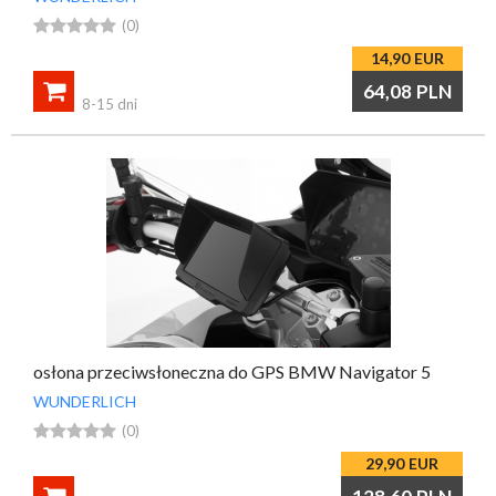





(0)
14,90
EUR

64,08
PLN
8-15 dni
osłona przeciwsłoneczna do GPS BMW Navigator 5
WUNDERLICH





(0)
29,90
EUR
