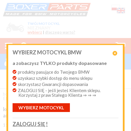
TWÓJ MOTOCYKL
NIEZNANY
wybierz
|
dlaczego warto?



0
WYBIERZ MOTOCYKL BMW

ZALOGUJ SIĘ

a zobaczysz TYLKO produkty dopasowane
Nowy klient
produkty pasujące do Twojego BMW
Produkty dopasowane do Twojego motocykla
uzyskasz szybki dostęp do menu sklepu
BMW. Program Rabatowy po pierwszych zakupach. Od 20
lat on-line kurier Inpost i Paczkomat od 9.90 zł
skorzystasz Gwarancji dopasowania
ZALOGUJ SIĘ - jeśli jesteś Klientem sklepu.
Login:
boxer-parts
/
NADWOZIE i KANAPY
/
Korzystaj z praw Stałego Klienta ⇒ ⇒ ⇒
Elementy dekoracyjne
WYBIERZ MOTOCYKL
korek wlewu oleju z emblematem BMW
Hasło:





(1)
anodowany
ZALOGUJ SIĘ !
11-90475