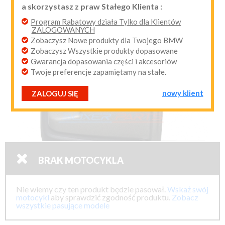
a skorzystasz z praw Stałego Klienta :
przypomnij mi hasło
nowy klient
Program Rabatowy działa Tylko dla Klientów
ZALOGOWANYCH
Zobaczysz Nowe produkty dla Twojego BMW
Zobaczysz Wszystkie produkty dopasowane
Gwarancja dopasowania części i akcesoriów
Twoje preferencje zapamiętamy na stałe.
nowy klient
ZALOGUJ SIĘ

BRAK MOTOCYKLA
Nie wiemy czy ten produkt będzie pasował.
Wskaż swój
motocykl
aby sprawdzić zgodność produktu.
Zobacz
wszystkie pasujące modele