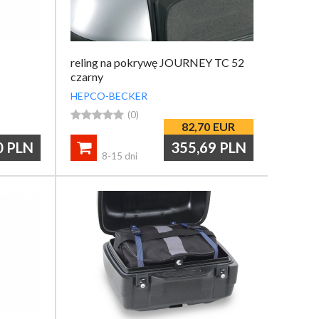
reling na pokrywę JOURNEY TC 52
czarny
HEPCO-BECKER





(0)
82,70
EUR
0
PLN
355,69
PLN

8-15 dni