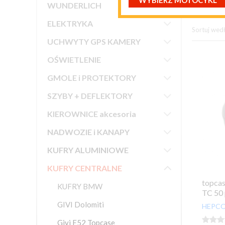
WYBIERZ MOTOCYKL

WUNDERLICH

ELEKTRYKA
Sortuj wed

UCHWYTY GPS KAMERY

OŚWIETLENIE

GMOLE i PROTEKTORY

SZYBY + DEFLEKTORY

KIEROWNICE akcesoria

NADWOZIE i KANAPY

KUFRY ALUMINIOWE

KUFRY CENTRALNE
topca
KUFRY BMW
TC 50 
GIVI Dolomiti
HEPCO



Givi E52 Topcase