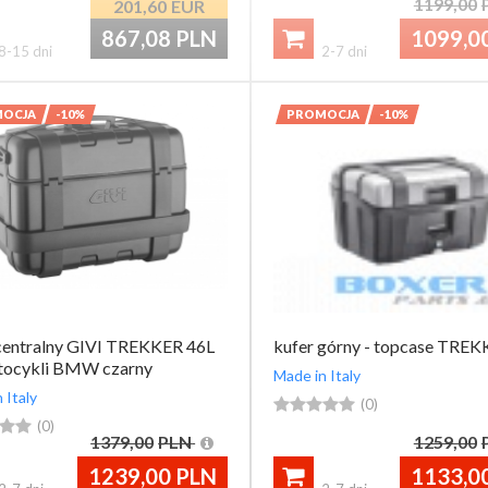
1199,00
201,60
EUR
867,08
PLN
1099,0

8-15 dni
2-7 dni
OCJA
-10%
PROMOCJA
-10%
centralny GIVI TREKKER 46L
kufer górny - topcase TREK
tocykli BMW czarny
Made in Italy
 Italy





(0)


(0)
1379,00
PLN
1259,00
1239,00
PLN
1133,0
