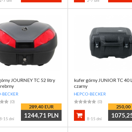
2-7 dni
2-7 dni
górny JOURNEY TC 52 litry
kufer górny JUNIOR TC 40 
srebrny
czarny
-BECKER
HEPCO-BECKER


(0)





(0)
289,40
EUR
250,00
1244,71
PLN
1075,2

8-15 dni
8-15 dni