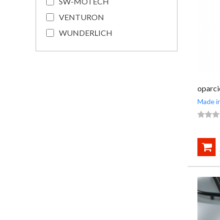
SW-MOTECH
VENTURON
WUNDERLICH
oparci
Made in



