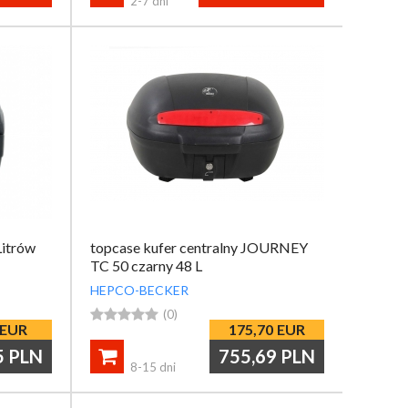
2-7 dni
Litrów
topcase kufer centralny JOURNEY
TC 50 czarny 48 L
HEPCO-BECKER





(0)
EUR
175,70
EUR
5
PLN
755,69
PLN

8-15 dni