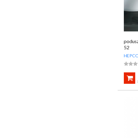
podus
52
HEPCO



