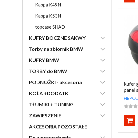
Kappa K49N
Kappa K53N
topcase SHAD

KUFRY BOCZNE SAKWY

Torby na zbiornik BMW

KUFRY BMW

TORBY do BMW

PODNÓŻKI - akcesoria
kufer 
panel 

KOŁA +DODATKI
HEPCO

TŁUMIKI + TUNING




ZAWIESZENIE

AKCESORIA POZOSTAŁE

Do wprowadzenia