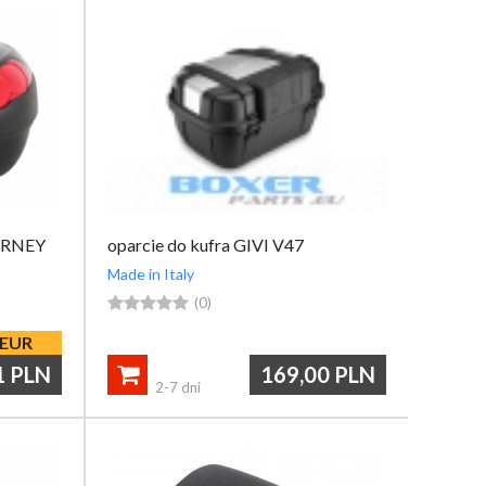
OURNEY
oparcie do kufra GIVI V47
Made in Italy





(0)
EUR
1
PLN
169,00
PLN

2-7 dni