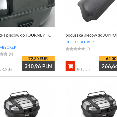
zka pleców do JOURNEY TC
poduszka pleców do JUNIO
HEPCO-BECKER
-BECKER





(0)


(0)
72,30
EUR
62,00
310,96
PLN
266,6

8-15 dni
8-15 dni