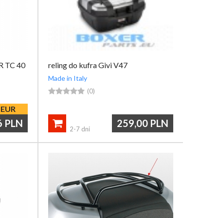
R TC 40
reling do kufra Givi V47
Made in Italy





(0)
EUR
6
PLN
259,00
PLN

2-7 dni