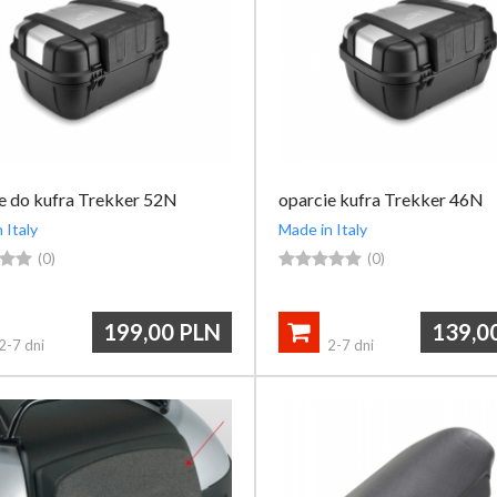
e do kufra Trekker 52N
oparcie kufra Trekker 46N
 Italy
Made in Italy


(0)





(0)
199,00
PLN
139,0

2-7 dni
2-7 dni