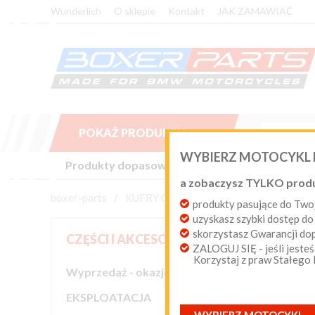
Wunderlich
O sklepie
Kontakt
JAK ZAMAWIAĆ
POKAŻ PRODUKTY

WYBIERZ MOTOCYKL
Produkty dopasowane do Twojego motocykla BM
a zobaczysz TYLKO prod
boxer-parts
/
KUFRY CENTRALNE
produkty pasujące do T
uzyskasz szybki dostęp do
skorzystasz Gwarancji d
KUF
CZĘŚCI I AKCESORIA
ZALOGUJ SIĘ - jeśli jesteś
Korzystaj z praw Stałego
Wyprzedaż - okazje cenowe
Kufer cen
producentó
niezbędna

EKSPLOATACJA
własny sys
o maksymal