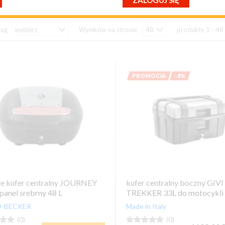
ZALOGUJ SIĘ
przypomnij mi hasło
nowy klient
ług
Wyników na stronie
produkty 1 - 48
PROMOCJA
-8%
se kufer centralny JOURNEY
kufer centralny boczny GIVI
panel srebrny 48 L
TREKKER 33L do motocykl
-BECKER
Made in Italy


(0)





(0)