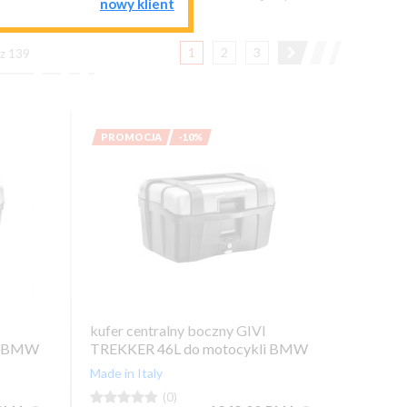
nowy klient
1
2
3
 z 139

PROMOCJA
-10%
kufer centralny boczny GIVI
i BMW
TREKKER 46L do motocykli BMW
Made in Italy





(0)