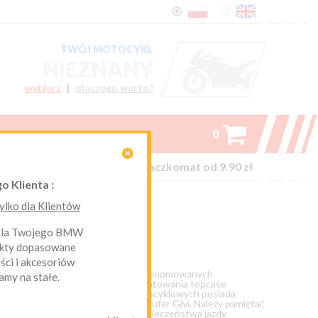
TWÓJ MOTOCYKL
NIEZNANY
wybierz
|
dlaczego warto?

0

on-line kurier Inpost i Paczkomat od 9.90 zł
o Klienta :
lko dla Klientów
 dla Twojego BMW
ukty dopasowane
ci i akcesoriów
tocyklach BMW. Proponujemy kufry renomowanych
amy na stałe.
emność, wygląd oraz cena. Do zamontowania topcase
 BMW. Każdy producent kufrów motocyklowych posiada
 różnych marek, np. płyta BMW i kufer Givi. Należy pamiętać
ne dla stabilności motocykla i bezpieczeństwa jazdy.