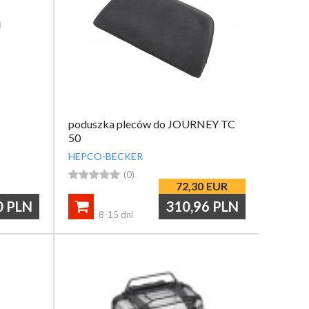
poduszka pleców do JOURNEY TC
50
HEPCO-BECKER





(0)
72,30
EUR
0
PLN
310,96
PLN

8-15 dni