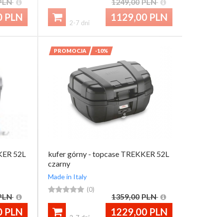
PLN
1249,00
PLN
0
PLN
1129,00
PLN

2-7 dni
PROMOCJA
-10%
KER 52L
kufer górny - topcase TREKKER 52L
czarny
Made in Italy





(0)
PLN
1359,00
PLN
0
PLN
1229,00
PLN
