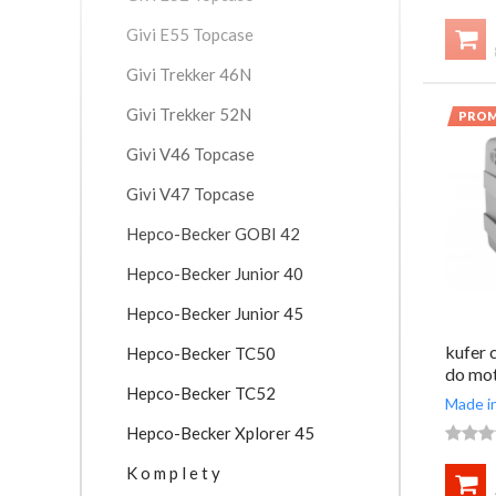
Givi E55 Topcase

Givi Trekker 46N
Givi Trekker 52N
PROM
Givi V46 Topcase
Givi V47 Topcase
Hepco-Becker GOBI 42
Hepco-Becker Junior 40
Hepco-Becker Junior 45
kufer 
Hepco-Becker TC50
do mo
Hepco-Becker TC52
Made in
Hepco-Becker Xplorer 45



K o m p l e t y
