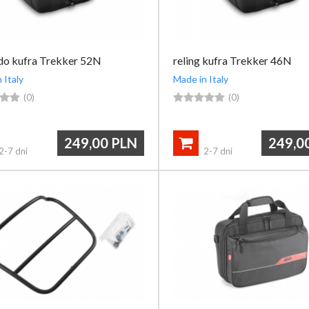
 do kufra Trekker 52N
reling kufra Trekker 46N
 Italy
Made in Italy


(0)





(0)
249,00
PLN
249,0

2-7 dni
2-7 dni