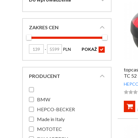
ZAKRES CEN
-
PLN
POKAŻ

topca
TC 52 
PRODUCENT
HEPCO



BMW

HEPCO-BECKER
Made in Italy
MOTOTEC