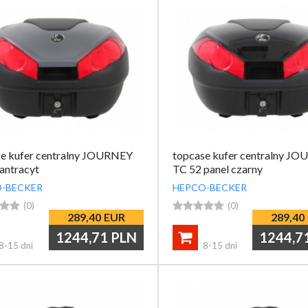
se kufer centralny JOURNEY
topcase kufer centralny J
antracyt
TC 52 panel czarny
-BECKER
HEPCO-BECKER


(0)





(0)
289,40
EUR
289,40
1244,71
PLN
1244,7

8-15 dni
8-15 dni