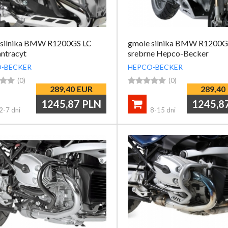
 silnika BMW R1200GS LC
gmole silnika BMW R1200G
antracyt
srebrne Hepco-Becker
-BECKER
HEPCO-BECKER


(0)





(0)
289,40
EUR
289,40
1245,87
PLN
1245,8

2-7 dni
8-15 dni