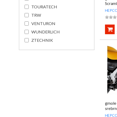
Scramb
TOURATECH
HEPCO
TRW



VENTURON

WUNDERLICH
ZTECHNIK
gmole 
srebrn
HEPCO