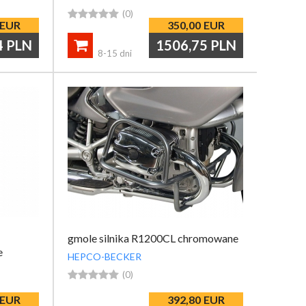





(0)
EUR
350,00
EUR
4
PLN
1506,75
PLN

8-15 dni
gmole silnika R1200CL chromowane
e
HEPCO-BECKER





(0)
EUR
392,80
EUR