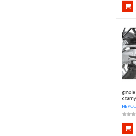

gmole
czarny
HEPCO



