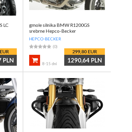
S LC
gmole silnika BMW R1200GS
srebrne Hepco-Becker
HEPCO-BECKER





(0)
EUR
299,80
EUR
7
PLN
1290,64
PLN

8-15 dni