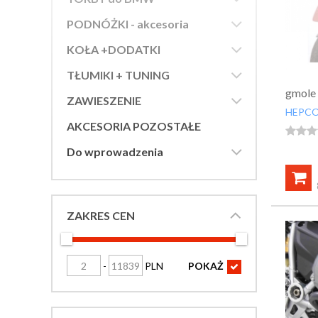

PODNÓŻKI - akcesoria

KOŁA +DODATKI

TŁUMIKI + TUNING
gmole

ZAWIESZENIE
HEPCO
AKCESORIA POZOSTAŁE




Do wprowadzenia

ZAKRES CEN
-
PLN
POKAŻ
