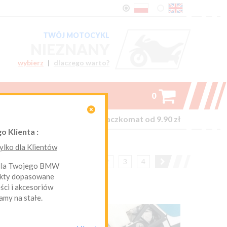
TWÓJ MOTOCYKL
NIEZNANY
wybierz
|
dlaczego warto?

0

on-line kurier Inpost i Paczkomat od 9.90 zł
o Klienta :
lko dla Klientów
1
2
3
4
 z 188

 dla Twojego BMW
ukty dopasowane
ci i akcesoriów
amy na stałe.