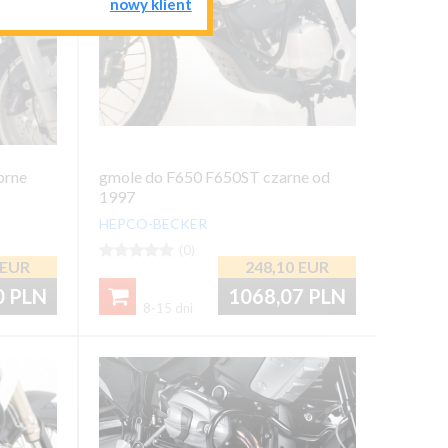
nowy klient
brne
gmole do F650 F650ST czarne od
1997
HEPCO-BECKER





(0)
EUR
248,10
EUR
0
PLN
1068,07
PLN

8-15 dni