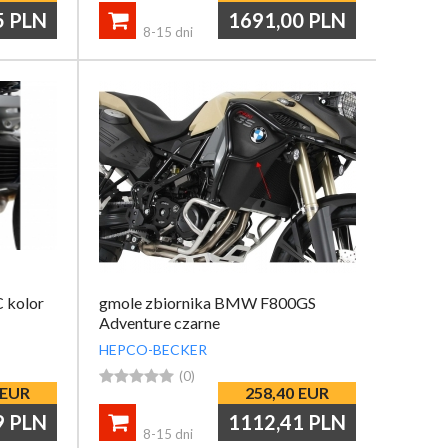
5
PLN
1691,00
PLN

8-15 dni
 kolor
gmole zbiornika BMW F800GS
Adventure czarne
HEPCO-BECKER





(0)
EUR
258,40
EUR
9
PLN
1112,41
PLN

8-15 dni