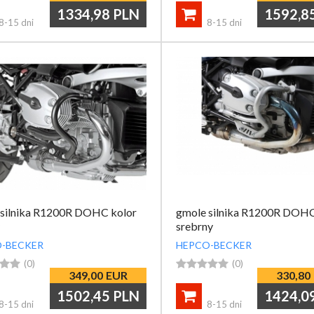
1334,98
PLN
1592,8

8-15 dni
8-15 dni
 silnika R1200R DOHC kolor
gmole silnika R1200R DOHC
srebrny
-BECKER
HEPCO-BECKER


(0)





(0)
349,00
EUR
330,80
1502,45
PLN
1424,0

8-15 dni
8-15 dni