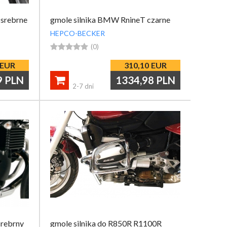
srebrne
gmole silnika BMW RnineT czarne
HEPCO-BECKER





(0)
EUR
310,10
EUR
9
PLN
1334,98
PLN

2-7 dni
srebrny
gmole silnika do R850R R1100R