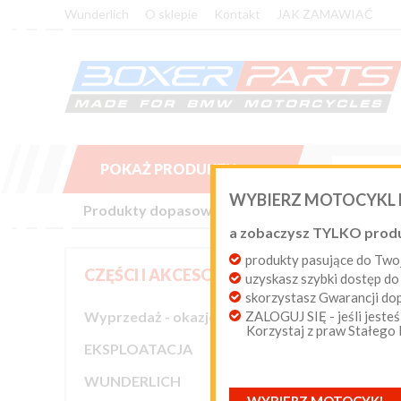
Wunderlich
O sklepie
Kontakt
JAK ZAMAWIAĆ
POKAŻ PRODUKTY

WYBIERZ MOTOCYKL
Produkty dopasowane do Twojego motocykla BM
a zobaczysz TYLKO prod
produkty pasujące do T
CZĘŚCI I AKCESORIA
uzyskasz szybki dostęp do
Sortuj wed
skorzystasz Gwarancji d
Wyprzedaż - okazje cenowe
ZALOGUJ SIĘ - jeśli jesteś
Korzystaj z praw Stałego

EKSPLOATACJA

WUNDERLICH