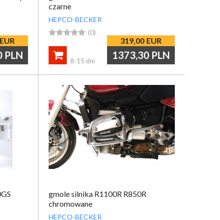
czarne
HEPCO-BECKER





(0)
EUR
319,00
EUR
0
PLN
1373,30
PLN

8-15 dni
0GS
gmole silnika R1100R R850R
chromowane
HEPCO-BECKER