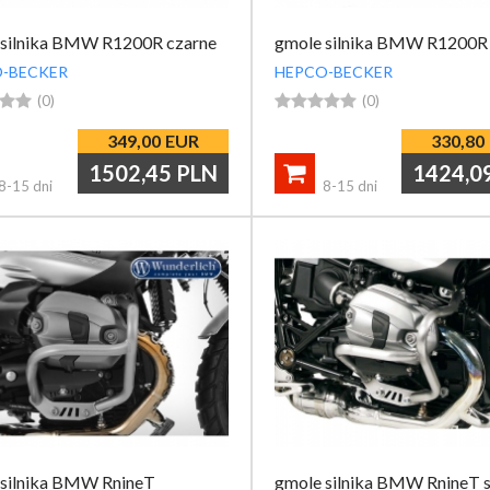
 silnika BMW R1200R czarne
gmole silnika BMW R1200R 
-BECKER
HEPCO-BECKER


(0)





(0)
349,00
EUR
330,80
1502,45
PLN
1424,0

8-15 dni
8-15 dni
 silnika BMW RnineT
gmole silnika BMW RnineT 