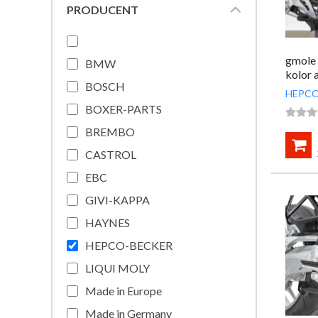
PRODUCENT
gmole
BMW
kolor 
BOSCH
HEPCO
BOXER-PARTS



BREMBO

CASTROL
EBC
GIVI-KAPPA
HAYNES
HEPCO-BECKER
LIQUI MOLY
Made in Europe
Made in Germany