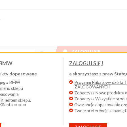

ZALOGUJ SIĘ
Nowy klient
 BMW
ZALOGUJ SIĘ !
W. Program Rabatowy po pierwszych zakupach. Od 20 lat 
ukty dopasowane
a skorzystasz z praw Stałeg
wojego BMW
Program Rabatowy działa Ty
Login:
ZALOGOWANYCH
 menu sklepu
ług
Wyników na stronie
produkty 1 - 48
Zobaczysz Nowe produkty
opasowania
Zobaczysz Wszystkie prod
 Klientem sklepu.
Hasło:
 Klienta ⇒ ⇒ ⇒
Gwarancja dopasowania częś
Twoje preferencje zapamięt