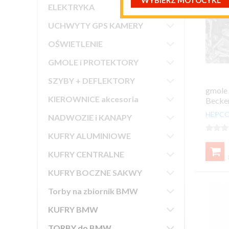
WYBIERZ MOTOCYKL

ELEKTRYKA

UCHWYTY GPS KAMERY

OŚWIETLENIE

GMOLE i PROTEKTORY

SZYBY + DEFLEKTORY
gmole 

KIEROWNICE akcesoria
Becke
HEPCO

NADWOZIE i KANAPY




KUFRY ALUMINIOWE


KUFRY CENTRALNE

KUFRY BOCZNE SAKWY

Torby na zbiornik BMW

KUFRY BMW

TORBY do BMW