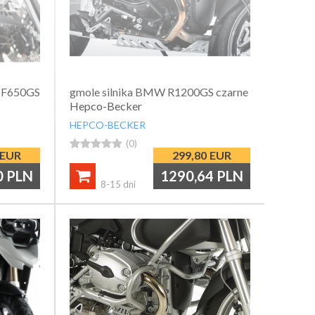
 F650GS
gmole silnika BMW R1200GS czarne
Hepco-Becker
HEPCO-BECKER





(0)
EUR
299,80
EUR
0
PLN
1290,64
PLN

8-15 dni