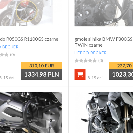
 do R850GS R1100GS czarne
gmole silnika BMW F800GS
TWIN czarne
-BECKER
HEPCO-BECKER


(0)





(0)
310,10
EUR
237,70
1334,98
PLN
1023,3

8-15 dni
8-15 dni