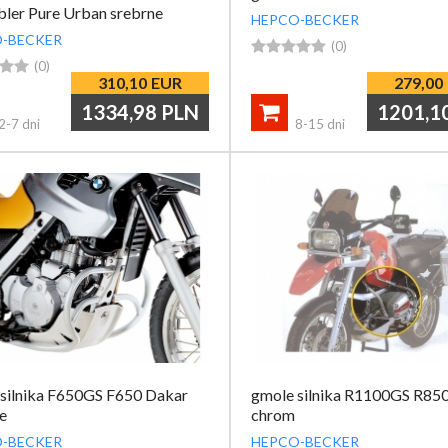
ler Pure Urban srebrne
HEPCO-BECKER
-BECKER





(0)


(0)
310,10
EUR
279,00
1334,98
PLN
1201,1

2-7 dni
8-15 dni
silnika F650GS F650 Dakar
gmole silnika R1100GS R85
e
chrom
-BECKER
HEPCO-BECKER