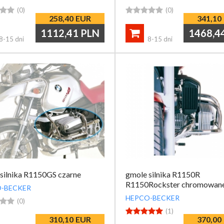


(0)





(0)
258,40
EUR
341,10
1112,41
PLN
1468,4

8-15 dni
8-15 dni
silnika R1150GS czarne
gmole silnika R1150R
R1150Rockster chromowan
-BECKER
HEPCO-BECKER


(0)





(1)
310,10
EUR
370,00