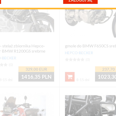
ZALOGUJ SIĘ
przypomnij mi hasło
nowy klient
- stelaż zbiornika Hepco-
gmole do BMW F650CS sre
r BMW R1200GS srebrne
HEPCO-BECKER
-BECKER





(0)


(0)
329,00
EUR
237,70
1416,35
PLN
1023,3

8-15 dni
8-15 dni