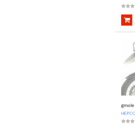




gmole 
HEPCO


