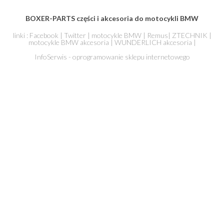
BOXER-PARTS części i akcesoria do motocykli BMW
linki :
Facebook
|
Twitter
|
motocykle BMW
|
Remus
|
ZTECHNIK
|
motocykle BMW akcesoria
|
WUNDERLICH akcesoria
|
InfoSerwis - oprogramowanie sklepu internetowego