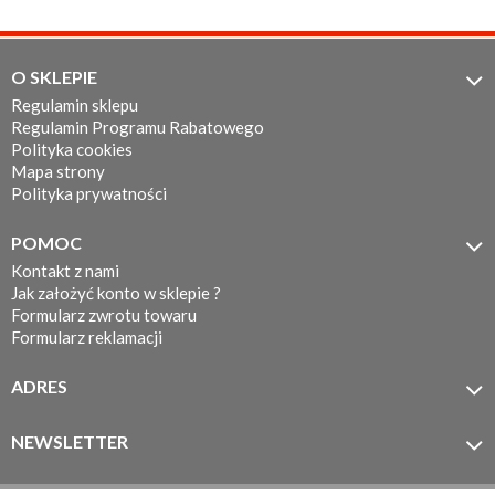
przypomnij mi hasło
nowy klient
O SKLEPIE

Regulamin sklepu
Regulamin Programu Rabatowego
Polityka cookies
Mapa strony
Polityka prywatności
POMOC

Kontakt z nami
Jak założyć konto w sklepie ?
Formularz zwrotu towaru
Formularz reklamacji
ADRES

MOTOTEC
ul. Koronkarska 7/11
NEWSLETTER

61-005 Poznań
Zapisz się do newslettera