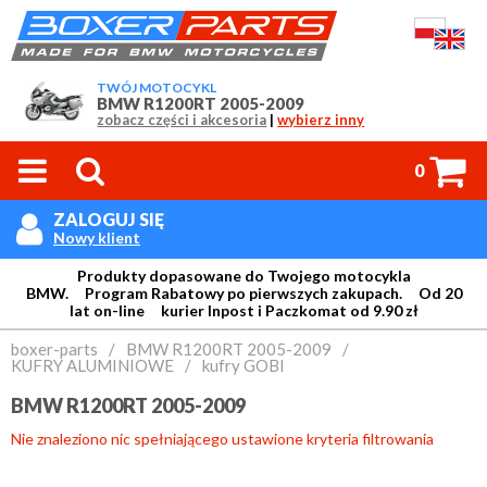
TWÓJ MOTOCYKL
BMW R1200RT 2005-2009
zobacz części i akcesoria
|
wybierz inny



0
ZALOGUJ SIĘ

Nowy klient
Produkty dopasowane do Twojego motocykla
BMW. Program Rabatowy po pierwszych zakupach. Od 20
lat on-line kurier Inpost i Paczkomat od 9.90 zł
Login:
boxer-parts
/
BMW R1200RT 2005-2009
/
KUFRY ALUMINIOWE
/
kufry GOBI
BMW R1200RT 2005-2009
Hasło:
Nie znaleziono nic spełniającego ustawione kryteria filtrowania