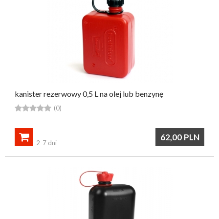
kanister rezerwowy 0,5 L na olej lub benzynę





(0)

62,00
PLN
2-7 dni