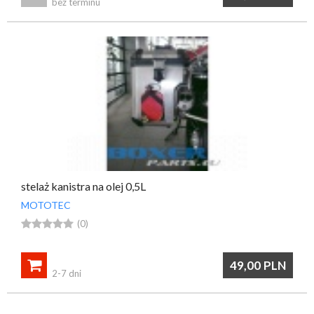
bez terminu
stelaż kanistra na olej 0,5L
MOTOTEC





(0)

49,00
PLN
2-7 dni