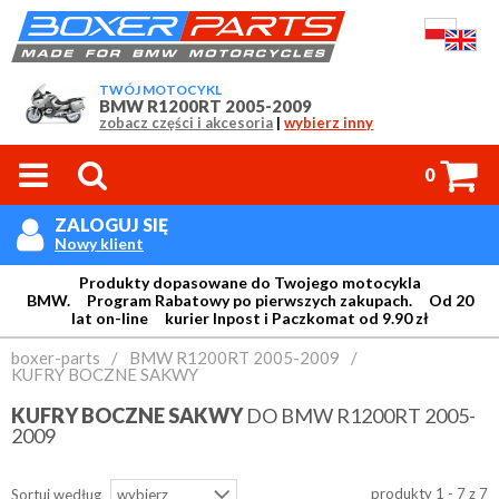
TWÓJ MOTOCYKL
BMW R1200RT 2005-2009
zobacz części i akcesoria
|
wybierz inny



0
ZALOGUJ SIĘ

Nowy klient
Produkty dopasowane do Twojego motocykla
BMW. Program Rabatowy po pierwszych zakupach. Od 20
lat on-line kurier Inpost i Paczkomat od 9.90 zł
Login:
boxer-parts
/
BMW R1200RT 2005-2009
/
KUFRY BOCZNE SAKWY
KUFRY BOCZNE SAKWY
DO BMW R1200RT 2005-
Hasło:
2009
produkty 1 - 7 z 7
Sortuj według