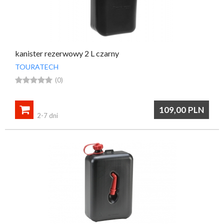
kanister rezerwowy 2 L czarny
TOURATECH





(0)

109,00
PLN
2-7 dni