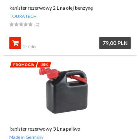
kanister rezerwowy 2 L na olej benzynę
TOURATECH





(0)

79,00
PLN
2-7 dni
PROMOCJA
-25%
kanister rezerwowy 3 L na paliwo
Made in Germany