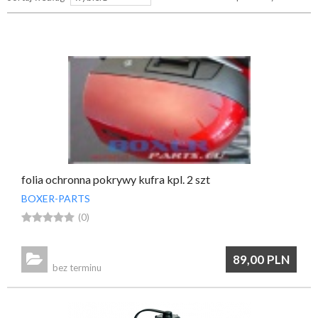
przypomnij mi hasło
nowy klient
folia ochronna pokrywy kufra kpl. 2 szt
BOXER-PARTS





(0)

89,00
PLN
bez terminu