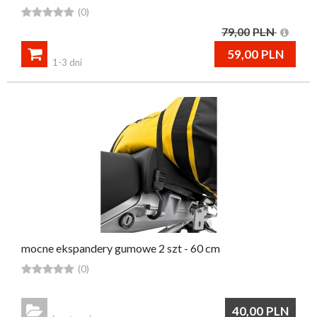





(0)
79,00
PLN

59,00
PLN
1-3 dni
mocne ekspandery gumowe 2 szt - 60 cm





(0)

40,00
PLN