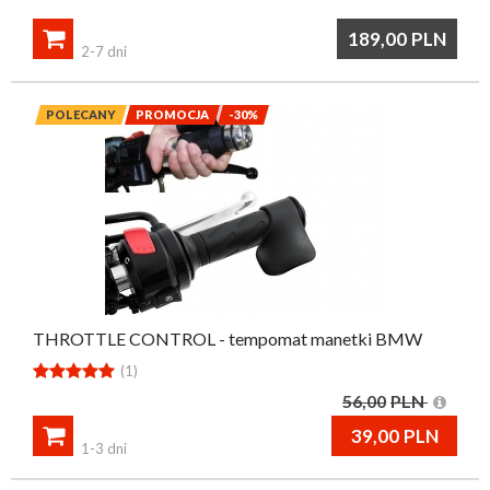

189,00
PLN
2-7 dni
POLECANY
PROMOCJA
-30%
THROTTLE CONTROL - tempomat manetki BMW





(1)
56,00
PLN

39,00
PLN
1-3 dni