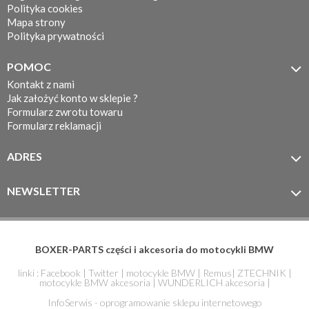
Polityka cookies
Mapa strony
Polityka prywatności
POMOC

Kontakt z nami
Jak założyć konto w sklepie ?
Formularz zwrotu towaru
Formularz reklamacji
ADRES

MOTOTEC
ul. Koronkarska 7/11
NEWSLETTER

61-005 Poznań
Zapisz się do newslettera
BOXER-PARTS części i akcesoria do motocykli BMW
linki :
Facebook
|
Twitter
|
motocykle BMW
|
Remus
|
ZTECHNIK
|
motocykle BMW akcesoria
|
WUNDERLICH akcesoria
|
InfoSerwis - oprogramowanie sklepu internetowego