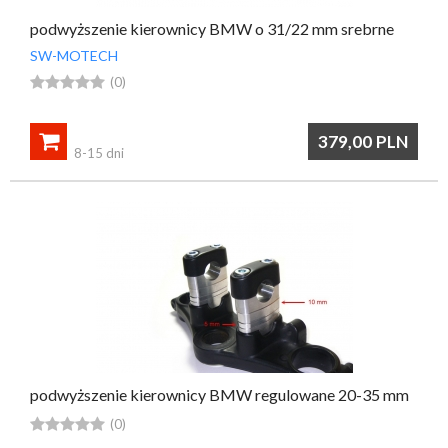
podwyższenie kierownicy BMW o 31/22 mm srebrne
SW-MOTECH





(0)

379,00
PLN
8-15 dni
podwyższenie kierownicy BMW regulowane 20-35 mm





(0)