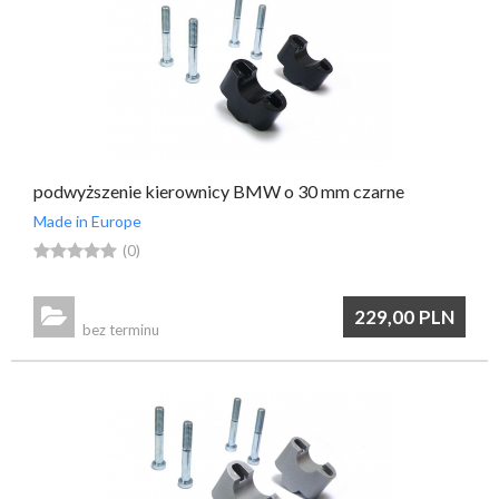
podwyższenie kierownicy BMW o 30 mm czarne
Made in Europe





(0)

229,00
PLN
bez terminu