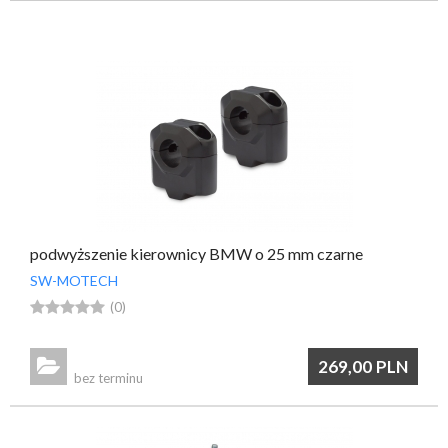
przypomnij mi hasło
nowy klient
podwyższenie kierownicy BMW o 25 mm czarne
SW-MOTECH





(0)

269,00
PLN
bez terminu