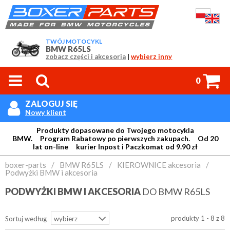
TWÓJ MOTOCYKL
BMW R65LS
zobacz części i akcesoria
|
wybierz inny



0
ZALOGUJ SIĘ

Nowy klient
Produkty dopasowane do Twojego motocykla
BMW. Program Rabatowy po pierwszych zakupach. Od 20
lat on-line kurier Inpost i Paczkomat od 9.90 zł
Login:
boxer-parts
/
BMW R65LS
/
KIEROWNICE akcesoria
/
Podwyżki BMW i akcesoria
PODWYŻKI BMW I AKCESORIA
DO BMW R65LS
Hasło:
produkty 1 - 8 z 8
Sortuj według