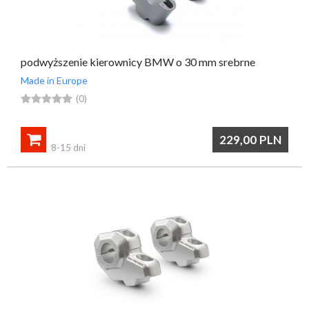
podwyższenie kierownicy BMW o 30 mm srebrne
Made in Europe





(0)

229,00
PLN
8-15 dni