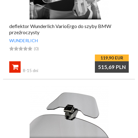
deflektor Wunderlich VarioErgo do szyby BMW
przeźroczysty
WUNDERLICH





(0)
119,90
EUR

515,69
PLN
8-15 dni