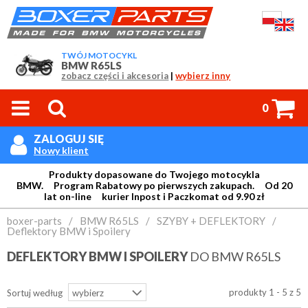
TWÓJ MOTOCYKL
BMW R65LS
zobacz części i akcesoria
|
wybierz inny



0
ZALOGUJ SIĘ

Nowy klient
Produkty dopasowane do Twojego motocykla
BMW. Program Rabatowy po pierwszych zakupach. Od 20
lat on-line kurier Inpost i Paczkomat od 9.90 zł
Login:
boxer-parts
/
BMW R65LS
/
SZYBY + DEFLEKTORY
/
Deflektory BMW i Spoilery
DEFLEKTORY BMW I SPOILERY
DO BMW R65LS
Hasło:
produkty 1 - 5 z 5
Sortuj według