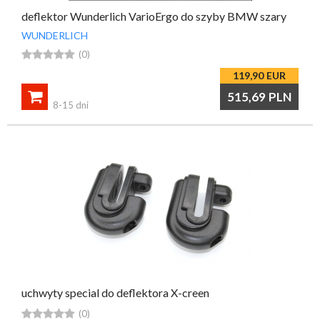
deflektor Wunderlich VarioErgo do szyby BMW szary
WUNDERLICH





(0)
119,90
EUR

515,69
PLN
8-15 dni
uchwyty special do deflektora X-creen





(0)