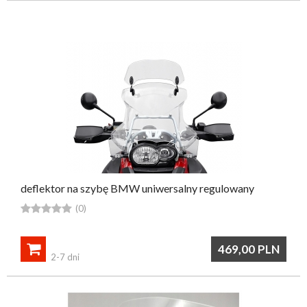
przypomnij mi hasło
nowy klient
deflektor na szybę BMW uniwersalny regulowany





(0)

469,00
PLN
2-7 dni