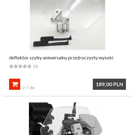
deflektor szyby uniwersalny przeźroczysty wysoki





(0)

189,00
PLN
2-7 dni