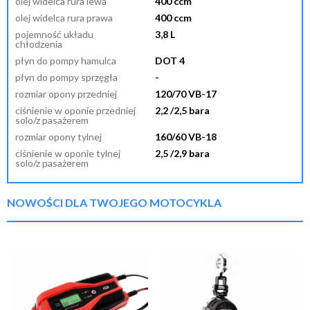
olej widelca rura lewa
400 ccm
olej widelca rura prawa
400 ccm
pojemność układu
3,8 L
chłodzenia
płyn do pompy hamulca
DOT 4
płyn do pompy sprzęgła
-
rozmiar opony przedniej
120/70 VB-17
ciśnienie w oponie przedniej
2,2 /2,5 bara
solo/z pasażerem
rozmiar opony tylnej
160/60 VB-18
ciśnienie w oponie tylnej
2,5 /2,9 bara
solo/z pasażerem
NOWOŚCI DLA TWOJEGO MOTOCYKLA