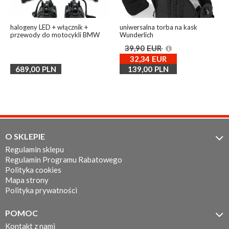
halogeny LED + włącznik +
uniwersalna torba na kask
przewody do motocykli BMW
Wunderlich
39,90
EUR
32,34
EUR
689,00
PLN
139,00
PLN
O SKLEPIE

Regulamin sklepu
Regulamin Programu Rabatowego
Polityka cookies
Mapa strony
Polityka prywatności
POMOC

Kontakt z nami