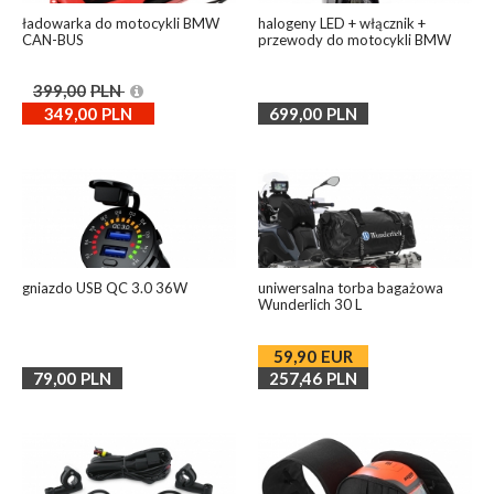
ładowarka do motocykli BMW
halogeny LED + włącznik +
CAN-BUS
przewody do motocykli BMW
399,00
PLN
349,00
PLN
699,00
PLN
gniazdo USB QC 3.0 36W
uniwersalna torba bagażowa
Wunderlich 30 L
59,90
EUR
79,00
PLN
257,46
PLN