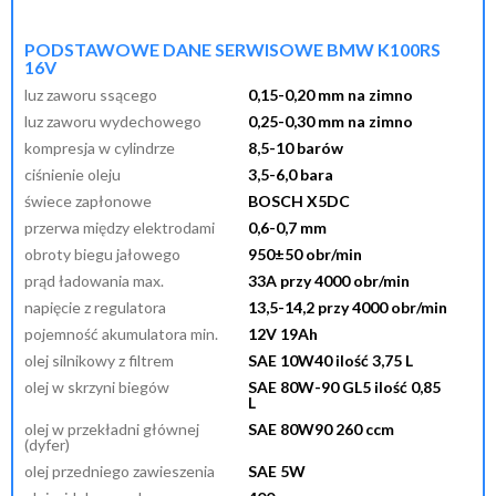
przypomnij mi hasło
nowy klient
PODSTAWOWE DANE SERWISOWE BMW K100RS
16V
luz zaworu ssącego
0,15-0,20 mm na zimno
luz zaworu wydechowego
0,25-0,30 mm na zimno
kompresja w cylindrze
8,5-10 barów
ciśnienie oleju
3,5-6,0 bara
świece zapłonowe
BOSCH X5DC
przerwa między elektrodami
0,6-0,7 mm
obroty biegu jałowego
950±50 obr/min
prąd ładowania max.
33A przy 4000 obr/min
napięcie z regulatora
13,5-14,2 przy 4000 obr/min
pojemność akumulatora min.
12V 19Ah
olej silnikowy z filtrem
SAE 10W40 ilość 3,75 L
olej w skrzyni biegów
SAE 80W-90 GL5 ilość 0,85
L
olej w przekładni głównej
SAE 80W90 260 ccm
(dyfer)
olej przedniego zawieszenia
SAE 5W