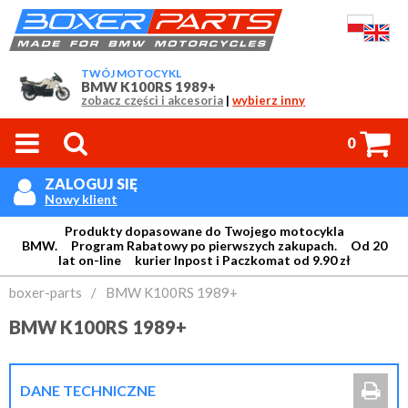
TWÓJ MOTOCYKL
BMW K100RS 1989+
zobacz części i akcesoria
|
wybierz inny



0
ZALOGUJ SIĘ

Nowy klient
Produkty dopasowane do Twojego motocykla
BMW. Program Rabatowy po pierwszych zakupach. Od 20
lat on-line kurier Inpost i Paczkomat od 9.90 zł
Login:
boxer-parts
/
BMW K100RS 1989+
BMW K100RS 1989+
Hasło:

DANE TECHNICZNE