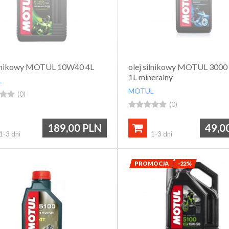
silnikowy MOTUL 10W40 4L
olej silnikowy MOTUL 300
1L mineralny
L
MOTUL


(0)





(0)
189,00
PLN
49,0

1-3 dni
1-3 dni
PROMOCJA
-22%