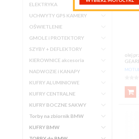
WYBIERZ MOTOCYKL

ELEKTRYKA

UCHWYTY GPS KAMERY

OŚWIETLENIE

GMOLE i PROTEKTORY

SZYBY + DEFLEKTORY
olej 

KIEROWNICE akcesoria
GEARB
MOTU

NADWOZIE i KANAPY




KUFRY ALUMINIOWE


KUFRY CENTRALNE

KUFRY BOCZNE SAKWY

Torby na zbiornik BMW

KUFRY BMW

TORBY do BMW