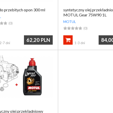
do przebitych opon 300 ml
syntetyczny olej przekładni
MOTUL Gear 75W90 1L
L
MOTUL


(0)





(0)
62,20
PLN
84,0

2-7 dni
1-3 dni
yczny olej przekładniowy