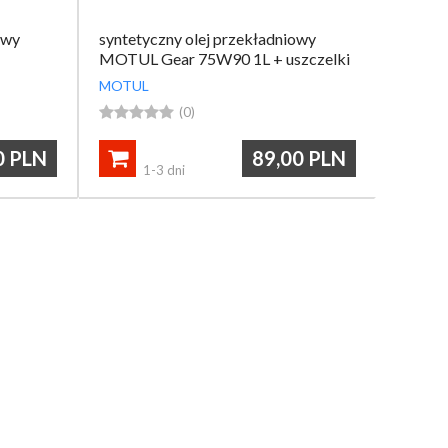
owy
syntetyczny olej przekładniowy
MOTUL Gear 75W90 1L + uszczelki
MOTUL





(0)
0
PLN
89,00
PLN

1-3 dni