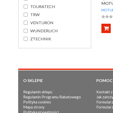
MOTUL
TOURATECH
MOTU
TRW



VENTURON

WUNDERLICH
ZTECHNIK
O SKLEPIE
POMOC
Regulamin sklepu
Kontakt z
Regulamin Programu Rabatowego
Jak założy
Polityka cookies
Formularz
Mapa strony
Formularz
Polityka prywatności