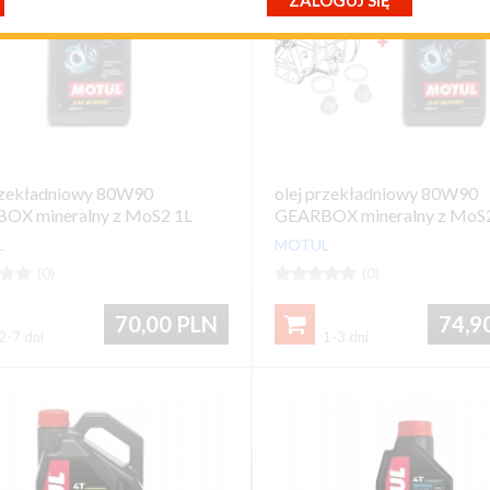
ZALOGUJ SIĘ
przypomnij mi hasło
nowy klient
przekładniowy 80W90
olej przekładniowy 80W90
OX mineralny z MoS2 1L
GEARBOX mineralny z MoS2
L
MOTUL


(0)





(0)
70,00
PLN
74,9

2-7 dni
1-3 dni