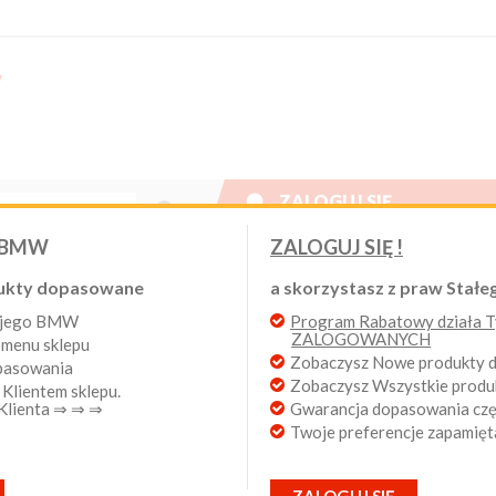

ZALOGUJ SIĘ
Nowy klient
 BMW
ZALOGUJ SIĘ !
W. Program Rabatowy po pierwszych zakupach. Od 20 lat 
ukty dopasowane
a skorzystasz z praw Stałeg
wojego BMW
Program Rabatowy działa Ty
Login:
ZALOGOWANYCH
 menu sklepu
ług
Wyników na stronie
produkty 1 - 13
Zobaczysz Nowe produkty
opasowania
Zobaczysz Wszystkie prod
 Klientem sklepu.
Hasło:
 Klienta ⇒ ⇒ ⇒
Gwarancja dopasowania częś
Twoje preferencje zapamięt