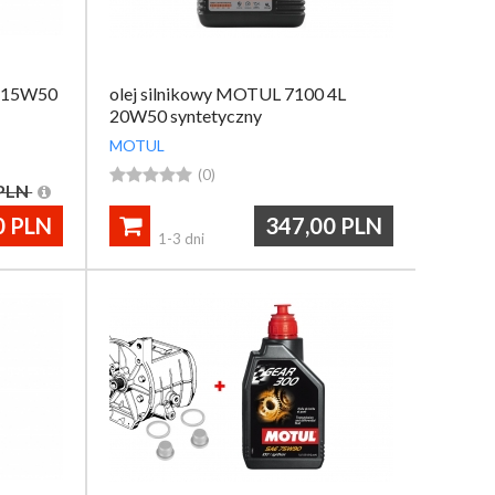
0 15W50
olej silnikowy MOTUL 7100 4L
20W50 syntetyczny
MOTUL





(0)
PLN
0
PLN
347,00
PLN

1-3 dni