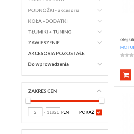

PODNÓŻKI - akcesoria

KOŁA +DODATKI

TŁUMIKI + TUNING
olej 

ZAWIESZENIE
MOTU
AKCESORIA POZOSTAŁE




Do wprowadzenia

ZAKRES CEN
-
PLN
POKAŻ
