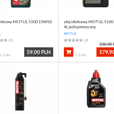
silnikowy MOTUL 5100 15W50
olej silnikowy MOTUL 510
4L półsyntetyczny
L
MOTUL


(0)





(0)
230,00
59,00
PLN
179,9

1-3 dni
1-3 dni