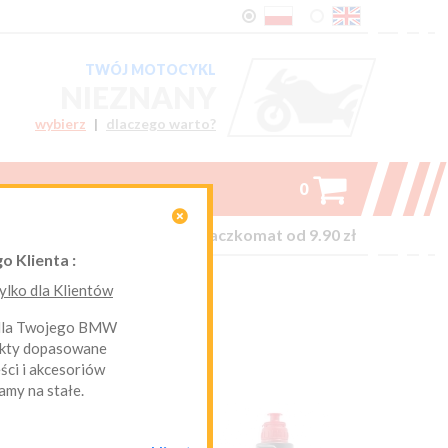
TWÓJ MOTOCYKL
NIEZNANY
wybierz
|
dlaczego warto?

0

on-line kurier Inpost i Paczkomat od 9.90 zł
o Klienta :
lko dla Klientów
 z 13
 dla Twojego BMW
ukty dopasowane
ci i akcesoriów
amy na stałe.