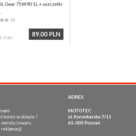
 Gear 75W90 1L + uszczelki
L


(0)
89,00
PLN
1-3 dni
ADRES
 nami
MOTOTEC
ć konto w sklepie ?
ul. Koronkarska 7/11
 zwrotu towaru
61-005 Poznań
 reklamacji