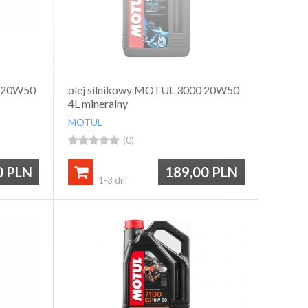
0 20W50
olej silnikowy MOTUL 3000 20W50
4L mineralny
MOTUL





(0)
0
PLN
189,00
PLN

1-3 dni