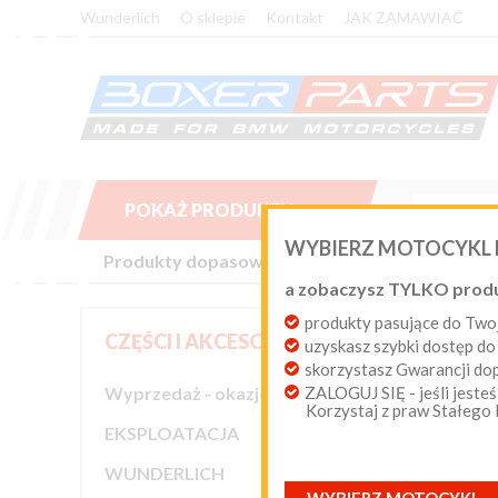
Wunderlich
O sklepie
Kontakt
JAK ZAMAWIAĆ
POKAŻ PRODUKTY

WYBIERZ MOTOCYKL
Produkty dopasowane do Twojego motocykla BM
a zobaczysz TYLKO prod
produkty pasujące do T
CZĘŚCI I AKCESORIA
uzyskasz szybki dostęp do
Sortuj wed
skorzystasz Gwarancji d
Wyprzedaż - okazje cenowe
ZALOGUJ SIĘ - jeśli jesteś
Korzystaj z praw Stałego

EKSPLOATACJA

WUNDERLICH