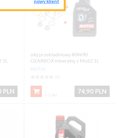
nowy klient
olej przekładniowy 80W90
 1L
GEARBOX mineralny z MoS2 1L
MOTUL





(0)
0
PLN
74,90
PLN

1-3 dni