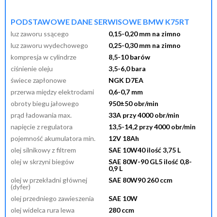
przypomnij mi hasło
nowy klient
PODSTAWOWE DANE SERWISOWE BMW K75RT
luz zaworu ssącego
0,15-0,20 mm na zimno
luz zaworu wydechowego
0,25-0,30 mm na zimno
kompresja w cylindrze
8,5-10 barów
ciśnienie oleju
3,5-6,0 bara
świece zapłonowe
NGK D7EA
przerwa między elektrodami
0,6-0,7 mm
obroty biegu jałowego
950±50 obr/min
prąd ładowania max.
33A przy 4000 obr/min
napięcie z regulatora
13,5-14,2 przy 4000 obr/min
pojemność akumulatora min.
12V 18Ah
olej silnikowy z filtrem
SAE 10W40 ilość 3,75 L
olej w skrzyni biegów
SAE 80W-90 GL5 ilość 0,8-
0,9 L
olej w przekładni głównej
SAE 80W90 260 ccm
(dyfer)
olej przedniego zawieszenia
SAE 10W
olej widelca rura lewa
280 ccm