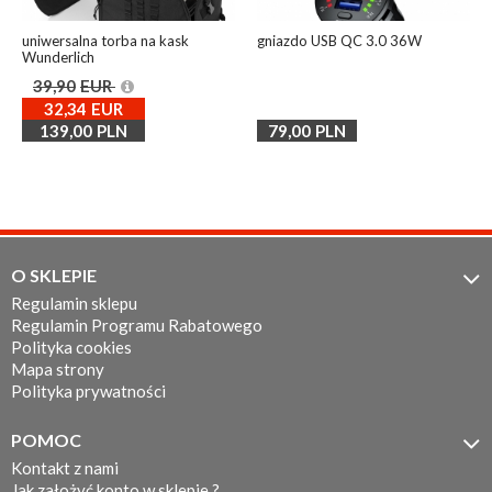
uniwersalna torba na kask
gniazdo USB QC 3.0 36W
Wunderlich
39,90
EUR
32,34
EUR
139,00
PLN
79,00
PLN
O SKLEPIE

Regulamin sklepu
Regulamin Programu Rabatowego
Polityka cookies
Mapa strony
Polityka prywatności
POMOC

Kontakt z nami
Jak założyć konto w sklepie ?