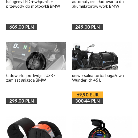
halogeny LED + włącznik +
automatyczna ładowarka do
przewody do motocykli BMW
akumulatorów wtyk BMW
689,00
PLN
249,00
PLN
ładowarka podwójna USB -
uniwersalna torba bagażowa
zamiast gniazda BMW
Wunderlich 45 L
69,90
EUR
299,00
PLN
300,44
PLN