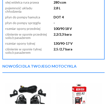
olej widelca rura prawa
280 ccm
pojemność układu
2,8 L
chłodzenia
płyn do pompy hamulca
DOT 4
płyn do pompy sprzęgła
-
rozmiar opony przedniej
100/90 18 V
ciśnienie w oponie przedniej
2,2/2,3 bara
solo/z pasażerem
rozmiar opony tylnej
130/90-17 V
ciśnienie w oponie tylnej
2,5 /2,7 bara
solo/z pasażerem
NOWOŚCI DLA TWOJEGO MOTOCYKLA