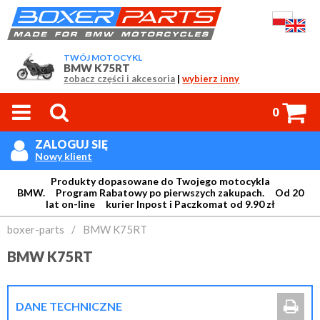
TWÓJ MOTOCYKL
BMW K75RT
zobacz części i akcesoria
|
wybierz inny



0
ZALOGUJ SIĘ

Nowy klient
Produkty dopasowane do Twojego motocykla
BMW. Program Rabatowy po pierwszych zakupach. Od 20
lat on-line kurier Inpost i Paczkomat od 9.90 zł
Login:
boxer-parts
/
BMW K75RT
BMW K75RT
Hasło:

DANE TECHNICZNE