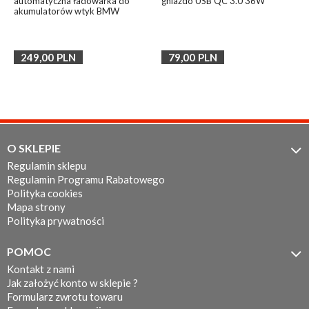
automatyczna ładowarka do
gniazdo USB QC 3.0 36W
akumulatorów wtyk BMW
249,00
PLN
79,00
PLN
O SKLEPIE

Regulamin sklepu
Regulamin Programu Rabatowego
Polityka cookies
Mapa strony
Polityka prywatności
POMOC

Kontakt z nami
Jak założyć konto w sklepie ?
Formularz zwrotu towaru