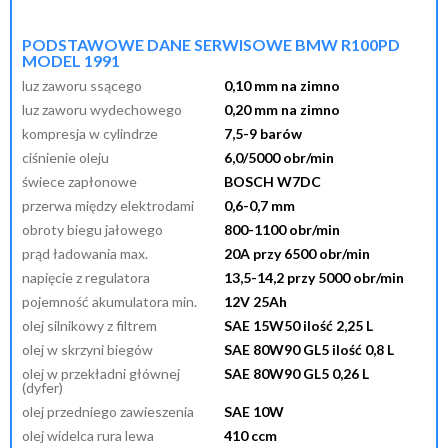
przypomnij mi hasło
nowy klient
PODSTAWOWE DANE SERWISOWE BMW R100PD
MODEL 1991
luz zaworu ssącego
0,10 mm na zimno
luz zaworu wydechowego
0,20 mm na zimno
kompresja w cylindrze
7,5-9 barów
ciśnienie oleju
6,0/5000 obr/min
świece zapłonowe
BOSCH W7DC
przerwa między elektrodami
0,6-0,7 mm
obroty biegu jałowego
800-1100 obr/min
prąd ładowania max.
20A przy 6500 obr/min
napięcie z regulatora
13,5-14,2 przy 5000 obr/min
pojemność akumulatora min.
12V 25Ah
olej silnikowy z filtrem
SAE 15W50 ilość 2,25 L
olej w skrzyni biegów
SAE 80W90 GL5 ilość 0,8 L
olej w przekładni głównej
SAE 80W90 GL5 0,26 L
(dyfer)
olej przedniego zawieszenia
SAE 10W
olej widelca rura lewa
410 ccm