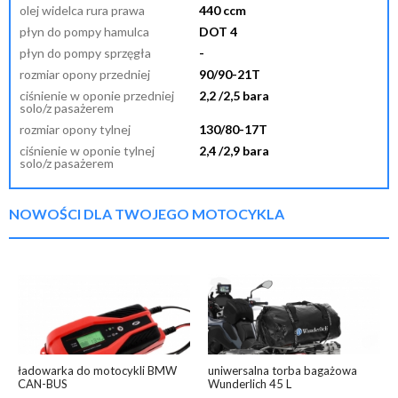
olej widelca rura prawa
440 ccm
płyn do pompy hamulca
DOT 4
płyn do pompy sprzęgła
-
rozmiar opony przedniej
90/90-21T
ciśnienie w oponie przedniej
2,2 /2,5 bara
solo/z pasażerem
rozmiar opony tylnej
130/80-17T
ciśnienie w oponie tylnej
2,4 /2,9 bara
solo/z pasażerem
NOWOŚCI DLA TWOJEGO MOTOCYKLA
ładowarka do motocykli BMW
uniwersalna torba bagażowa
CAN-BUS
Wunderlich 45 L