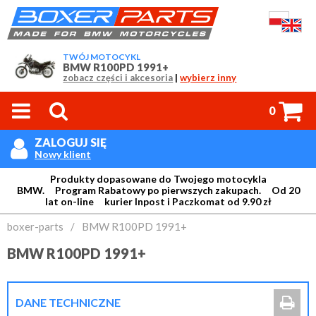
TWÓJ MOTOCYKL
BMW R100PD 1991+
zobacz części i akcesoria
|
wybierz inny



0
ZALOGUJ SIĘ

Nowy klient
Produkty dopasowane do Twojego motocykla
BMW. Program Rabatowy po pierwszych zakupach. Od 20
lat on-line kurier Inpost i Paczkomat od 9.90 zł
Login:
boxer-parts
/
BMW R100PD 1991+
BMW R100PD 1991+
Hasło:

DANE TECHNICZNE