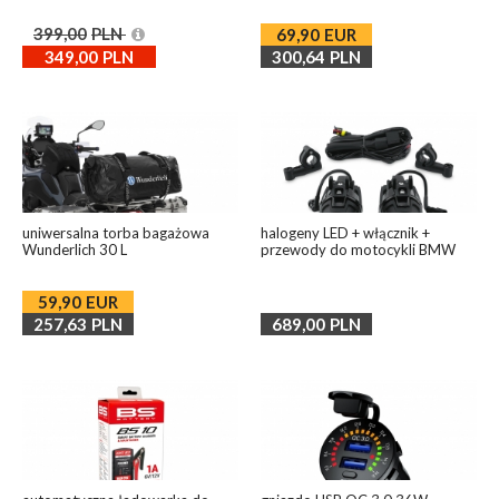
399,00
PLN
69,90
EUR
349,00
PLN
300,64
PLN
uniwersalna torba bagażowa
halogeny LED + włącznik +
Wunderlich 30 L
przewody do motocykli BMW
59,90
EUR
257,63
PLN
689,00
PLN