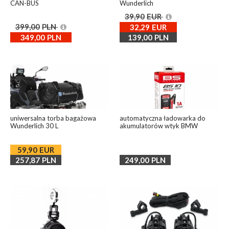
CAN-BUS
Wunderlich
39,90
EUR
399,00
PLN
32,29
EUR
349,00
PLN
139,00
PLN
uniwersalna torba bagażowa
automatyczna ładowarka do
Wunderlich 30 L
akumulatorów wtyk BMW
59,90
EUR
257,87
PLN
249,00
PLN