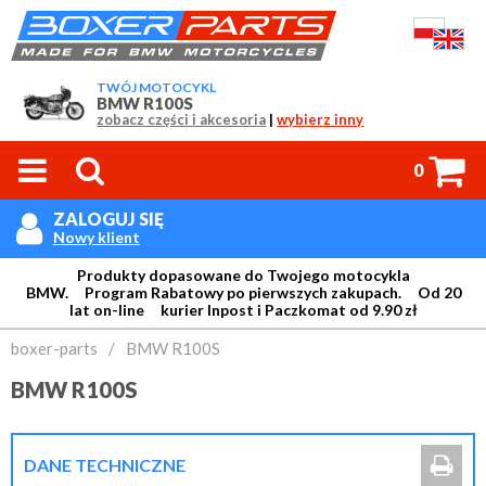
TWÓJ MOTOCYKL
BMW R100S
zobacz części i akcesoria
|
wybierz inny



0
ZALOGUJ SIĘ

Nowy klient
Produkty dopasowane do Twojego motocykla
BMW. Program Rabatowy po pierwszych zakupach. Od 20
lat on-line kurier Inpost i Paczkomat od 9.90 zł
Login:
boxer-parts
/
BMW R100S
BMW R100S
Hasło:

DANE TECHNICZNE