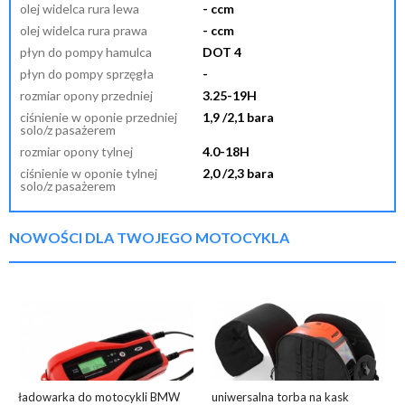
olej widelca rura lewa
- ccm
olej widelca rura prawa
- ccm
płyn do pompy hamulca
DOT 4
płyn do pompy sprzęgła
-
rozmiar opony przedniej
3.25-19H
ciśnienie w oponie przedniej
1,9 /2,1 bara
solo/z pasażerem
rozmiar opony tylnej
4.0-18H
ciśnienie w oponie tylnej
2,0 /2,3 bara
solo/z pasażerem
NOWOŚCI DLA TWOJEGO MOTOCYKLA
ładowarka do motocykli BMW
uniwersalna torba na kask