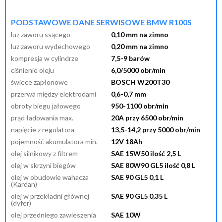
przypomnij mi hasło
nowy klient
PODSTAWOWE DANE SERWISOWE BMW R100S
luz zaworu ssącego
0,10 mm na zimno
luz zaworu wydechowego
0,20 mm na zimno
kompresja w cylindrze
7,5-9 barów
ciśnienie oleju
6,0/5000 obr/min
świece zapłonowe
BOSCH W200T30
przerwa między elektrodami
0,6-0,7 mm
obroty biegu jałowego
950-1100 obr/min
prąd ładowania max.
20A przy 6500 obr/min
napięcie z regulatora
13,5-14,2 przy 5000 obr/min
pojemność akumulatora min.
12V 18Ah
olej silnikowy z filtrem
SAE 15W50 ilość 2,5 L
olej w skrzyni biegów
SAE 80W90 GL5 ilość 0,8 L
olej w obudowie wahacza
SAE 90 GL5 0,1 L
(Kardan)
olej w przekładni głównej
SAE 90 GL5 0,35 L
(dyfer)
olej przedniego zawieszenia
SAE 10W