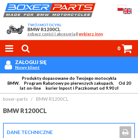
TWÓJ MOTOCYKL
BMW R1200CL
zobacz części i akcesoria
|
wybierz inny



0
ZALOGUJ SIĘ

Nowy klient
Produkty dopasowane do Twojego motocykla
BMW. Program Rabatowy po pierwszych zakupach. Od 20
lat on-line kurier Inpost i Paczkomat od 9.90 zł
Login:
boxer-parts
/
BMW R1200CL
BMW R1200CL
Hasło:

DANE TECHNICZNE