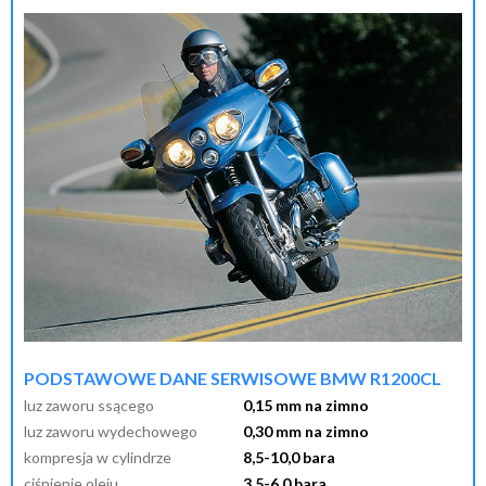
przypomnij mi hasło
nowy klient
PODSTAWOWE DANE SERWISOWE BMW R1200CL
luz zaworu ssącego
0,15 mm na zimno
luz zaworu wydechowego
0,30 mm na zimno
kompresja w cylindrze
8,5-10,0 bara
ciśnienie oleju
3,5-6,0 bara