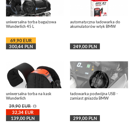
uniwersalna torba bagażowa
automatyczna ładowarka do
Wunderlich 45 L
akumulatorów wtyk BMW
69,90
EUR
300,44
PLN
249,00
PLN
uniwersalna torba na kask
ładowarka podwójna USB -
Wunderlich
zamiast gniazda BMW
39,90
EUR
32,34
EUR
139,00
PLN
299,00
PLN