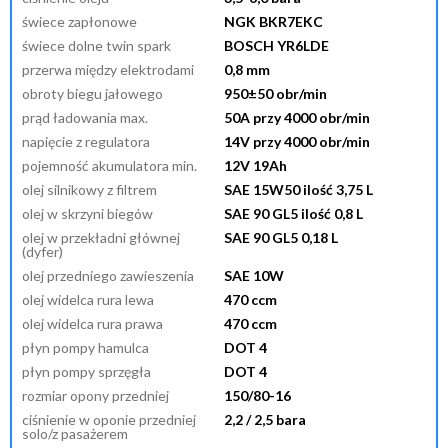
świece zapłonowe
NGK BKR7EKC
świece dolne twin spark
BOSCH YR6LDE
przerwa między elektrodami
0,8 mm
obroty biegu jałowego
950±50 obr/min
prąd ładowania max.
50A przy 4000 obr/min
napięcie z regulatora
14V przy 4000 obr/min
pojemność akumulatora min.
12V 19Ah
olej silnikowy z filtrem
SAE 15W50 ilość 3,75 L
olej w skrzyni biegów
SAE 90 GL5 ilość 0,8 L
olej w przekładni głównej
SAE 90 GL5 0,18 L
(dyfer)
olej przedniego zawieszenia
SAE 10W
olej widelca rura lewa
470 ccm
olej widelca rura prawa
470 ccm
płyn pompy hamulca
DOT 4
płyn pompy sprzęgła
DOT 4
rozmiar opony przedniej
150/80-16
ciśnienie w oponie przedniej
2,2 / 2,5 bara
solo/z pasażerem