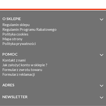
O SKLEPIE

Regulamin sklepu
Regulamin Programu Rabatowego
Polityka cookies
Mapa strony
Polityka prywatności
POMOC

Kontakt z nami
Jak założyć konto w sklepie ?
Formularz zwrotu towaru
Formularz reklamacji
ADRES

MOTOTEC
ul. Koronkarska 7/11
NEWSLETTER

61-005 Poznań
Zapisz się do newslettera