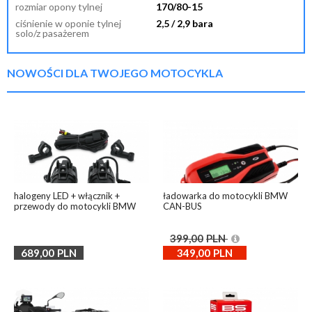
rozmiar opony tylnej
170/80-15
ciśnienie w oponie tylnej
2,5 / 2,9 bara
solo/z pasażerem
NOWOŚCI DLA TWOJEGO MOTOCYKLA
halogeny LED + włącznik +
ładowarka do motocykli BMW
przewody do motocykli BMW
CAN-BUS
399,00
PLN
689,00
PLN
349,00
PLN