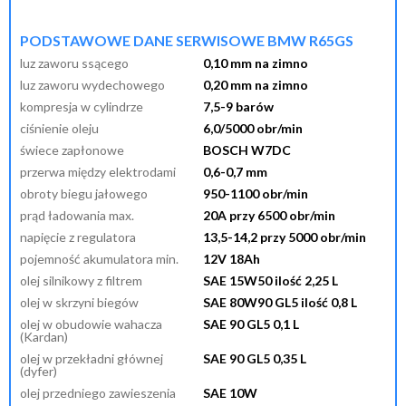
przypomnij mi hasło
nowy klient
PODSTAWOWE DANE SERWISOWE BMW R65GS
luz zaworu ssącego
0,10 mm na zimno
luz zaworu wydechowego
0,20 mm na zimno
kompresja w cylindrze
7,5-9 barów
ciśnienie oleju
6,0/5000 obr/min
świece zapłonowe
BOSCH W7DC
przerwa między elektrodami
0,6-0,7 mm
obroty biegu jałowego
950-1100 obr/min
prąd ładowania max.
20A przy 6500 obr/min
napięcie z regulatora
13,5-14,2 przy 5000 obr/min
pojemność akumulatora min.
12V 18Ah
olej silnikowy z filtrem
SAE 15W50 ilość 2,25 L
olej w skrzyni biegów
SAE 80W90 GL5 ilość 0,8 L
olej w obudowie wahacza
SAE 90 GL5 0,1 L
(Kardan)
olej w przekładni głównej
SAE 90 GL5 0,35 L
(dyfer)
olej przedniego zawieszenia
SAE 10W