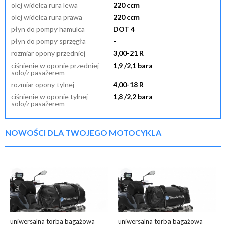
olej widelca rura lewa
220 ccm
olej widelca rura prawa
220 ccm
płyn do pompy hamulca
DOT 4
płyn do pompy sprzęgła
-
rozmiar opony przedniej
3,00-21 R
ciśnienie w oponie przedniej
1,9 /2,1 bara
solo/z pasażerem
rozmiar opony tylnej
4,00-18 R
ciśnienie w oponie tylnej
1,8 /2,2 bara
solo/z pasażerem
NOWOŚCI DLA TWOJEGO MOTOCYKLA
uniwersalna torba bagażowa
uniwersalna torba bagażowa