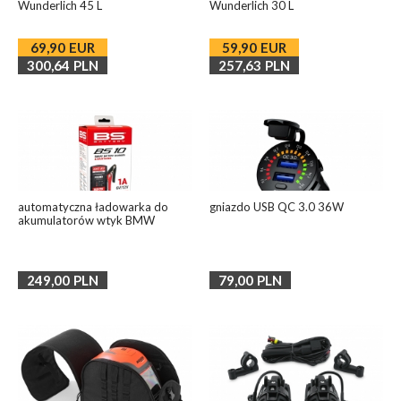
Wunderlich 45 L
Wunderlich 30 L
69,90
EUR
59,90
EUR
300,64
PLN
257,63
PLN
automatyczna ładowarka do
gniazdo USB QC 3.0 36W
akumulatorów wtyk BMW
249,00
PLN
79,00
PLN