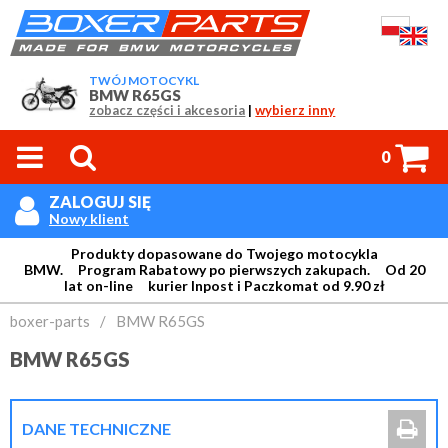
TWÓJ MOTOCYKL
BMW R65GS
zobacz części i akcesoria
|
wybierz inny



0
ZALOGUJ SIĘ

Nowy klient
Produkty dopasowane do Twojego motocykla
BMW. Program Rabatowy po pierwszych zakupach. Od 20
lat on-line kurier Inpost i Paczkomat od 9.90 zł
Login:
boxer-parts
/
BMW R65GS
BMW R65GS
Hasło:

DANE TECHNICZNE