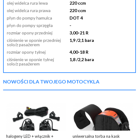
olej widelca rura lewa
220 ccm
olej widelca rura prawa
220 ccm
płyn do pompy hamulca
DOT 4
płyn do pompy sprzęgła
-
rozmiar opony przedniej
3,00-21 R
ciśnienie w oponie przedniej
1,9 /2,1 bara
solo/z pasażerem
rozmiar opony tylnej
4,00-18 R
ciśnienie w oponie tylnej
1,8 /2,2 bara
solo/z pasażerem
NOWOŚCI DLA TWOJEGO MOTOCYKLA
halogeny LED + włącznik +
uniwersalna torba na kask