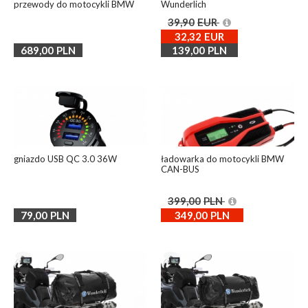
przewody do motocykli BMW
Wunderlich
39,90
EUR
32,32
EUR
689,00
PLN
139,00
PLN
gniazdo USB QC 3.0 36W
ładowarka do motocykli BMW
CAN-BUS
399,00
PLN
79,00
PLN
349,00
PLN