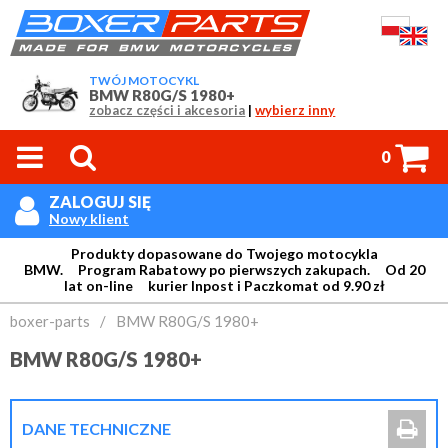
TWÓJ MOTOCYKL
BMW R80G/S 1980+
zobacz części i akcesoria
|
wybierz inny



0
ZALOGUJ SIĘ

Nowy klient
Produkty dopasowane do Twojego motocykla
BMW. Program Rabatowy po pierwszych zakupach. Od 20
lat on-line kurier Inpost i Paczkomat od 9.90 zł
Login:
boxer-parts
/
BMW R80G/S 1980+
BMW R80G/S 1980+
Hasło:

DANE TECHNICZNE