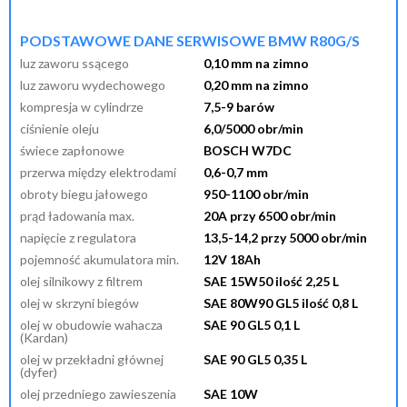
przypomnij mi hasło
nowy klient
PODSTAWOWE DANE SERWISOWE BMW R80G/S
luz zaworu ssącego
0,10 mm na zimno
luz zaworu wydechowego
0,20 mm na zimno
kompresja w cylindrze
7,5-9 barów
ciśnienie oleju
6,0/5000 obr/min
świece zapłonowe
BOSCH W7DC
przerwa między elektrodami
0,6-0,7 mm
obroty biegu jałowego
950-1100 obr/min
prąd ładowania max.
20A przy 6500 obr/min
napięcie z regulatora
13,5-14,2 przy 5000 obr/min
pojemność akumulatora min.
12V 18Ah
olej silnikowy z filtrem
SAE 15W50 ilość 2,25 L
olej w skrzyni biegów
SAE 80W90 GL5 ilość 0,8 L
olej w obudowie wahacza
SAE 90 GL5 0,1 L
(Kardan)
olej w przekładni głównej
SAE 90 GL5 0,35 L
(dyfer)
olej przedniego zawieszenia
SAE 10W