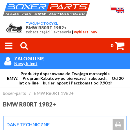
TWÓJ MOTOCYKL
BMW R80RT 1982+
zobacz części i akcesoria
|
wybierz inny



0
ZALOGUJ SIĘ

Nowy klient
Produkty dopasowane do Twojego motocykla
BMW. Program Rabatowy po pierwszych zakupach. Od 20
lat on-line kurier Inpost i Paczkomat od 9.90 zł
Login:
boxer-parts
/
BMW R80RT 1982+
BMW R80RT 1982+
Hasło:

DANE TECHNICZNE