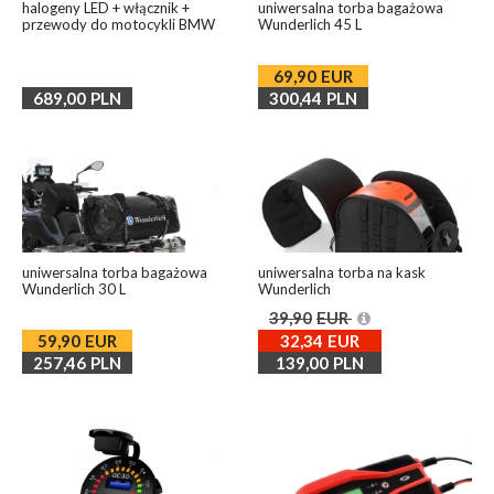
halogeny LED + włącznik +
uniwersalna torba bagażowa
przewody do motocykli BMW
Wunderlich 45 L
69,90
EUR
689,00
PLN
300,44
PLN
uniwersalna torba bagażowa
uniwersalna torba na kask
Wunderlich 30 L
Wunderlich
39,90
EUR
59,90
EUR
32,34
EUR
257,46
PLN
139,00
PLN