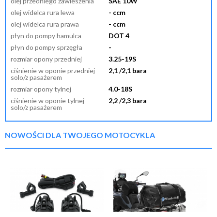
olej przedniego zawieszenia
SAE 10W
olej widelca rura lewa
- ccm
olej widelca rura prawa
- ccm
płyn do pompy hamulca
DOT 4
płyn do pompy sprzęgła
-
rozmiar opony przedniej
3.25-19S
ciśnienie w oponie przedniej
2,1 /2,1 bara
solo/z pasażerem
rozmiar opony tylnej
4.0-18S
ciśnienie w oponie tylnej
2,2 /2,3 bara
solo/z pasażerem
NOWOŚCI DLA TWOJEGO MOTOCYKLA