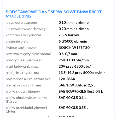
przypomnij mi hasło
nowy klient
PODSTAWOWE DANE SERWISOWE BMW R80RT
MODEL 1982
luz zaworu ssącego
0,10 mm na zimno
luz zaworu wydechowego
0,20 mm na zimno
kompresja w cylindrze
7,5-9 barów
ciśnienie oleju
6,0/5000 obr/min
świece zapłonowe
BOSCH W175T30
przerwa między elektrodami
0,6-0,7 mm
obroty biegu jałowego
950-1100 obr/min
prąd ładowania max.
20A przy 6500 obr/min
napięcie z regulatora
13,5-14,2 przy 5000 obr/min
pojemność akumulatora min.
12V 28Ah
olej silnikowy z filtrem
SAE 15W50 ilość 2,5 L
olej w skrzyni biegów
SAE 80W90 GL5 ilość 0,8 L
olej w obudowie wahacza
SAE 90 GL5 0,1 L
(Kardan)
olej w przekładni głównej
SAE 90 GL5 0,35 L
(dyfer)