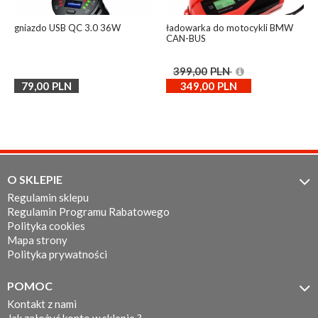
gniazdo USB QC 3.0 36W
ładowarka do motocykli BMW
CAN-BUS
399,00
PLN
79,00
PLN
349,00
PLN
O SKLEPIE

Regulamin sklepu
Regulamin Programu Rabatowego
Polityka cookies
Mapa strony
Polityka prywatności
POMOC

Kontakt z nami
Jak założyć konto w sklepie ?