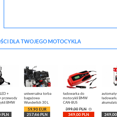
przypomnij mi hasło
nowy klient
CI DLA TWOJEGO MOTOCYKLA
 LED +
uniwersalna torba
ładowarka do
automaty
 + przewody
bagażowa
motocykli BMW
ładowark
cykli BMW
Wunderlich 30 L
CAN-BUS
akumulat
BMW
399,00
PLN
59,90
EUR
0
PLN
257,46
PLN
349,00
PLN
249,00