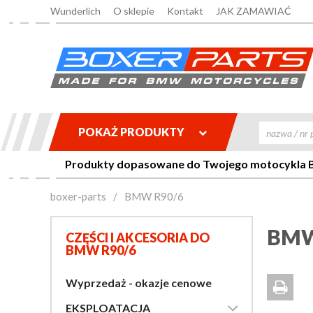
Wunderlich
O sklepie
Kontakt
JAK ZAMAWIAĆ
POKAŻ PRODUKTY

Produkty dopasowane do Twojego motocykla BM
boxer-parts
/
BMW R90/6
BMW
CZĘŚCI I AKCESORIA DO
BMW R90/6
Wyprzedaż - okazje cenowe


EKSPLOATACJA