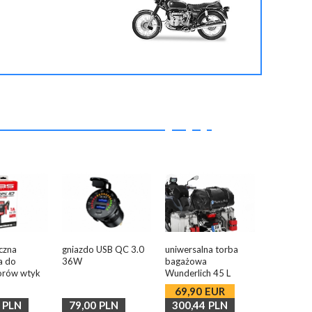
czna
gniazdo USB QC 3.0
uniwersalna torba
a do
36W
bagażowa
orów wtyk
Wunderlich 45 L
69,90
EUR
PLN
79,00
PLN
300,44
PLN