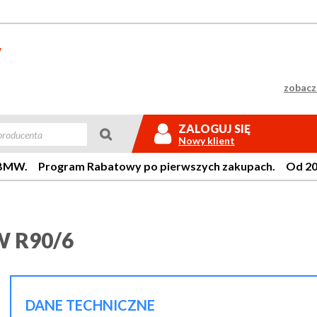
zobacz 

ZALOGUJ SIĘ
Nowy klient
W. Program Rabatowy po pierwszych zakupach. Od 20 lat 
Login:
 R90/6
Hasło:
DANE TECHNICZNE