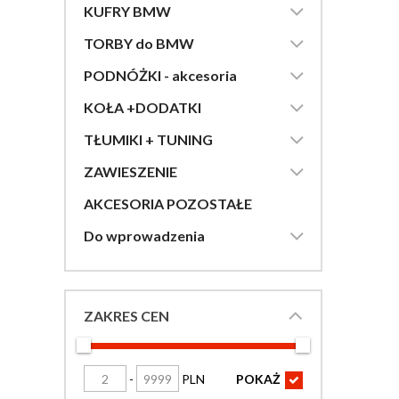

KUFRY BMW

TORBY do BMW

PODNÓŻKI - akcesoria

KOŁA +DODATKI

TŁUMIKI + TUNING

ZAWIESZENIE
AKCESORIA POZOSTAŁE

Do wprowadzenia
ZAKRES CEN
-
PLN
POKAŻ
