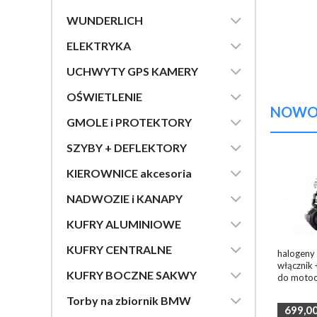

WUNDERLICH

ELEKTRYKA

UCHWYTY GPS KAMERY

OŚWIETLENIE
NOWOŚ

GMOLE i PROTEKTORY

SZYBY + DEFLEKTORY

KIEROWNICE akcesoria

NADWOZIE i KANAPY

KUFRY ALUMINIOWE

KUFRY CENTRALNE
halogeny
włącznik

KUFRY BOCZNE SAKWY
do moto

Torby na zbiornik BMW
699,0