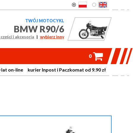
TWÓJ MOTOCYKL
BMW R90/6
części i akcesoria
|
wybierz inny

0
on-line kurier Inpost i Paczkomat od 9.90 zł