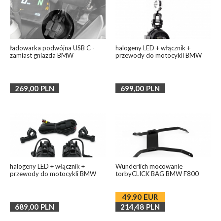
ładowarka podwójna USB C -
halogeny LED + włącznik +
zamiast gniazda BMW
przewody do motocykli BMW
269,00
PLN
699,00
PLN
halogeny LED + włącznik +
Wunderlich mocowanie
przewody do motocykli BMW
torbyCLICK BAG BMW F800
49,90
EUR
689,00
PLN
214,48
PLN