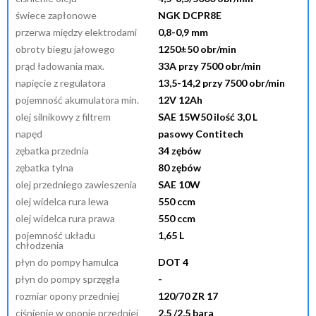
świece zapłonowe
NGK DCPR8E
przerwa między elektrodami
0,8-0,9 mm
obroty biegu jałowego
1250±50 obr/min
prąd ładowania max.
33A przy 7500 obr/min
napięcie z regulatora
13,5-14,2 przy 7500 obr/min
pojemność akumulatora min.
12V 12Ah
olej silnikowy z filtrem
SAE 15W50 ilość 3,0 L
napęd
pasowy Contitech
zębatka przednia
34 zębów
zębatka tylna
80 zębów
olej przedniego zawieszenia
SAE 10W
olej widelca rura lewa
550 ccm
olej widelca rura prawa
550 ccm
pojemność układu
1,65 L
chłodzenia
płyn do pompy hamulca
DOT 4
płyn do pompy sprzęgła
-
rozmiar opony przedniej
120/70 ZR 17
ciśnienie w oponie przedniej
2,5 /2,5 bara