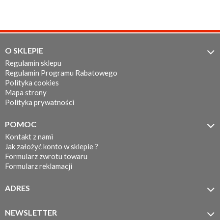
O SKLEPIE

Regulamin sklepu
Regulamin Programu Rabatowego
Polityka cookies
Mapa strony
Polityka prywatności
POMOC

Kontakt z nami
Jak założyć konto w sklepie ?
Formularz zwrotu towaru
Formularz reklamacji
ADRES

MOTOTEC
ul. Koronkarska 7/11
NEWSLETTER

61-005 Poznań