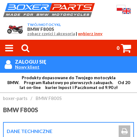
TWÓJ MOTOCYKL
BMW F800S
zobacz części i akcesoria
|
wybierz inny



0
ZALOGUJ SIĘ

Nowy klient
Produkty dopasowane do Twojego motocykla
BMW. Program Rabatowy po pierwszych zakupach. Od 20
lat on-line kurier Inpost i Paczkomat od 9.90 zł
Login:
boxer-parts
/
BMW F800S
BMW F800S
Hasło:

DANE TECHNICZNE