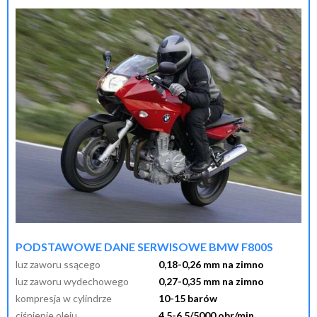
przypomnij mi hasło
nowy klient
PODSTAWOWE DANE SERWISOWE BMW F800S
luz zaworu ssącego
0,18-0,26 mm na zimno
luz zaworu wydechowego
0,27-0,35 mm na zimno
kompresja w cylindrze
10-15 barów
ciśnienie oleju
4,5-6,5/5000 obr/min