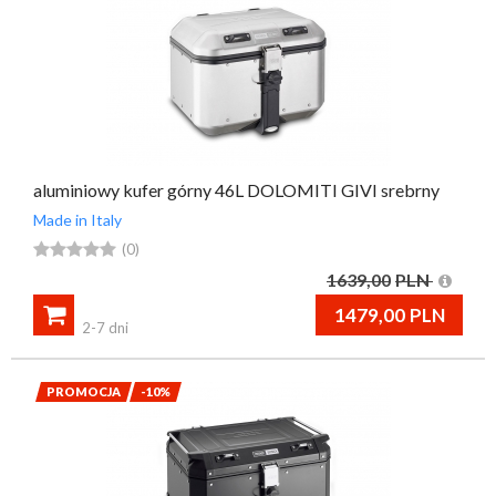
aluminiowy kufer górny 46L DOLOMITI GIVI srebrny
Made in Italy





(0)
1639,00
PLN

1479,00
PLN
2-7 dni
PROMOCJA
-10%