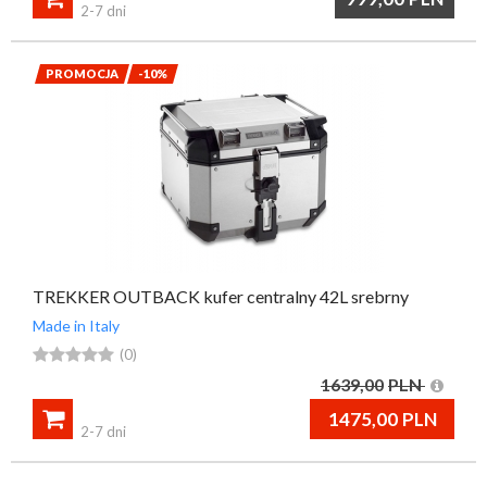
2-7 dni
PROMOCJA
-10%
TREKKER OUTBACK kufer centralny 42L srebrny
Made in Italy





(0)
1639,00
PLN

1475,00
PLN
2-7 dni