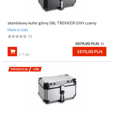
aluminiowy kufer górny 58L TREKKER GIVI czarny
Made in Italy





(0)
2079,00
PLN

1870,00
PLN
2-7 dni
PROMOCJA
-10%