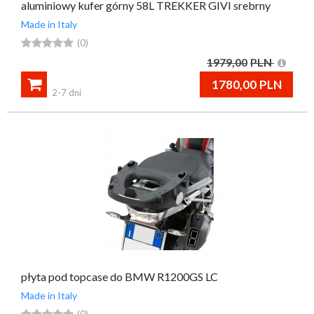
aluminiowy kufer górny 58L TREKKER GIVI srebrny
Made in Italy





(0)
1979,00
PLN

1780,00
PLN
2-7 dni
płyta pod topcase do BMW R1200GS LC
Made in Italy





(0)