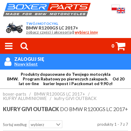
TWÓJ MOTOCYKL
BMW R1200GS LC 2017+
zobacz części i akcesoria
|
wybierz inny



0
ZALOGUJ SIĘ

Nowy klient
Produkty dopasowane do Twojego motocykla
BMW. Program Rabatowy po pierwszych zakupach. Od 20
lat on-line kurier Inpost i Paczkomat od 9.90 zł
Login:
boxer-parts
/
BMW R1200GS LC 2017+
/
KUFRY ALUMINIOWE
/
kufry GIVI OUTBACK
KUFRY GIVI OUTBACK
DO BMW R1200GS LC 2017+
Hasło:
produkty 1 - 7 z 7
Sortuj według