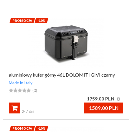
przypomnij mi hasło
nowy klient
PROMOCJA
-10%
aluminiowy kufer górny 46L DOLOMITI GIVI czarny
Made in Italy





(0)
1759,00
PLN

1589,00
PLN
2-7 dni
PROMOCJA
-10%