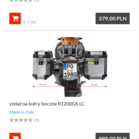

379,00
PLN
2-7 dni
stelaż na kufry boczne R1200GS LC
Made in Italy





(0)

999,00
PLN