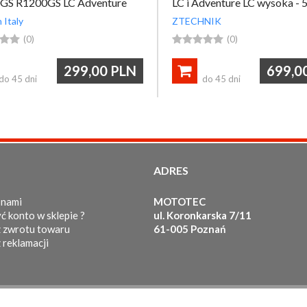
GS R1200GS LC Adventure
LC i Adventure LC wysoka - 
43,5 cm
 Italy
ZTECHNIK


(0)





(0)
299,00
PLN
699,0

do 45 dni
do 45 dni
ADRES
 nami
MOTOTEC
ć konto w sklepie ?
ul. Koronkarska 7/11
 zwrotu towaru
61-005 Poznań
 reklamacji