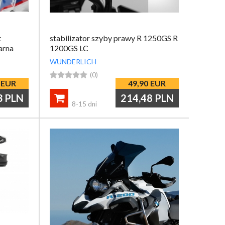
t
stabilizator szyby prawy R 1250GS R
arna
1200GS LC
WUNDERLICH





(0)
EUR
49,90
EUR
3
PLN
214,48
PLN

8-15 dni