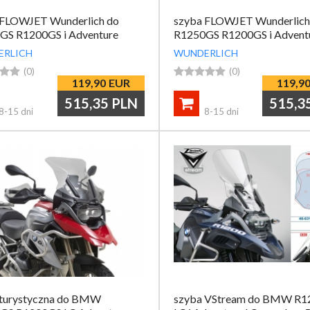
 FLOWJET Wunderlich do
szyba FLOWJET Wunderlich
GS R1200GS i Adventure
R1250GS R1200GS i Advent
ERLICH
WUNDERLICH


(0)





(0)
119,90
EUR
119,9
515,35
PLN
515,3

8-15 dni
8-15 dni
 turystyczna do BMW
szyba VStream do BMW R1