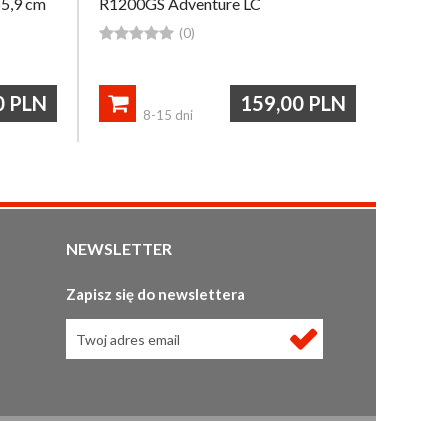
55,9 cm
R1200GS Adventure LC





(0)
0
PLN
159,00
PLN

8-15 dni
NEWSLETTER
Zapisz się do newslettera