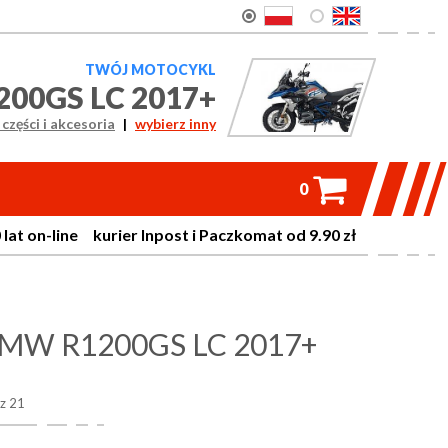
TWÓJ MOTOCYKL
00GS LC 2017+
części i akcesoria
|
wybierz inny

0
on-line kurier Inpost i Paczkomat od 9.90 zł
MW R1200GS LC 2017+
 z 21