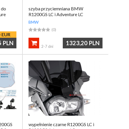
 do
szyba przyciemniana BMW
ure
R1200GS LC i Adventure LC
BMW





(0)
0
EUR
5
PLN
1323,20
PLN

2-7 dni
200GS
wypełnienie czarne R1200GS LC i