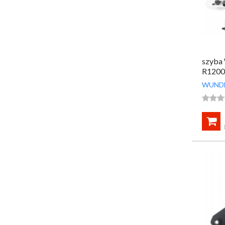
szyba
R1200
przeźr
WUND



