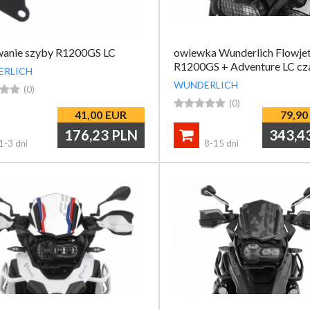
anie szyby R1200GS LC
owiewka Wunderlich Flowje
R1200GS + Adventure LC cz
ERLICH
WUNDERLICH


(0)





(0)
41,00
EUR
79,90
176,23
PLN
343,4

1-3 dni
8-15 dni