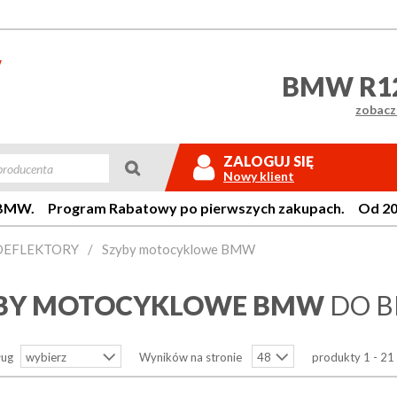
BMW R12
zobacz 

ZALOGUJ SIĘ
Nowy klient
W. Program Rabatowy po pierwszych zakupach. Od 20 lat 
 DEFLEKTORY
/
Szyby motocyklowe BMW
Login:
BY MOTOCYKLOWE BMW
DO B
Hasło:
ług
Wyników na stronie
produkty 1 - 21