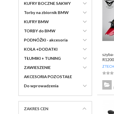

KUFRY BOCZNE SAKWY

Torby na zbiornik BMW

KUFRY BMW

TORBY do BMW

PODNÓŻKI - akcesoria

KOŁA +DODATKI
szyba 

TŁUMIKI + TUNING
R1200

ZTECH
ZAWIESZENIE



AKCESORIA POZOSTAŁE


Do wprowadzenia
ZAKRES CEN