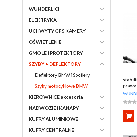

WUNDERLICH

ELEKTRYKA

UCHWYTY GPS KAMERY

OŚWIETLENIE

GMOLE i PROTEKTORY

SZYBY + DEFLEKTORY
Deflektory BMW i Spoilery
stabil
prawy
Szyby motocyklowe BMW
R1200
WUND

KIEROWNICE akcesoria




NADWOZIE i KANAPY


KUFRY ALUMINIOWE

KUFRY CENTRALNE