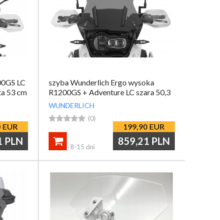
00GS LC
szyba Wunderlich Ergo wysoka
ta 53 cm
R1200GS + Adventure LC szara 50,3
cm
WUNDERLICH





(0)
0
EUR
199,90
EUR
1
PLN
859,21
PLN

8-15 dni