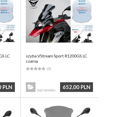
GS LC
szyba VStream Sport R1200GS LC
czarna





(0)
0
PLN
652,00
PLN

bez terminu