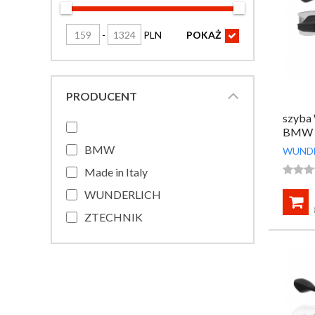
-
PLN
POKAŻ

PRODUCENT
szyba
BMW R
ciemn
BMW
WUND



Made in Italy
WUNDERLICH

ZTECHNIK