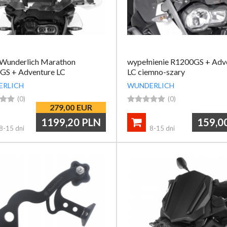
 Wunderlich Marathon
wypełnienie R1200GS + Adv
GS + Adventure LC
LC ciemno-szary
oczysta 53 cm + wsporniki
ERLICH
WUNDERLICH


(0)





(0)
279,00
EUR
1199,20
PLN
159,0

8-15 dni
8-15 dni