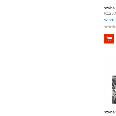
szyba
R1250
WUND




szyba