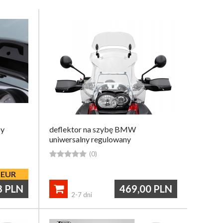
by
deflektor na szybę BMW
uniwersalny regulowany





(0)
EUR
8
PLN
469,00
PLN

2-7 dni