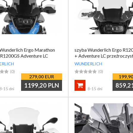
 Wunderlich Ergo Marathon
szyba Wunderlich Ergo R12
1200GS Adventure LC
+ Adventure LC przeźroczys
oszara 53 cm
ERLICH
WUNDERLICH


(0)





(0)
279,00
EUR
199,9
1199,20
PLN
859,2

8-15 dni
8-15 dni