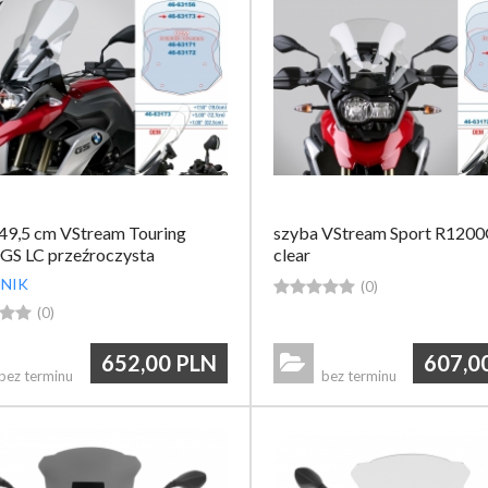
49,5 cm VStream Touring
szyba VStream Sport R1200
GS LC przeźroczysta
clear
NIK





(0)


(0)
652,00
PLN
607,0

bez terminu
bez terminu