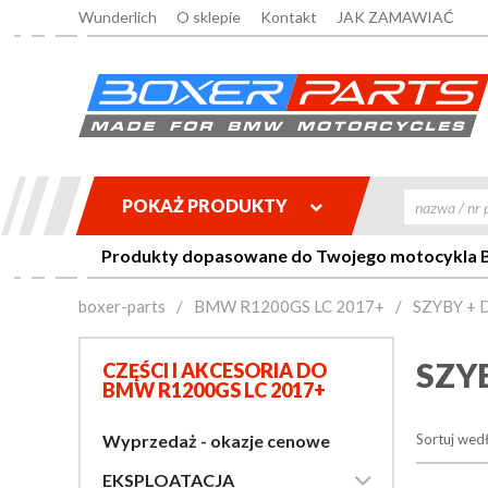
Wunderlich
O sklepie
Kontakt
JAK ZAMAWIAĆ
POKAŻ PRODUKTY

Produkty dopasowane do Twojego motocykla BM
boxer-parts
/
BMW R1200GS LC 2017+
/
SZYBY +
SZY
CZĘŚCI I AKCESORIA DO
BMW R1200GS LC 2017+
Wyprzedaż - okazje cenowe
Sortuj wed

EKSPLOATACJA