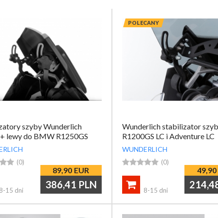
przypomnij mi hasło
nowy klient
POLECANY
izatory szyby Wunderlich
Wunderlich stabilizator szy
 + lewy do BMW R1250GS
R1200GS LC i Adventure LC
GS LC
ERLICH
WUNDERLICH


(0)





(0)
89,90
EUR
49,90
386,41
PLN
214,4

8-15 dni
8-15 dni