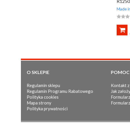
R1250
szara 
Made in




O SKLEPIE
POMOC
Regulamin sklepu
Kontakt z
Regulamin Programu Rabatowego
Jak założy
Polityka cookies
Formularz
Mapa strony
Formularz
Polityka prywatności