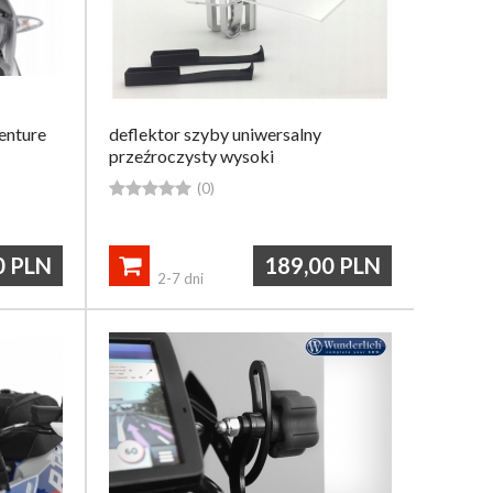
enture
deflektor szyby uniwersalny
przeźroczysty wysoki





(0)
0
PLN
189,00
PLN

2-7 dni