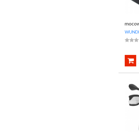
mocow
WUND



