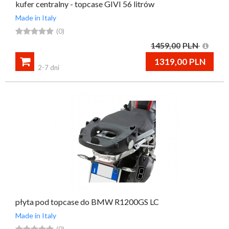
kufer centralny - topcase GIVI 56 litrów
Made in Italy





(0)
1459,00
PLN

1319,00
PLN
2-7 dni
płyta pod topcase do BMW R1200GS LC
Made in Italy





(0)