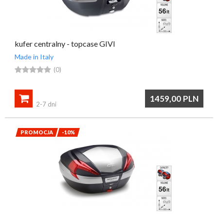
kufer centralny - topcase GIVI
Made in Italy





(0)

1459,00
PLN
2-7 dni
PROMOCJA
-10%