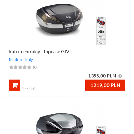
kufer centralny - topcase GIVI
Made in Italy





(0)
1355,00
PLN

1219,00
PLN
2-7 dni