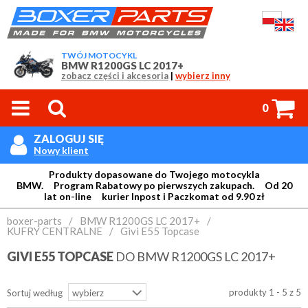
TWÓJ MOTOCYKL
BMW R1200GS LC 2017+
zobacz części i akcesoria
|
wybierz inny



0
ZALOGUJ SIĘ

Nowy klient
Produkty dopasowane do Twojego motocykla
BMW. Program Rabatowy po pierwszych zakupach. Od 20
lat on-line kurier Inpost i Paczkomat od 9.90 zł
Login:
boxer-parts
/
BMW R1200GS LC 2017+
/
KUFRY CENTRALNE
/
Givi E55 Topcase
GIVI E55 TOPCASE
DO BMW R1200GS LC 2017+
Hasło:
produkty 1 - 5 z 5
Sortuj według