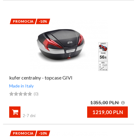
przypomnij mi hasło
nowy klient
PROMOCJA
-10%
kufer centralny - topcase GIVI
Made in Italy





(0)
1355,00
PLN

1219,00
PLN
2-7 dni
PROMOCJA
-10%