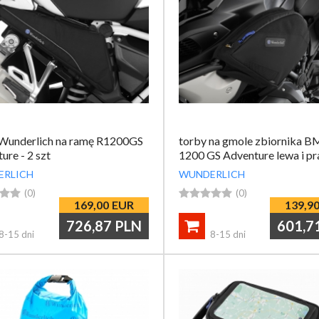
 Wunderlich na ramę R1200GS
torby na gmole zbiornika 
ure - 2 szt
1200 GS Adventure lewa i p
ERLICH
WUNDERLICH


(0)





(0)
169,00
EUR
139,9
726,87
PLN
601,7

8-15 dni
8-15 dni