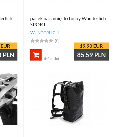
erlich
pasek na ramię do torby Wunderlich
SPORT
WUNDERLICH





(0)
EUR
19,90
EUR
8
PLN
85,59
PLN

8-15 dni