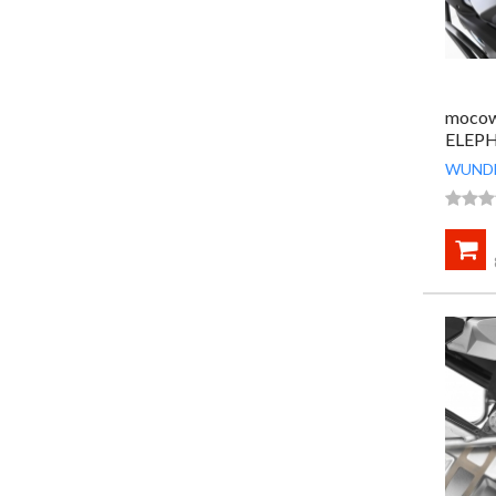
mocow
ELEP
WUND



