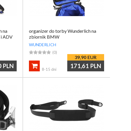
h na
organizer do torby Wunderlich na
 i ADV
zbiornik BMW
WUNDERLICH





(0)
39,90
EUR
0
PLN
171,61
PLN

8-15 dni