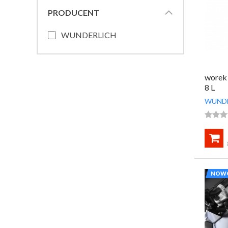
PRODUCENT
WUNDERLICH
worek 
8 L
WUND




NOW