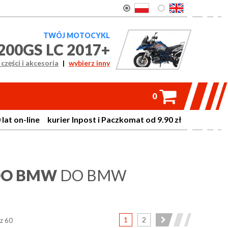
TWÓJ MOTOCYKL
00GS LC 2017+
części i akcesoria
|
wybierz inny

0
on-line kurier Inpost i Paczkomat od 9.90 zł
 DO BMW
DO BMW
1
2
 z 60
