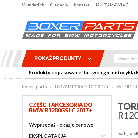
Wunderlich
O sklepie
Kontakt
JAK ZAMAWIAĆ
POKAŻ PRODUKTY

Produkty dopasowane do Twojego motocykla BM
boxer-parts
/
BMW R1200GS LC 2017+
/
WUNDER
TOR
CZĘŚCI I AKCESORIA DO
BMW R1200GS LC 2017+
R120
Wyprzedaż - okazje cenowe
Sortuj wed

EKSPLOATACJA