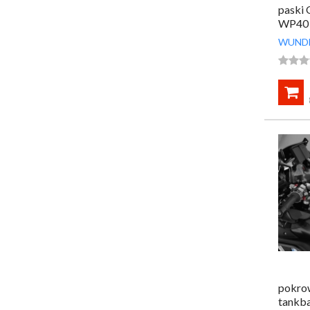
paski 
WP40
WUND




pokro
tankb