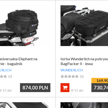
universalna Elephant na
torba Wunderlich na pokryw
nie - bagażnik
BagPacker II - lewa
ERLICH
WUNDERLICH


(0)





(0)
169,9
874,00
PLN
730,7

8-15 dni
8-15 dni