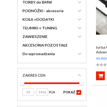

TORBY do BMW

PODNÓŻKI - akcesoria

KOŁA +DODATKI

TŁUMIKI + TUNING

ZAWIESZENIE
AKCESORIA POZOSTAŁE
torba
Advent

Do wprowadzenia
WUND



ZAKRES CEN

-
PLN
POKAŻ
