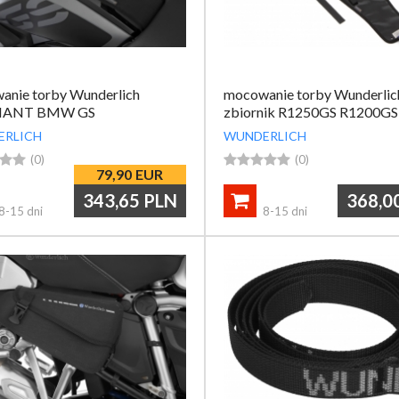
anie torby Wunderlich
mocowanie torby Wunderlic
HANT BMW GS
zbiornik R1250GS R1200GS
ERLICH
WUNDERLICH


(0)





(0)
79,90
EUR
343,65
PLN
368,0

8-15 dni
8-15 dni