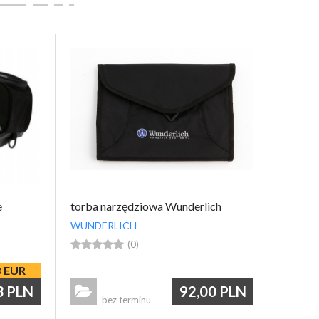
e
torba narzędziowa Wunderlich
WUNDERLICH





(0)
8
EUR
3
PLN
92,00
PLN

bez terminu