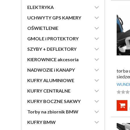

ELEKTRYKA

UCHWYTY GPS KAMERY

OŚWIETLENIE

GMOLE i PROTEKTORY

SZYBY + DEFLEKTORY

KIEROWNICE akcesoria

NADWOZIE i KANAPY
torba 
siedze

KUFRY ALUMINIOWE
WUND

KUFRY CENTRALNE




KUFRY BOCZNE SAKWY


Torby na zbiornik BMW

KUFRY BMW