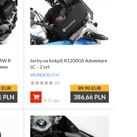
BMW R
torby na kokpit R1200GS Adventure
rawa
LC - 2 szt
WUNDERLICH





(0)
0
EUR
89,90
EUR
1
PLN
386,66
PLN

8-15 dni