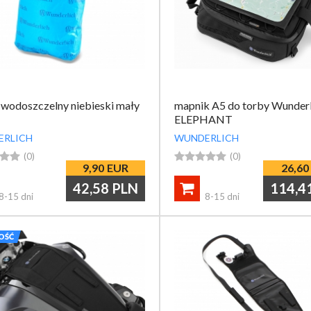
wodoszczelny niebieski mały
mapnik A5 do torby Wunderl
ELEPHANT
ERLICH
WUNDERLICH


(0)





(0)
9,90
EUR
26,60
42,58
PLN
114,4

8-15 dni
8-15 dni
OŚĆ