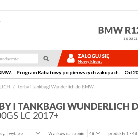
BMW R12
zobacz 

ZALOGUJ SIĘ
Nowy klient
W. Program Rabatowy po pierwszych zakupach. Od 20 lat 
LICH
/
torby i tankbagi Wunderlich do BMW
Login:
BY I TANKBAGI WUNDERLICH
Hasło:
0GS LC 2017+
ług
Wyników na stronie
produkty 1 - 48