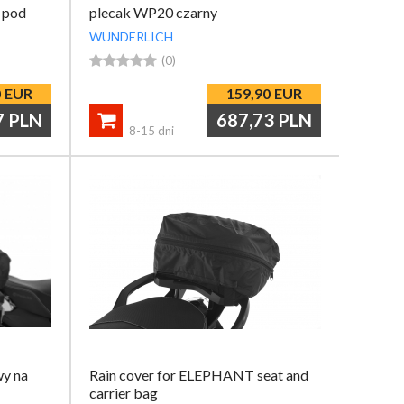
 pod
plecak WP20 czarny
WUNDERLICH





(0)
0
EUR
159,90
EUR
7
PLN
687,73
PLN

8-15 dni
y na
Rain cover for ELEPHANT seat and
carrier bag