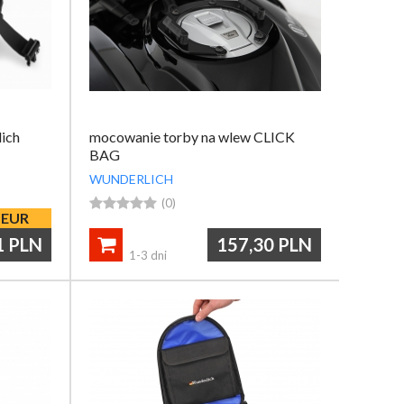
ich
mocowanie torby na wlew CLICK
BAG
WUNDERLICH





(0)
EUR
1
PLN
157,30
PLN

1-3 dni