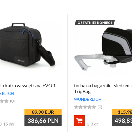
przypomnij mi hasło
nowy klient
OSTATNIE I KONIEC !
do kufra wewnętrzna EVO 1
torba na bagażnik - siedzeni
TripBag
ERLICH
WUNDERLICH


(0)





(0)
89,90
EUR
115,9
386,66
PLN
498,8

8-15 dni
1-3 dni