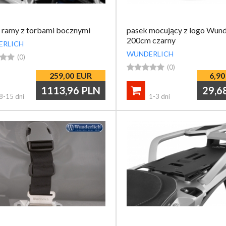
 ramy z torbami bocznymi
pasek mocujący z logo Wund
200cm czarny
ERLICH
WUNDERLICH


(0)





(0)
259,00
EUR
6,90
1113,96
PLN
29,6

8-15 dni
1-3 dni