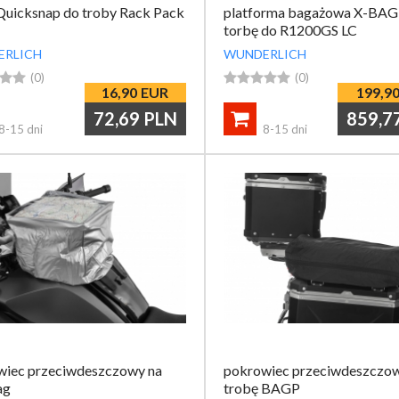
Quicksnap do troby Rack Pack
platforma bagażowa X-BAG
torbę do R1200GS LC
ERLICH
WUNDERLICH


(0)





(0)
16,90
EUR
199,9
72,69
PLN
859,7

8-15 dni
8-15 dni
wiec przeciwdeszczowy na
pokrowiec przeciwdeszczow
ag
trobę BAGP