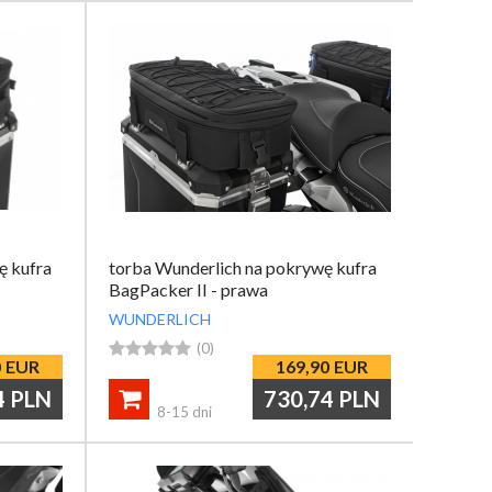
ę kufra
torba Wunderlich na pokrywę kufra
BagPacker II - prawa
WUNDERLICH





(0)
0
EUR
169,90
EUR
4
PLN
730,74
PLN

8-15 dni