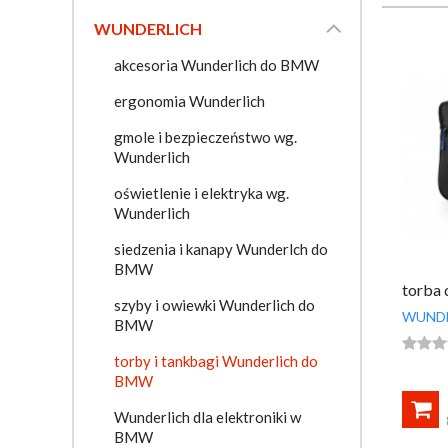

WUNDERLICH
akcesoria Wunderlich do BMW
ergonomia Wunderlich
gmole i bezpieczeństwo wg.
Wunderlich
oświetlenie i elektryka wg.
Wunderlich
siedzenia i kanapy Wunderlch do
BMW
torba 
szyby i owiewki Wunderlich do
WUND
BMW



torby i tankbagi Wunderlich do
BMW

Wunderlich dla elektroniki w
BMW