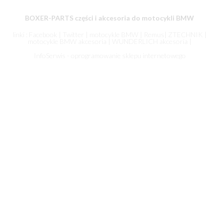
BOXER-PARTS części i akcesoria do motocykli BMW
linki :
Facebook
|
Twitter
|
motocykle BMW
|
Remus
|
ZTECHNIK
|
motocykle BMW akcesoria
|
WUNDERLICH akcesoria
|
InfoSerwis - oprogramowanie sklepu internetowego