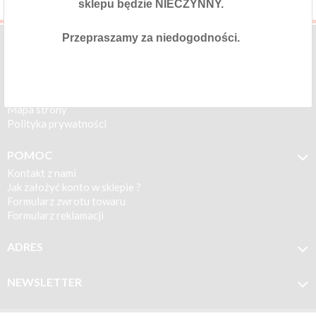
sklepu będzie NIECZYNNY.
przypomnij mi hasło
nowy klient
Przepraszamy za niedogodności.
O SKLEPIE

Regulamin sklepu
Regulamin Programu Rabatowego
Polityka cookies
Mapa strony
Polityka prywatności
POMOC

Kontakt z nami
Jak założyć konto w sklepie ?
Formularz zwrotu towaru
Formularz reklamacji
ADRES

MOTOTEC
ul. Koronkarska 7/11
NEWSLETTER

61-005 Poznań
Zapisz się do newslettera