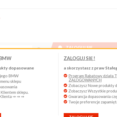

ZALOGUJ SIĘ
Nowy klient
 BMW
ZALOGUJ SIĘ !
W. Program Rabatowy po pierwszych zakupach. Od 20 lat 
ukty dopasowane
a skorzystasz z praw Stałeg
wojego BMW
Program Rabatowy działa Ty
Login:
ZALOGOWANYCH
 menu sklepu
 silnikowy MOTUL 5100 15W50 1
Zobaczysz Nowe produkty
opasowania
Zobaczysz Wszystkie prod
 Klientem sklepu.
Hasło:
8
 Klienta ⇒ ⇒ ⇒
Gwarancja dopasowania częś
Twoje preferencje zapamięt