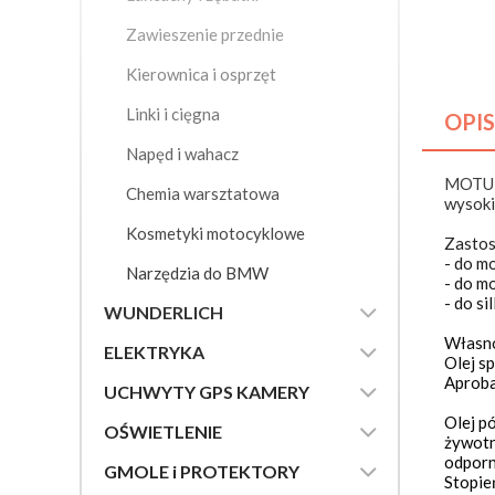
BMW K1
Zawieszenie przednie
BMW K1
Kierownica i osprzęt
BMW K
Linki i cięgna
OPIS
BMW K1
Napęd i wahacz
BMW K1
MOTUL 
Chemia warsztatowa
BMW K1
wysoki
BMW K1
Kosmetyki motocyklowe
Zasto
BMW K1
- do m
Narzędzia do BMW
- do m
BMW K1
- do s

WUNDERLICH
BMW K1
Własno

ELEKTRYKA
BMW K
Olej sp
Aprob

UCHWYTY GPS KAMERY
BMW K7
Olej p
BMW K

OŚWIETLENIE
żywotn
BMW K
odporn

GMOLE i PROTEKTORY
Stopie
BMW K