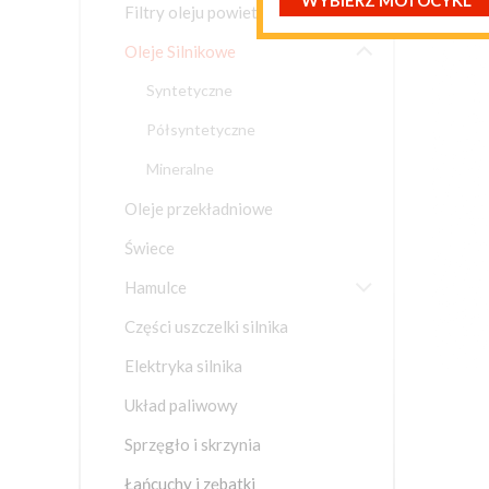
WYBIERZ MOTOCYKL
Filtry oleju powietrza paliwa

Oleje Silnikowe
Syntetyczne
Półsyntetyczne
Mineralne
Oleje przekładniowe
Świece
BMW CA

Hamulce
BMW HP
BMW HP
Części uszczelki silnika
BMW HP
Elektryka silnika
BMW K
Układ paliwowy
BMW K
Sprzęgło i skrzynia
BMW K1
Łańcuchy i zębatki
BMW K1