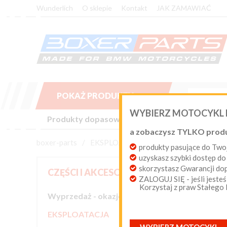
Wunderlich
O sklepie
Kontakt
JAK ZAMAWIAĆ
POKAŻ PRODUKTY

WYBIERZ MOTOCYKL
Produkty dopasowane do Twojego motocykla BM
a zobaczysz TYLKO prod
boxer-parts
/
EKSPLOATACJA
/
Oleje Silnikowe
produkty pasujące do T
uzyskasz szybki dostęp do
olej
skorzystasz Gwarancji d
CZĘŚCI I AKCESORIA
ZALOGUJ SIĘ - jeśli jesteś
81-1101
Korzystaj z praw Stałego
Wyprzedaż - okazje cenowe

EKSPLOATACJA