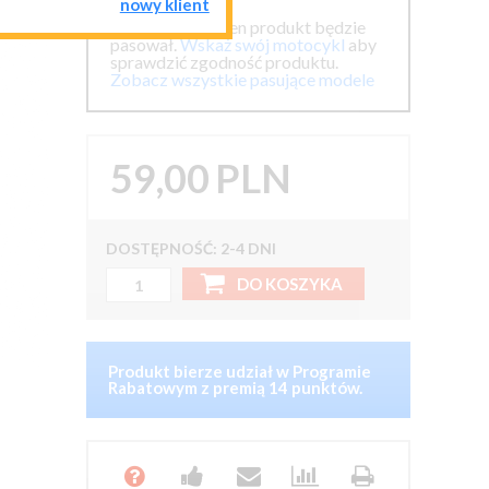
nowy klient
Nie wiemy czy ten produkt będzie
pasował.
Wskaż swój motocykl
aby
sprawdzić zgodność produktu.
Zobacz wszystkie pasujące modele
59,00
PLN
DOSTĘPNOŚĆ: 2-4 DNI
BMW R1200ST
BMW R45
BMW R50/5
BMW R60/5
Produkt bierze udział w Programie
Rabatowym z premią 14 punktów.
BMW R60/6
BMW R60/7
BMW R65 1978+




