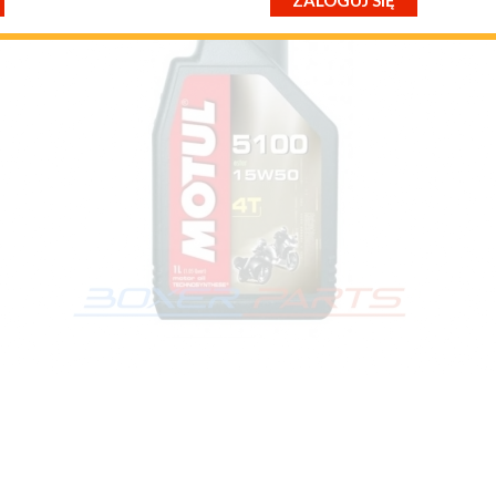
ZALOGUJ SIĘ
przypomnij mi hasło
nowy klient
FE RACER
BMW R100R MYSTIC
2 Enduro
BMW R100RS 1976+
2 Megamoto
BMW R100RS 1986+
2 Sport
BMW R100RT 1978+
1
BMW R100RT 1987+
100
BMW R100S
00 /2
BMW R1100GS
00LT
BMW R1100R