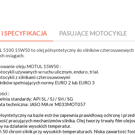
00RS 1983-1988
BMW R1100RS
00RS 1989+
BMW R1100RT
100RT
BMW R1100S
 I SPECYFIKACJA
PASUJĄCE MOTOCYKLE
100LT
BMW R1150GS
100RS
BMW R1150 Adventure
5100 15W50 to olej półsyntetyczny do silników czterosuwowych
200GT 2001-2005
BMW R1150R
ch osiągach.
200LT 1999+
BMW R1150R - Rockster
sowanie oleju MOTUL 15W50 :
200LT 2004+
BMW R1150RS
otocykli używanych w ruchu ulicznym, enduro, trial.
otocykli z silnikami czterosuwowymi
200RS 1997+
BMW R1150RT
illników spełniających normy EURO 2 lub EURO 3
200RS 2001+
BMW R1200C Independent
ści :
75
BMW R1200C Independent 
ełnia standardy: API SL / SJ / SH / SG
ata techniczna: JASO MA nr M033MOT057
5 /2
BMW R1200C 1997+
ółsyntetyczny na bazie estrów zapewnia prawidłową ochronę i przed
75C
BMW R1200C 2003+
ość pracujących mechanizmów silnika. Olej tworzy trwały film olej
75RT
BMW R1200C Montauk
y na działanie wysokich temperatur.
ń 50 chroni silnik przy wysokich temperaturach. Niska zawartość fosf
75S
BMW R1200CL