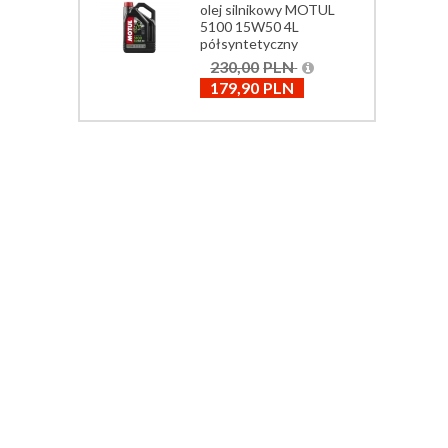
BMW R80R
olej silnikowy MOTUL
5100 15W50 4L
BMW R80R MYSTIC
półsyntetyczny
BMW R80RT 1982+
230,00
PLN
179,90
PLN
BMW R80RT 1984+
006-
BMW R80ST
BMW R850C
007-
BMW R850GS
010-
BMW R850R 1994+
BMW R850R 2002+
BMW R850RT 1996-2001
BMW R850RT 2002-2006
BMW R90/6
BMW R90S