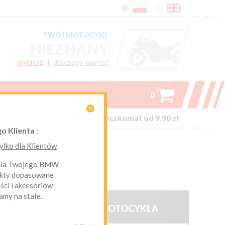
TWÓJ MOTOCYKL
NIEZNANY
wybierz
|
dlaczego warto?

0

on-line kurier Inpost i Paczkomat od 9.90 zł
o Klienta :
lko dla Klientów
L
 dla Twojego BMW





(0)
ukty dopasowane
ci i akcesoriów
amy na stałe.

BRAK MOTOCYKLA