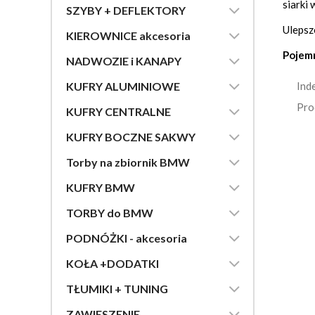
siarki

SZYBY + DEFLEKTORY
BMW R 
Ulepsz

KIEROWNICE akcesoria
BMW R n
Pojemn

NADWOZIE i KANAPY
BMW R n
BMW R n

KUFRY ALUMINIOWE
Ind
BMW R n
Pro

KUFRY CENTRALNE
BMW R

KUFRY BOCZNE SAKWY
BMW R1

Torby na zbiornik BMW
BMW R1

KUFRY BMW
BMW R1
BMW R1

TORBY do BMW
BMW R1

PODNÓŻKI - akcesoria
BMW R1

KOŁA +DODATKI

TŁUMIKI + TUNING

ZAWIESZENIE