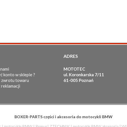
ADRES
 nami
MOTOTEC
ć konto w sklepie ?
ul. Koronkarska 7/11
 zwrotu towaru
61-005 Poznań
 reklamacji
BOXER-PARTS części i akcesoria do motocykli BMW
r
|
motocykle BMW
|
Remus
|
ZTECHNIK
|
motocykle BMW akcesoria
|
WU