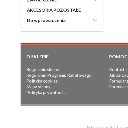
AKCESORIA POZOSTAŁE

Do wprowadzenia
O SKLEPIE
POMOC
Regulamin sklepu
Kontakt z
Regulamin Programu Rabatowego
Jak założy
Polityka cookies
Formularz
Mapa strony
Formularz
Polityka prywatności
linki :
Facebook
|
Twitte