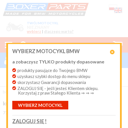
TWÓJ MOTOCYKL
NIEZNANY
wybierz
|
dlaczego warto?



0
WYBIERZ MOTOCYKL BMW

ZALOGUJ SIĘ

a zobaczysz TYLKO produkty dopasowane
Nowy klient
produkty pasujące do Twojego BMW
Produkty dopasowane do Twojego motocykla
uzyskasz szybki dostęp do menu sklepu
BMW. Program Rabatowy po pierwszych zakupach. Od 20
lat on-line kurier Inpost i Paczkomat od 9.90 zł
skorzystasz Gwarancji dopasowania
ZALOGUJ SIĘ - jeśli jesteś Klientem sklepu.
Login:
boxer-parts
/
AKCESORIA POZOSTAŁE
Korzystaj z praw Stałego Klienta ⇒ ⇒ ⇒





(0)
kubek emaliowany BMW Garage
WYBIERZ MOTOCYKL
Hasło:
72-60008
ZALOGUJ SIĘ !