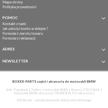
Mapa strony
2005
Adventure
Polityka prywatności
BMW K1200GT 2006-
BMW R1300R
2008
POMOC

BMW R1300RS
BMW K1200LT 1999+
Kontakt z nami
BMW R1300RT
Jak założyć konto w sklepie ?
BMW K1200LT 2004+
BMW R18
Formularz zwrotu towaru
BMW K1200R
Formularz reklamacji
BMW R18 Classic
BMW K1200RS 1997+
BMW R18
ADRES

BMW K1200RS 2001+
Transcontinental
MOTOTEC
BMW K1200S
BMW R18 Bagger
ul. Koronkarska 7/11
NEWSLETTER

61-005 Poznań
BMW K1300GT
BMW R45
Zapisz się do newslettera
BMW K1300R
BMW R50/5
BMW K1300S
BMW R60/5
BOXER-PARTS części i akcesoria do motocykli BMW
BMW K1600B
BMW R60/6
linki :
Facebook
|
Twitter
|
motocykle BMW
|
Remus
|
ZTECHNIK
|
motocykle BMW akcesoria
|
WUNDERLICH akcesoria
|
BMW K1600GT
BMW R60/7
InfoSerwis - oprogramowanie sklepu internetowego
BMW K1600GTL
BMW R65 1978+