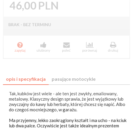
46,00
PLN
BRAK - BEZ TERMINU
BMW CAFE RACER
BMW R1150R
BMW F650 1993+
BMW R1150R - Rockster





BMW F650 1997+
BMW R1150RS
zapytaj
ulubiony
poleć
porównaj
drukuj
BMW F650CS 2002+
BMW R1150RT
BMW F650CS 2004+
BMW R1200C
Independent
BMW F650Dakar 2000+
opis i specyfikacja
pasujące motocykle
BMW R1200C
BMW F650Dakar 2004+
Independent 2004+
Tak, kubków jest wiele - ale ten jest zwykły, emaliowany,
BMW F650GS 2000+
BMW R1200C 1997+
metalowy. Klasyczny design sprawia, że ​​jest wyjątkowy lub
BMW F650GS 2004+
zwyczajny do kawy lub herbaty, której chcesz się napić. Albo
BMW R1200C 2003+
do czegoś mocniejszego, w garażu.
BMW F650GS TWIN
BMW R1200C Montauk
Ma przyjemny, lekko zaokrąglony kształt i ma ucho - na kciuk
BMW F650ST 1997+
BMW R1200CL
lub dwa palce. Oczywiście jest także idealnym prezentem
BMW F700GS
BMW R1200GS 2004-