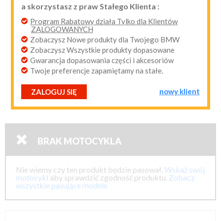
a skorzystasz z praw Stałego Klienta :
przypomnij mi hasło
nowy klient
Program Rabatowy działa Tylko dla Klientów
ZALOGOWANYCH
Zobaczysz Nowe produkty dla Twojego BMW
Zobaczysz Wszystkie produkty dopasowane
Gwarancja dopasowania części i akcesoriów
Twoje preferencje zapamiętamy na stałe.
nowy klient
ZALOGUJ SIĘ

BRAK MOTOCYKLA
Nie wiemy czy ten produkt będzie pasował.
Wskaż swój
motocykl
aby sprawdzić zgodność produktu.
Zobacz
wszystkie pasujące modele