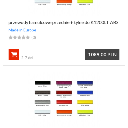
przewody hamulcowe przednie + tylne do K1200LT ABS
Made in Europe





(0)

1089,00
PLN
2-7 dni