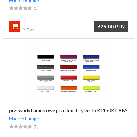
Made in Europe





(0)

929,00
PLN
2-7 dni
przewody hamulcowe przednie + tylne do R1150RT ABS
Made in Europe





(0)