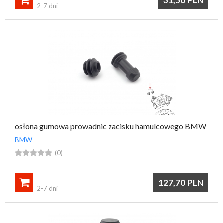

31,50
PLN
2-7 dni
osłona gumowa prowadnic zacisku hamulcowego BMW
BMW





(0)

127,70
PLN
2-7 dni