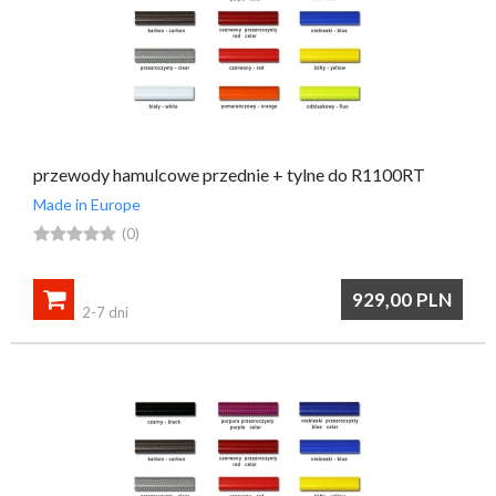
przewody hamulcowe przednie + tylne do R1100RT
Made in Europe





(0)

929,00
PLN
2-7 dni