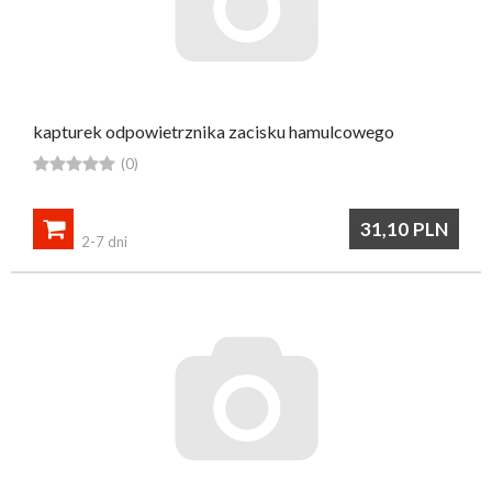
kapturek odpowietrznika zacisku hamulcowego





(0)

31,10
PLN
2-7 dni