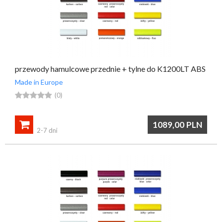
przewody hamulcowe przednie + tylne do K1200LT ABS
Made in Europe





(0)

1089,00
PLN
2-7 dni