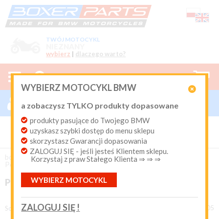
TWÓJ MOTOCYKL
NIEZNANY
wybierz
|
dlaczego warto?



0
WYBIERZ MOTOCYKL BMW

ZALOGUJ SIĘ

a zobaczysz TYLKO produkty dopasowane
Nowy klient
produkty pasujące do Twojego BMW
Produkty dopasowane do Twojego motocykla
uzyskasz szybki dostęp do menu sklepu
BMW. Program Rabatowy po pierwszych zakupach. Od 20
lat on-line kurier Inpost i Paczkomat od 9.90 zł
skorzystasz Gwarancji dopasowania
ZALOGUJ SIĘ - jeśli jesteś Klientem sklepu.
Login:
boxer-parts
/
EKSPLOATACJA
/
Hamulce
/
Korzystaj z praw Stałego Klienta ⇒ ⇒ ⇒
Pompa, przewody hamulca
WYBIERZ MOTOCYKL
POMPA, PRZEWODY HAMULCA
Hasło:
ZALOGUJ SIĘ !
produkty 1 - 48 z 105
Sortuj według