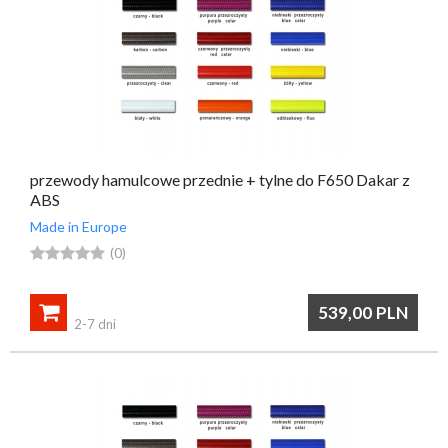
przewody hamulcowe przednie + tylne do F650 Dakar z
ABS
Made in Europe





(0)

539,00
PLN
2-7 dni