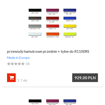
przewody hamulcowe przednie + tylne do R1100RS
Made in Europe





(0)

929,00
PLN
2-7 dni