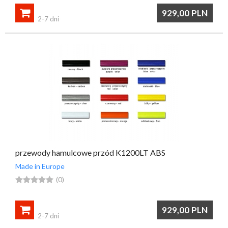

929,00
PLN
2-7 dni
przewody hamulcowe przód K1200LT ABS
Made in Europe





(0)

929,00
PLN
2-7 dni