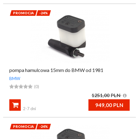
PROMOCJA
-24%
pompa hamulcowa 15mm do BMW od 1981
BMW





(0)
1251,00
PLN

949,00
PLN
2-7 dni
PROMOCJA
-24%