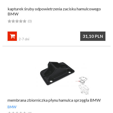
kapturek śruby odpowietrzenia zacisku hamulcowego
BMW





(0)

31,10
PLN
2-7 dni
membrana zbiorniczka płynu hamulca sprzęgła BMW
BMW