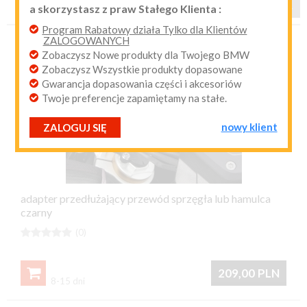
a skorzystasz z praw Stałego Klienta :
1
2
3

przypomnij mi hasło
nowy klient
Program Rabatowy działa Tylko dla Klientów
ZALOGOWANYCH
Zobaczysz Nowe produkty dla Twojego BMW
Zobaczysz Wszystkie produkty dopasowane
Gwarancja dopasowania części i akcesoriów
Twoje preferencje zapamiętamy na stałe.
nowy klient
ZALOGUJ SIĘ
adapter przedłużający przewód sprzęgła lub hamulca
czarny





(0)

209,00
PLN
8-15 dni