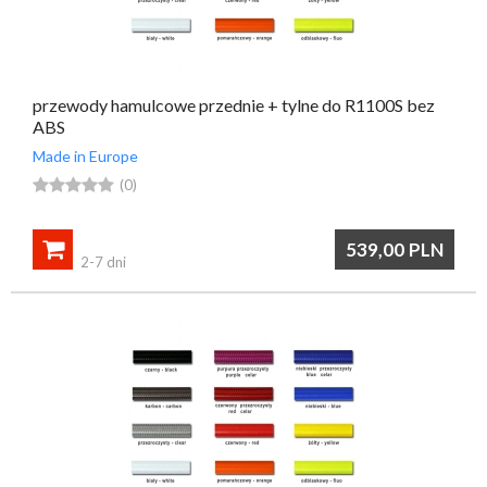
przewody hamulcowe przednie + tylne do R1100S bez
ABS
Made in Europe





(0)

539,00
PLN
2-7 dni