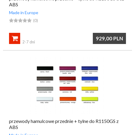
ABS
Made in Europe





(0)

929,00
PLN
2-7 dni
przewody hamulcowe przednie + tylne do R1150GS z
ABS