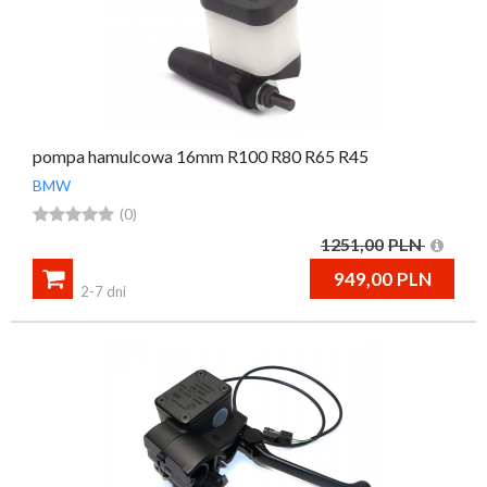
pompa hamulcowa 16mm R100 R80 R65 R45
BMW





(0)
1251,00
PLN

949,00
PLN
2-7 dni