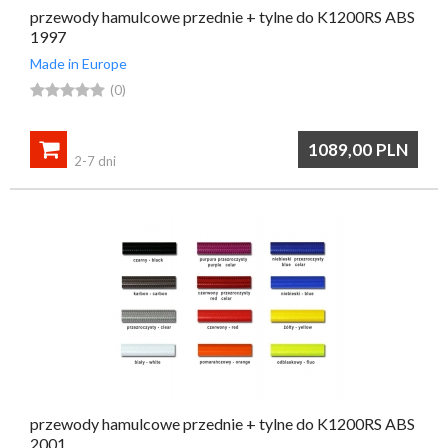
przewody hamulcowe przednie + tylne do K1200RS ABS
1997
Made in Europe





(0)

1089,00
PLN
2-7 dni
przewody hamulcowe przednie + tylne do K1200RS ABS
2001