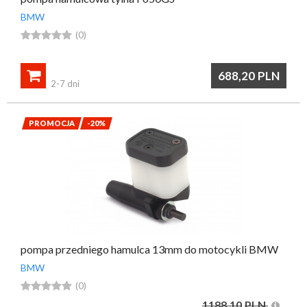
BMW





(0)

688,20
PLN
2-7 dni
PROMOCJA
-20%
pompa przedniego hamulca 13mm do motocykli BMW
BMW





(0)
1188,10
PLN