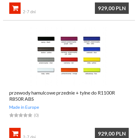

929,00
PLN
2-7 dni
przewody hamulcowe przednie + tylne do R1100R
R850R ABS
Made in Europe





(0)

929,00
PLN
2-7 dni