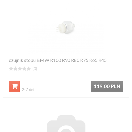
czujnik stopu BMW R100 R90 R80 R75 R65 R45





(0)

119,00
PLN
2-7 dni