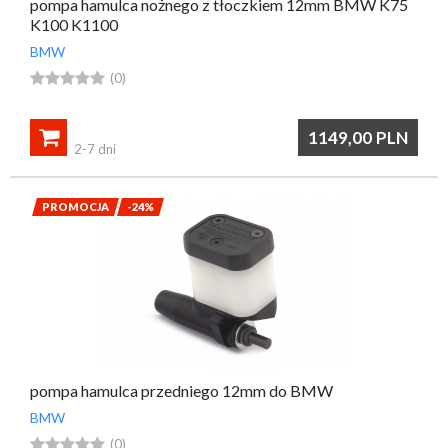
pompa hamulca nożnego z tłoczkiem 12mm BMW K75
K100 K1100
BMW





(0)

1149,00
PLN
2-7 dni
PROMOCJA
-24%
pompa hamulca przedniego 12mm do BMW
BMW





(0)