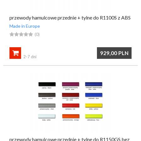
przewody hamulcowe przednie + tylne do R1100S z ABS
Made in Europe





(0)

929,00
PLN
2-7 dni
przewody hamulcowe przednie + tylne do R1150GS bez