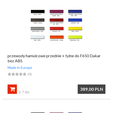
przewody hamulcowe przednie + tylne do F650 Dakar
bez ABS
Made in Europe





(0)

389,00
PLN
2-7 dni