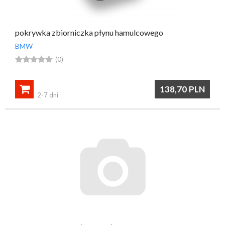
pokrywka zbiorniczka płynu hamulcowego
BMW





(0)

138,70
PLN
2-7 dni