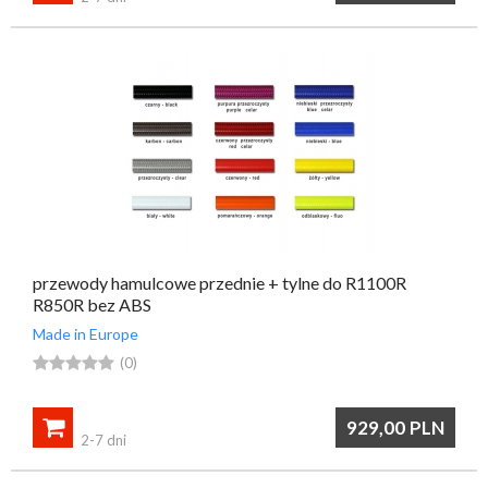
przewody hamulcowe przednie + tylne do R1100R
R850R bez ABS
Made in Europe





(0)

929,00
PLN
2-7 dni