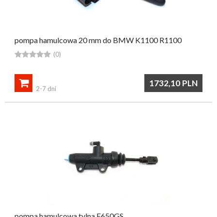
pompa hamulcowa 20 mm do BMW K1100 R1100





(0)

1732,10
PLN
2-7 dni
pompa hamulcowa tylna F650GS