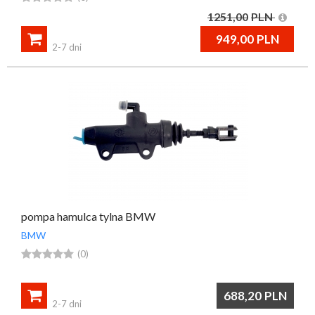
1251,00
PLN

949,00
PLN
2-7 dni
pompa hamulca tylna BMW
BMW





(0)

688,20
PLN
2-7 dni