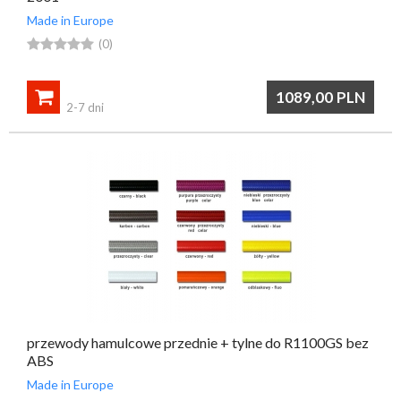
Made in Europe





(0)

1089,00
PLN
2-7 dni
przewody hamulcowe przednie + tylne do R1100GS bez
ABS
Made in Europe