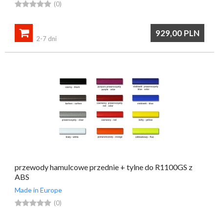





(0)

929,00
PLN
2-7 dni
przewody hamulcowe przednie + tylne do R1100GS z
ABS
Made in Europe





(0)