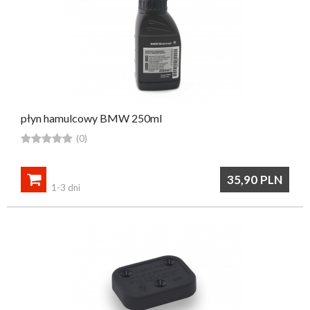
płyn hamulcowy BMW 250ml





(0)

35,90
PLN
1-3 dni