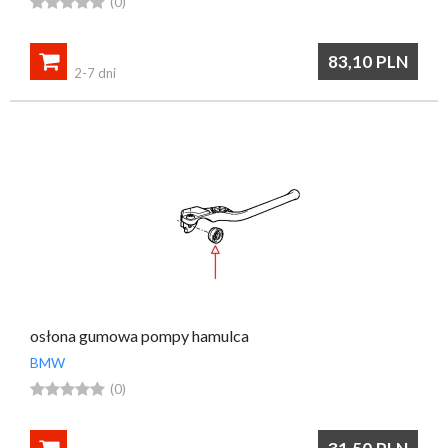





(0)

83,10
PLN
2-7 dni
osłona gumowa pompy hamulca
BMW





(0)