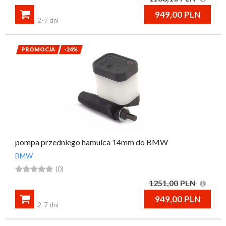

949,00
PLN
2-7 dni
PROMOCJA
-24%
pompa przedniego hamulca 14mm do BMW
BMW





(0)
1251,00
PLN

949,00
PLN
2-7 dni