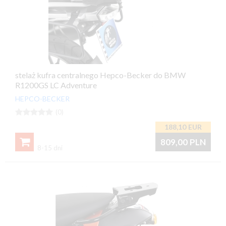
stelaż kufra centralnego Hepco-Becker do BMW
R1200GS LC Adventure
HEPCO-BECKER





(0)
188,10
EUR

809,00
PLN
8-15 dni