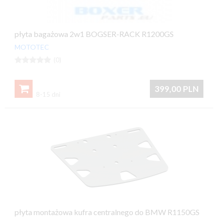
płyta bagażowa 2w1 BOGSER-RACK R1200GS
MOTOTEC





(0)

399,00
PLN
8-15 dni
płyta montażowa kufra centralnego do BMW R1150GS