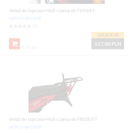
stelaż do topcase H&B czarny do F650/ST
HEPCO-BECKER





(0)
120,20
EUR

517,00
PLN
8-15 dni
stelaż do topcase H&B czarny do F800S/ST
HEPCO-BECKER