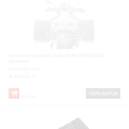
kufry boczne Xplorer czarne do BMW R1200GS
Adventure
HEPCO-BECKER





(0)

5599,00
PLN
8-15 dni