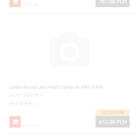

787,00
PLN
8-15 dni
stelaż do topcase H&B czarny do R80-100R
HEPCO-BECKER





(0)
151,59
EUR

652,00
PLN
do 45 dni