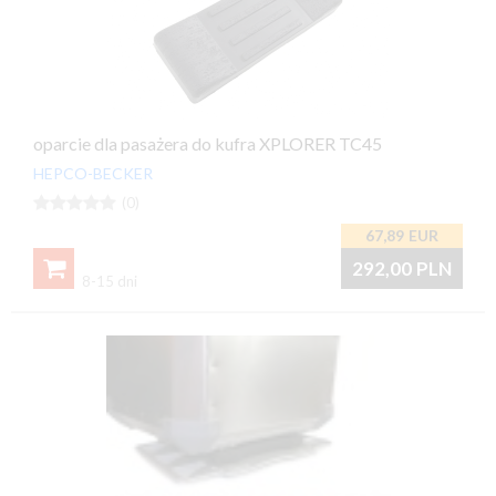
oparcie dla pasażera do kufra XPLORER TC45
HEPCO-BECKER





(0)
67,89
EUR

292,00
PLN
8-15 dni