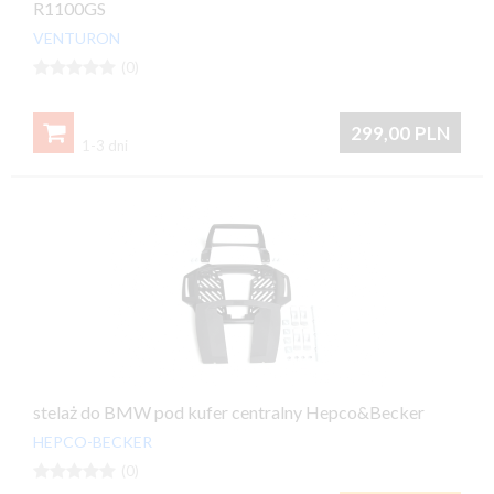
R1100GS
VENTURON





(0)

299,00
PLN
1-3 dni
stelaż do BMW pod kufer centralny Hepco&Becker
HEPCO-BECKER





(0)