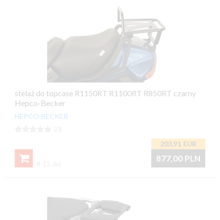
stelaż do topcase R1150RT R1100RT R850RT czarny
Hepco-Becker
HEPCO-BECKER





(0)
203,91
EUR

877,00
PLN
8-15 dni