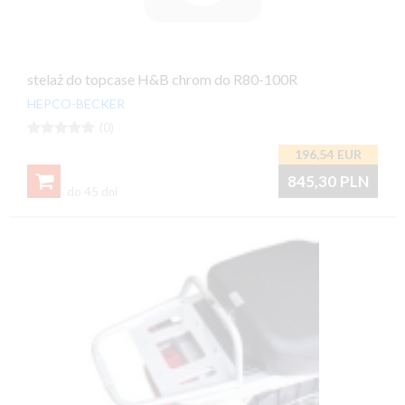
stelaż do topcase H&B chrom do R80-100R
HEPCO-BECKER





(0)
196,54
EUR

845,30
PLN
do 45 dni