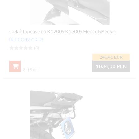
stelaż topcase do K1200S K1300S Hepco&Becker
HEPCO-BECKER





(0)
240,41
EUR

1034,00
PLN
8-15 dni