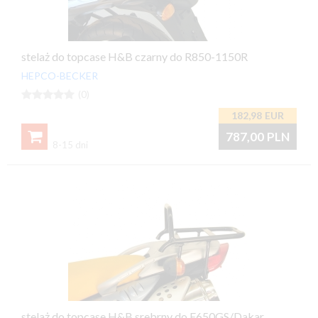
stelaż do topcase H&B czarny do R850-1150R
HEPCO-BECKER





(0)
182,98
EUR

787,00
PLN
8-15 dni
stelaż do topcase H&B srebrny do F650GS/Dakar