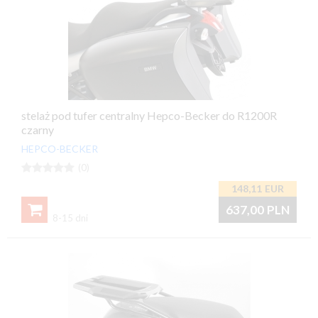
stelaż pod tufer centralny Hepco-Becker do R1200R
czarny
HEPCO-BECKER





(0)
148,11
EUR

637,00
PLN
8-15 dni