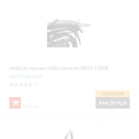
stelaż do topcase H&B czarny do R850-1100R
HEPCO-BECKER





(0)
219,48
EUR

944,00
PLN
8-15 dni