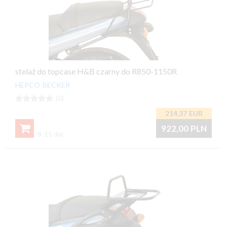
stelaż do topcase H&B czarny do R850-1150R
HEPCO-BECKER





(0)
214,37
EUR

922,00
PLN
8-15 dni