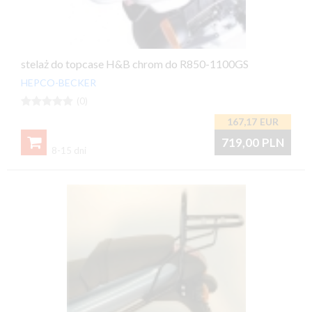
stelaż do topcase H&B chrom do R850-1100GS
HEPCO-BECKER





(0)
167,17
EUR

719,00
PLN
8-15 dni