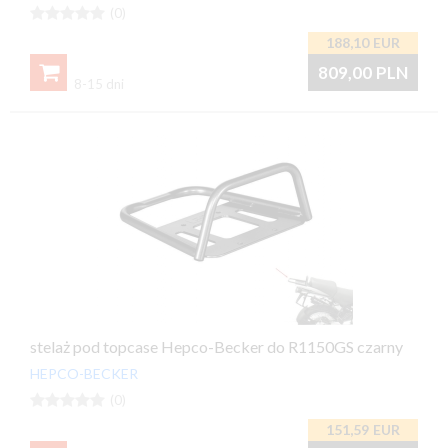





(0)
188,10
EUR

809,00
PLN
8-15 dni
stelaż pod topcase Hepco-Becker do R1150GS czarny
HEPCO-BECKER





(0)
151,59
EUR