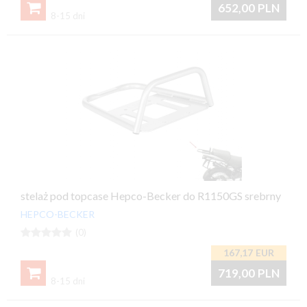

652,00
PLN
8-15 dni
stelaż pod topcase Hepco-Becker do R1150GS srebrny
HEPCO-BECKER





(0)
167,17
EUR

719,00
PLN
8-15 dni