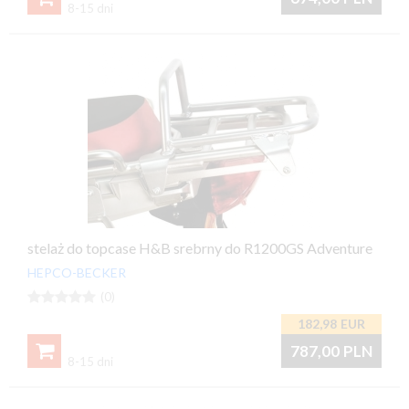
8-15 dni
stelaż do topcase H&B srebrny do R1200GS Adventure
HEPCO-BECKER





(0)
182,98
EUR

787,00
PLN
8-15 dni