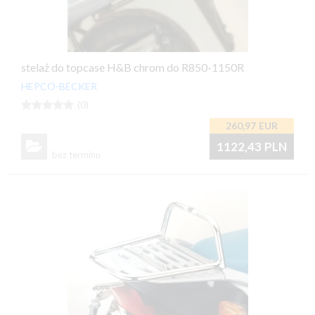
stelaż do topcase H&B chrom do R850-1150R
HEPCO-BECKER





(0)
260,97
EUR

1122,43
PLN
bez terminu