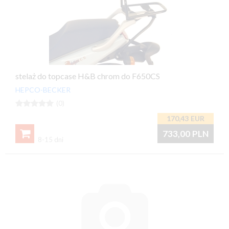
stelaż do topcase H&B chrom do F650CS
HEPCO-BECKER





(0)
170,43
EUR

733,00
PLN
8-15 dni