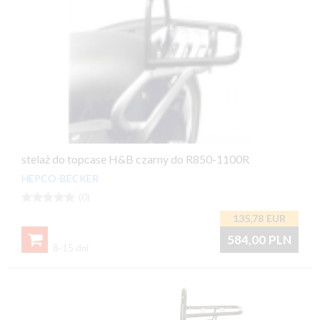
stelaż do topcase H&B czarny do R850-1100R
HEPCO-BECKER





(0)
135,78
EUR

584,00
PLN
8-15 dni