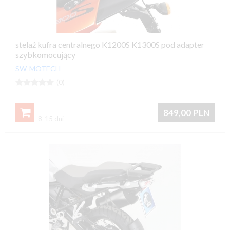
stelaż kufra centralnego K1200S K1300S pod adapter
szybkomocujący
SW-MOTECH





(0)

849,00
PLN
8-15 dni