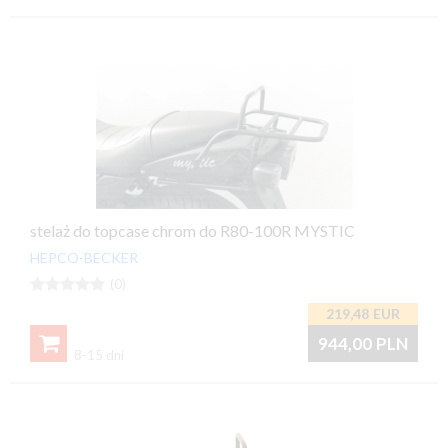
stelaż do topcase chrom do R80-100R MYSTIC
HEPCO-BECKER





(0)
219,48
EUR

944,00
PLN
8-15 dni