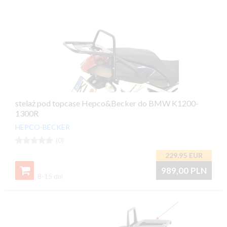
stelaż pod topcase Hepco&Becker do BMW K1200-
1300R
HEPCO-BECKER





(0)
229,95
EUR

989,00
PLN
8-15 dni