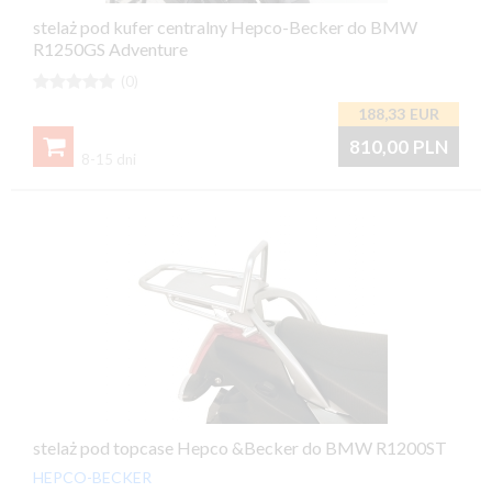
stelaż pod kufer centralny Hepco-Becker do BMW
R1250GS Adventure





(0)
188,33
EUR

810,00
PLN
8-15 dni
stelaż pod topcase Hepco &Becker do BMW R1200ST
HEPCO-BECKER