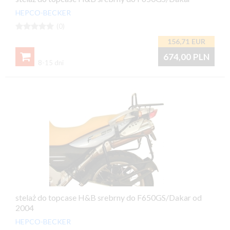
HEPCO-BECKER





(0)
156,71
EUR

674,00
PLN
8-15 dni
stelaż do topcase H&B srebrny do F650GS/Dakar od
2004
HEPCO-BECKER