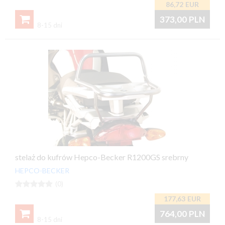
86,72
EUR

373,00
PLN
8-15 dni
stelaż do kufrów Hepco-Becker R1200GS srebrny
HEPCO-BECKER





(0)
177,63
EUR

764,00
PLN
8-15 dni