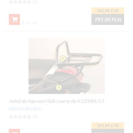





(0)
182,98
EUR

787,00
PLN
8-15 dni
stelaż do topcase H&B czarny do K1200RS/GT
HEPCO-BECKER





(0)
182,98
EUR