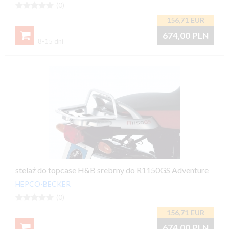





(0)
156,71
EUR

674,00
PLN
8-15 dni
stelaż do topcase H&B srebrny do R1150GS Adventure
HEPCO-BECKER





(0)
156,71
EUR

674,00
PLN