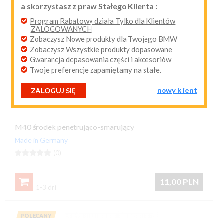
a skorzystasz z praw Stałego Klienta :
przypomnij mi hasło
nowy klient
Program Rabatowy działa Tylko dla Klientów
ZALOGOWANYCH
Zobaczysz Nowe produkty dla Twojego BMW
Zobaczysz Wszystkie produkty dopasowane
Gwarancja dopasowania części i akcesoriów
Twoje preferencje zapamiętamy na stałe.
nowy klient
ZALOGUJ SIĘ
M40 środek penetrująco-smarujący
Made in Germany





(0)

11,00
PLN
1-3 dni
POLECANY