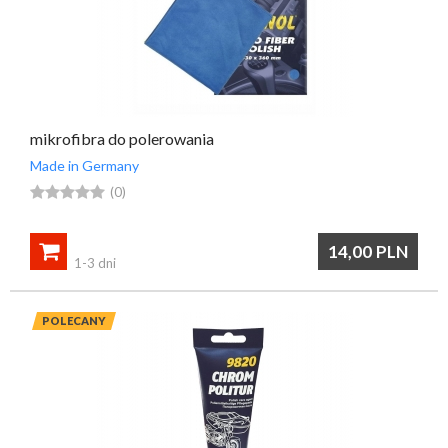
mikrofibra do polerowania
Made in Germany





(0)

14,00
PLN
1-3 dni
POLECANY