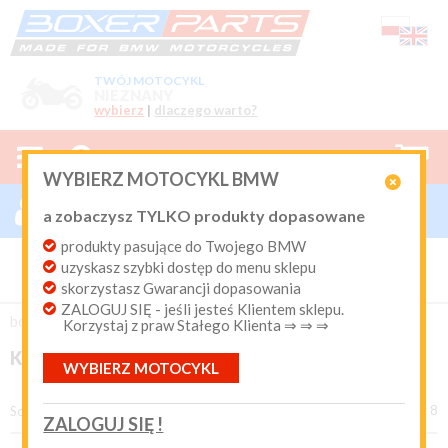
TWÓJ MOTOCYKL
NIEZNANY
wybierz
|
dlaczego warto?



0
WYBIERZ MOTOCYKL BMW

ZALOGUJ SIĘ

a zobaczysz TYLKO produkty dopasowane
Nowy klient
produkty pasujące do Twojego BMW
Produkty dopasowane do Twojego motocykla
uzyskasz szybki dostęp do menu sklepu
BMW. Program Rabatowy po pierwszych zakupach. Od 20
lat on-line kurier Inpost i Paczkomat od 9.90 zł
skorzystasz Gwarancji dopasowania
ZALOGUJ SIĘ - jeśli jesteś Klientem sklepu.
Login:
boxer-parts
/
EKSPLOATACJA
/
Kosmetyki motocyklowe
Korzystaj z praw Stałego Klienta ⇒ ⇒ ⇒
KOSMETYKI MOTOCYKLOWE
WYBIERZ MOTOCYKL
Hasło:
produkty 1 - 8 z 8
Sortuj według
ZALOGUJ SIĘ !