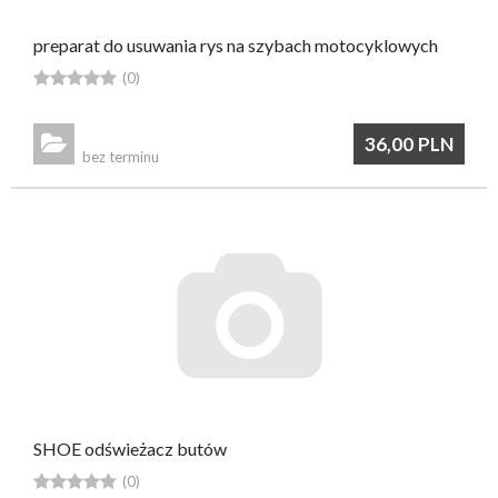
preparat do usuwania rys na szybach motocyklowych





(0)

36,00
PLN
bez terminu
SHOE odświeżacz butów





(0)