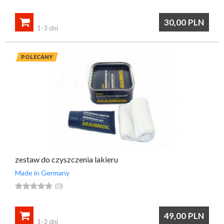

30,00
PLN
1-3 dni
POLECANY
zestaw do czyszczenia lakieru
Made in Germany





(0)

49,00
PLN
1-3 dni