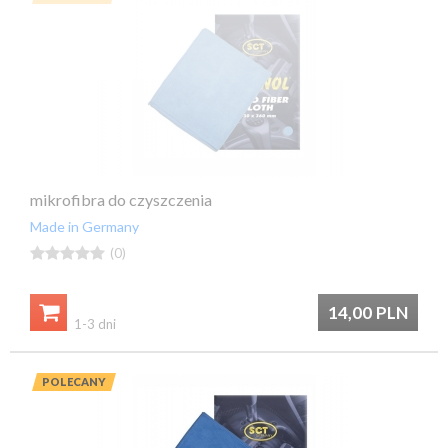
mikrofibra do czyszczenia
Made in Germany





(0)

14,00
PLN
1-3 dni
POLECANY