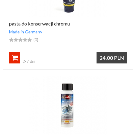
pasta do konserwacji chromu
Made in Germany





(0)

24,00
PLN
2-7 dni