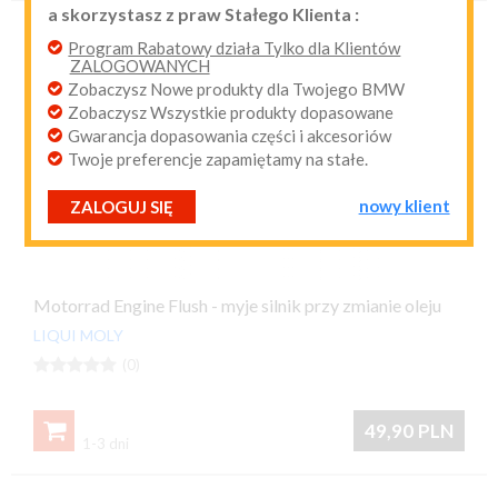
a skorzystasz z praw Stałego Klienta :
przypomnij mi hasło
nowy klient
Program Rabatowy działa Tylko dla Klientów
ZALOGOWANYCH
Zobaczysz Nowe produkty dla Twojego BMW
Zobaczysz Wszystkie produkty dopasowane
Gwarancja dopasowania części i akcesoriów
Twoje preferencje zapamiętamy na stałe.
nowy klient
ZALOGUJ SIĘ
Motorrad Engine Flush - myje silnik przy zmianie oleju
LIQUI MOLY





(0)

49,90
PLN
1-3 dni