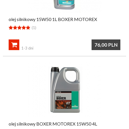
olej silnikowy 15W50 1L BOXER MOTOREX





(1)

76,00
PLN
1-3 dni
olej silnikowy BOXER MOTOREX 15W50 4L