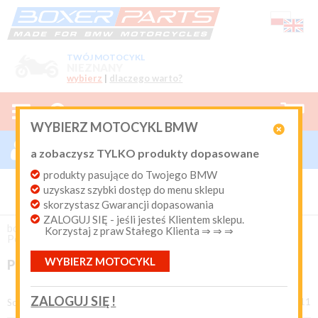
TWÓJ MOTOCYKL
NIEZNANY
wybierz
|
dlaczego warto?



0
WYBIERZ MOTOCYKL BMW

ZALOGUJ SIĘ

a zobaczysz TYLKO produkty dopasowane
Nowy klient
produkty pasujące do Twojego BMW
Produkty dopasowane do Twojego motocykla
uzyskasz szybki dostęp do menu sklepu
BMW. Program Rabatowy po pierwszych zakupach. Od 20
lat on-line kurier Inpost i Paczkomat od 9.90 zł
skorzystasz Gwarancji dopasowania
ZALOGUJ SIĘ - jeśli jesteś Klientem sklepu.
Login:
boxer-parts
/
EKSPLOATACJA
/
Oleje Silnikowe
/
Korzystaj z praw Stałego Klienta ⇒ ⇒ ⇒
Półsyntetyczne
WYBIERZ MOTOCYKL
PÓŁSYNTETYCZNE
Hasło:
ZALOGUJ SIĘ !
produkty 1 - 11 z 11
Sortuj według