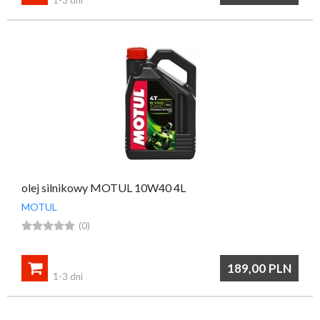
olej silnikowy MOTUL 10W40 4L
MOTUL





(0)

189,00
PLN
1-3 dni