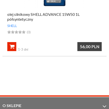
olej silnikowy SHELL ADVANCE 15W50 1L
półsyntetyczny
SHELL





(0)

56,00
PLN
1-3 dni
O SKLEPIE
