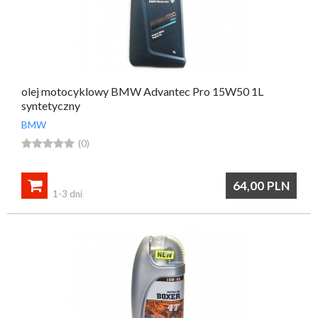
olej motocyklowy BMW Advantec Pro 15W50 1L
syntetyczny
BMW





(0)

64,00
PLN
1-3 dni