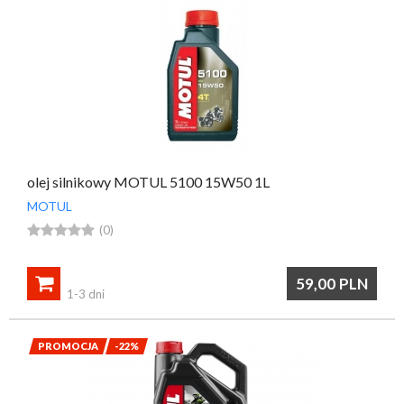
olej silnikowy MOTUL 5100 15W50 1L
MOTUL





(0)

59,00
PLN
1-3 dni
PROMOCJA
-22%