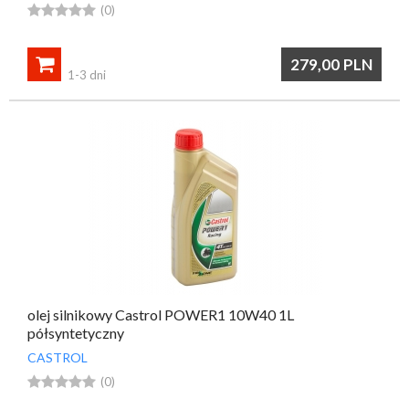





(0)

279,00
PLN
1-3 dni
olej silnikowy Castrol POWER1 10W40 1L
półsyntetyczny
CASTROL





(0)