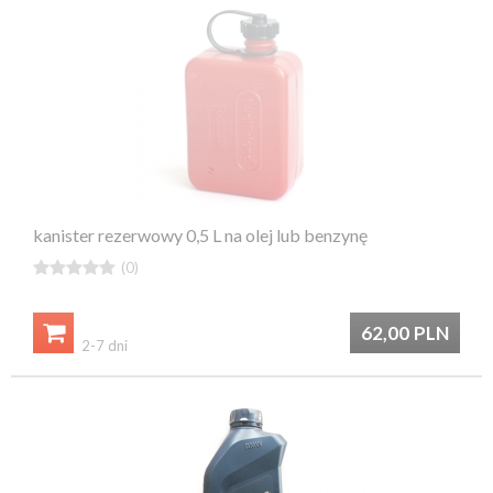
kanister rezerwowy 0,5 L na olej lub benzynę





(0)

62,00
PLN
2-7 dni