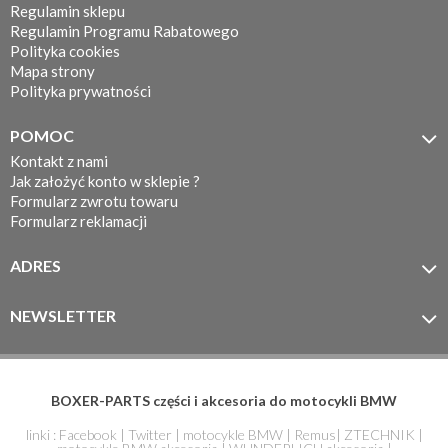
Regulamin sklepu
Regulamin Programu Rabatowego
Polityka cookies
Mapa strony
Polityka prywatności
POMOC

Kontakt z nami
Jak założyć konto w sklepie ?
Formularz zwrotu towaru
Formularz reklamacji
ADRES

MOTOTEC
ul. Koronkarska 7/11
NEWSLETTER

61-005 Poznań
Zapisz się do newslettera
BOXER-PARTS części i akcesoria do motocykli BMW
linki :
Facebook
|
Twitter
|
motocykle BMW
|
Remus
|
ZTECHNIK
|