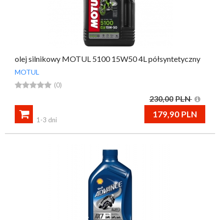
olej silnikowy MOTUL 5100 15W50 4L półsyntetyczny
MOTUL





(0)
230,00
PLN

179,90
PLN
1-3 dni