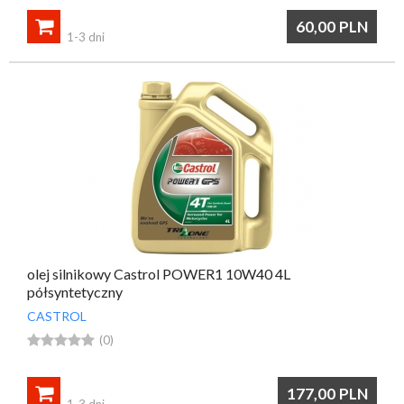

60,00
PLN
1-3 dni
olej silnikowy Castrol POWER1 10W40 4L
półsyntetyczny
CASTROL





(0)

177,00
PLN
1-3 dni