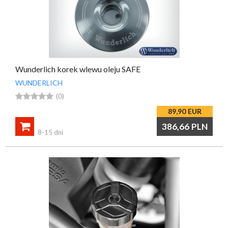
Wunderlich korek wlewu oleju SAFE
WUNDERLICH





(0)
89,90
EUR

386,66
PLN
8-15 dni