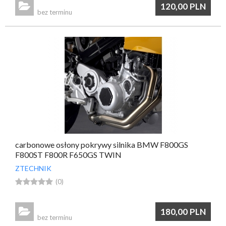

120,00
PLN
bez terminu
carbonowe osłony pokrywy silnika BMW F800GS
F800ST F800R F650GS TWIN
ZTECHNIK





(0)

180,00
PLN
bez terminu