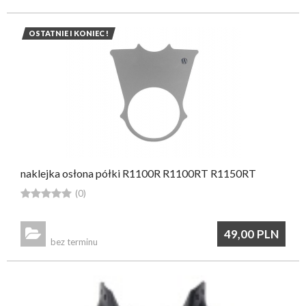
OSTATNIE I KONIEC !
naklejka osłona półki R1100R R1100RT R1150RT





(0)

49,00
PLN
bez terminu