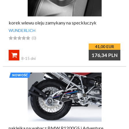
korek wlewu oleju zamykany na speckluczyk
WUNDERLICH





(0)
41,00
EUR

176,34
PLN
8-15 dni
NOWOŚĆ
naklejka na wahacz BMW R1200GS i Adventure