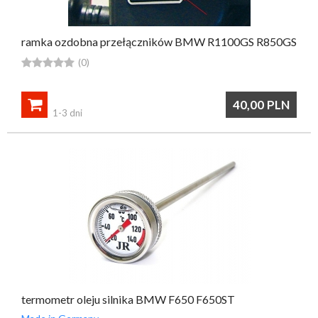
ramka ozdobna przełączników BMW R1100GS R850GS





(0)

40,00
PLN
1-3 dni
termometr oleju silnika BMW F650 F650ST