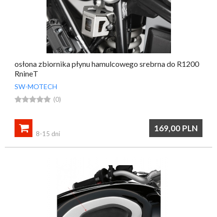
osłona zbiornika płynu hamulcowego srebrna do R1200
RnineT
SW-MOTECH





(0)

169,00
PLN
8-15 dni