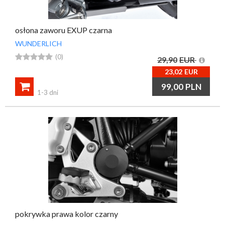
osłona zaworu EXUP czarna
WUNDERLICH





(0)
29,90
EUR
23,02
EUR

99,00
PLN
1-3 dni
pokrywka prawa kolor czarny