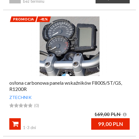
bez terminu
PROMOCJA
-41%
osłona carbonowa panela wskaźników F800S/ST/GS,
R1200R
ZTECHNIK





(0)
169,00
PLN

99,00
PLN
1-3 dni