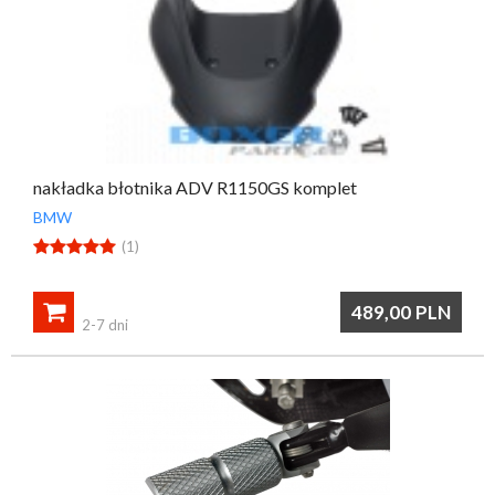
nakładka błotnika ADV R1150GS komplet
BMW





(1)

489,00
PLN
2-7 dni