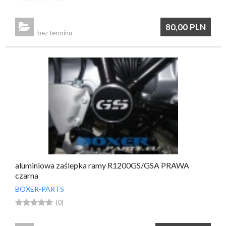

80,00
PLN
bez terminu
aluminiowa zaślepka ramy R1200GS/GSA PRAWA
czarna
BOXER-PARTS





(0)