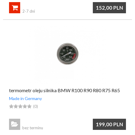

152,00
PLN
2-7 dni
termometr oleju silnika BMW R100 R90 R80 R75 R65
Made in Germany





(0)

199,00
PLN
bez terminu