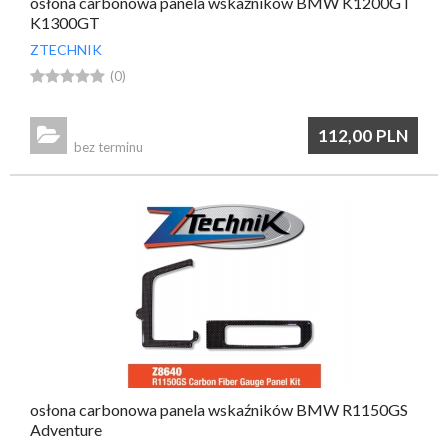
osłona carbonowa panela wskaźników BMW K1200GT
K1300GT
ZTECHNIK





(0)

112,00
PLN
bez terminu
osłona carbonowa panela wskaźników BMW R1150GS
Adventure