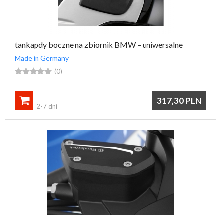
tankapdy boczne na zbiornik BMW – uniwersalne
Made in Germany





(0)

317,30
PLN
2-7 dni