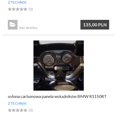
ZTECHNIK





(0)

135,00
PLN
bez terminu
osłona carbonowa panela wskaźników BMW R1150RT
ZTECHNIK





(0)