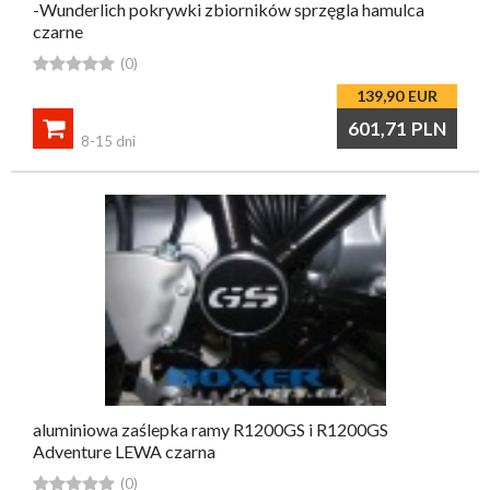
-Wunderlich pokrywki zbiorników sprzęgla hamulca
czarne





(0)
139,90
EUR

601,71
PLN
8-15 dni
aluminiowa zaślepka ramy R1200GS i R1200GS
Adventure LEWA czarna





(0)