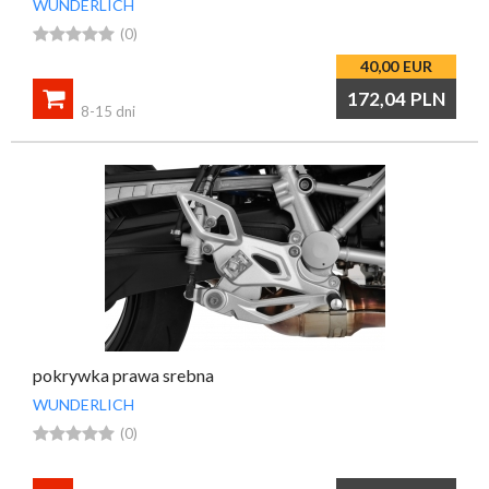
WUNDERLICH





(0)
40,00
EUR

172,04
PLN
8-15 dni
pokrywka prawa srebna
WUNDERLICH





(0)