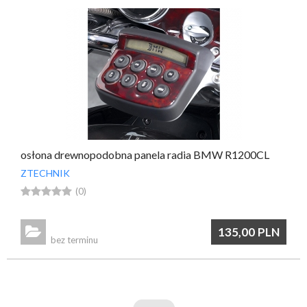
osłona drewnopodobna panela radia BMW R1200CL
ZTECHNIK





(0)

135,00
PLN
bez terminu