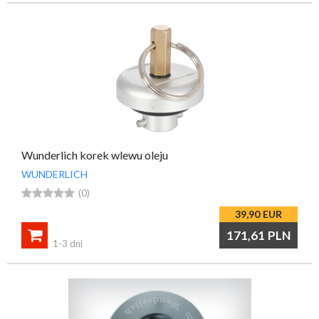
Wunderlich korek wlewu oleju
WUNDERLICH





(0)
39,90
EUR

171,61
PLN
1-3 dni