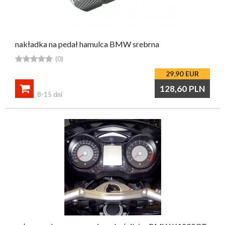
nakładka na pedał hamulca BMW srebrna





(0)
29,90
EUR

128,60
PLN
8-15 dni