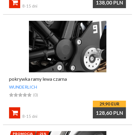

138,00
PLN
8-15 dni
pokrywka ramy lewa czarna
WUNDERLICH





(0)
29,90
EUR

128,60
PLN
8-15 dni
PROMOCJA
-21%