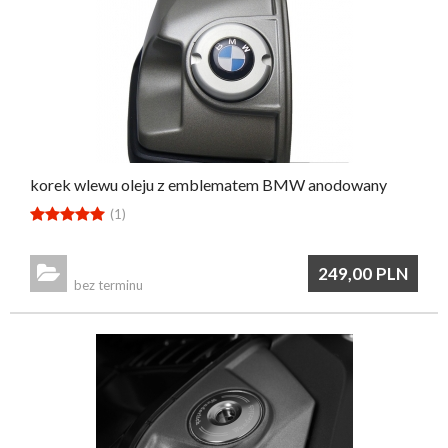
korek wlewu oleju z emblematem BMW anodowany





(1)

249,00
PLN
bez terminu