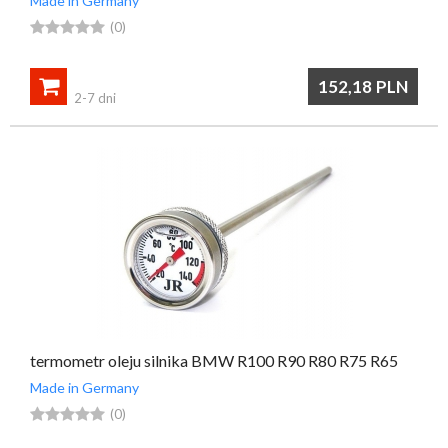
Made in Germany





(0)

152,18
PLN
2-7 dni
termometr oleju silnika BMW R100 R90 R80 R75 R65
Made in Germany





(0)