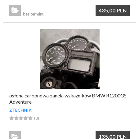

435,00
PLN
bez terminu
osłona carbonowa panela wskaźników BMW R1200GS
Adventure
ZTECHNIK





(0)

135,00
PLN