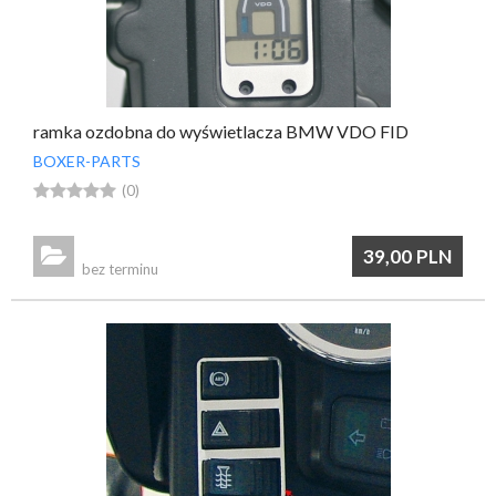
ramka ozdobna do wyświetlacza BMW VDO FID
BOXER-PARTS





(0)

39,00
PLN
bez terminu