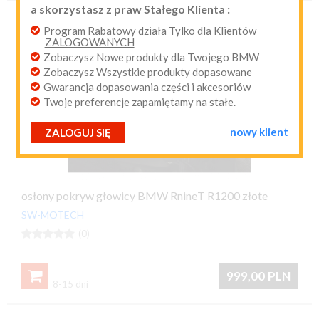
a skorzystasz z praw Stałego Klienta :
przypomnij mi hasło
nowy klient
Program Rabatowy działa Tylko dla Klientów
ZALOGOWANYCH
Zobaczysz Nowe produkty dla Twojego BMW
Zobaczysz Wszystkie produkty dopasowane
Gwarancja dopasowania części i akcesoriów
Twoje preferencje zapamiętamy na stałe.
nowy klient
ZALOGUJ SIĘ
osłony pokryw głowicy BMW RnineT R1200 złote
SW-MOTECH





(0)

999,00
PLN
8-15 dni