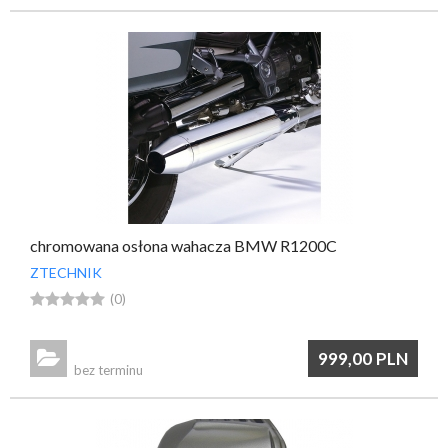
chromowana osłona wahacza BMW R1200C
ZTECHNIK





(0)

999,00
PLN
bez terminu