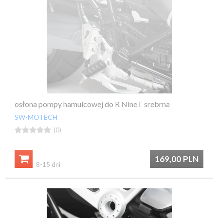
osłona pompy hamulcowej do R NineT srebrna
SW-MOTECH





(0)

169,00
PLN
8-15 dni