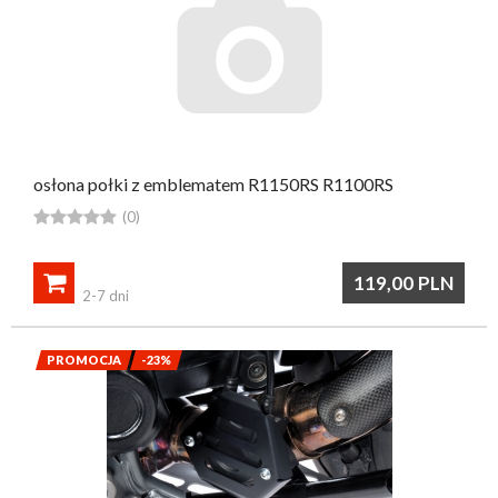
osłona połki z emblematem R1150RS R1100RS





(0)

119,00
PLN
2-7 dni
PROMOCJA
-23%