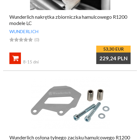
Wunderlich nakrętka zbiorniczka hamulcowego R1200
modele LC
WUNDERLICH





(0)
53,30
EUR

229,24
PLN
8-15 dni
Wunderlich osłona tylnego zacisku hamulcowego R1200