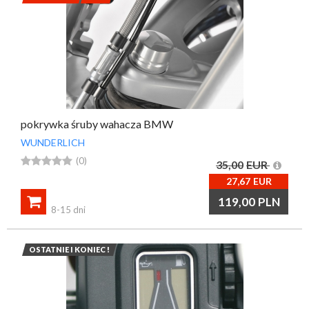
pokrywka śruby wahacza BMW
WUNDERLICH





(0)
35,00
EUR
27,67
EUR

119,00
PLN
8-15 dni
OSTATNIE I KONIEC !