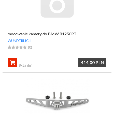
mocowanie kamery do BMW R1250RT
WUNDERLICH





(0)

414,00
PLN
8-15 dni