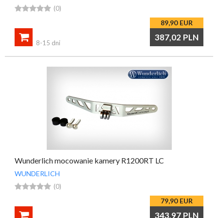





(0)
89,90
EUR

387,02
PLN
8-15 dni
Wunderlich mocowanie kamery R1200RT LC
WUNDERLICH





(0)
79,90
EUR

343,97
PLN