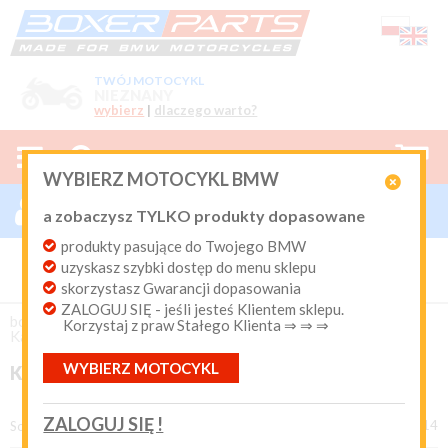
TWÓJ MOTOCYKL
NIEZNANY
wybierz
|
dlaczego warto?



0
WYBIERZ MOTOCYKL BMW

ZALOGUJ SIĘ

a zobaczysz TYLKO produkty dopasowane
Nowy klient
produkty pasujące do Twojego BMW
Produkty dopasowane do Twojego motocykla
uzyskasz szybki dostęp do menu sklepu
BMW. Program Rabatowy po pierwszych zakupach. Od 20
lat on-line kurier Inpost i Paczkomat od 9.90 zł
skorzystasz Gwarancji dopasowania
ZALOGUJ SIĘ - jeśli jesteś Klientem sklepu.
Login:
boxer-parts
/
UCHWYTY GPS KAMERY
/
Korzystaj z praw Stałego Klienta ⇒ ⇒ ⇒
Kamery i mocowania
WYBIERZ MOTOCYKL
KAMERY I MOCOWANIA
Hasło:
ZALOGUJ SIĘ !
produkty 1 - 14 z 14
Sortuj według