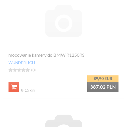
mocowanie kamery do BMW R1250RS
WUNDERLICH





(0)
89,90
EUR

387,02
PLN
8-15 dni