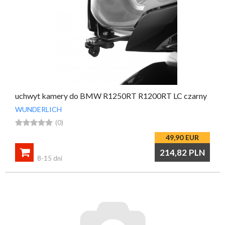
uchwyt kamery do BMW R1250RT R1200RT LC czarny
WUNDERLICH





(0)
49,90
EUR

214,82
PLN
8-15 dni