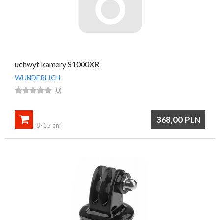
uchwyt kamery S1000XR
WUNDERLICH





(0)

368,00
PLN
8-15 dni