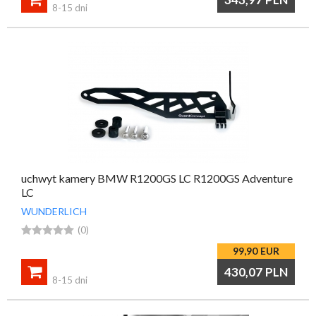
8-15 dni
uchwyt kamery BMW R1200GS LC R1200GS Adventure
LC
WUNDERLICH





(0)
99,90
EUR

430,07
PLN
8-15 dni