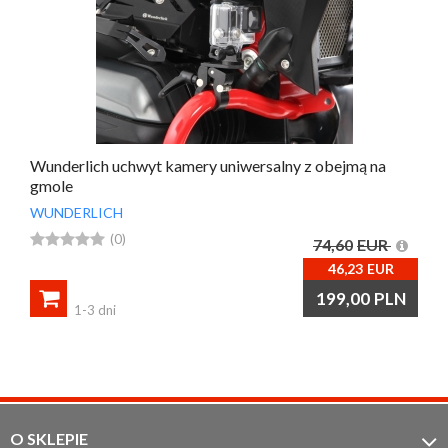
Wunderlich uchwyt kamery uniwersalny z obejmą na
gmole
WUNDERLICH





(0)
74,60
EUR
46,23
EUR

199,00
PLN
1-3 dni
O SKLEPIE
