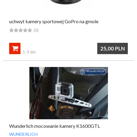
uchwyt kamery sportowej GoPro na gmole





(0)

25,00
PLN
1-3 dni
Wunderlich mocowanie kamery K1600GTL
WUNDERLICH