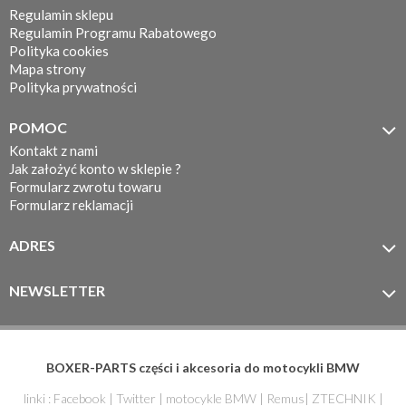
Regulamin sklepu
Regulamin Programu Rabatowego
Polityka cookies
Mapa strony
Polityka prywatności
POMOC

Kontakt z nami
Jak założyć konto w sklepie ?
Formularz zwrotu towaru
Formularz reklamacji
ADRES

MOTOTEC
ul. Koronkarska 7/11
NEWSLETTER

61-005 Poznań
Zapisz się do newslettera
BOXER-PARTS części i akcesoria do motocykli BMW
linki :
Facebook
|
Twitter
|
motocykle BMW
|
Remus
|
ZTECHNIK
|