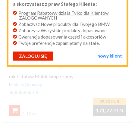
a skorzystasz z praw Stałego Klienta :
przypomnij mi hasło
nowy klient
Program Rabatowy działa Tylko dla Klientów
ZALOGOWANYCH
Zobaczysz Nowe produkty dla Twojego BMW
Zobaczysz Wszystkie produkty dopasowane
Gwarancja dopasowania części i akcesoriów
Twoje preferencje zapamiętamy na stałe.
nowy klient
ZALOGUJ SIĘ
mini-statyw Multiclamp czarny
Made in Germany





(0)
39,90
EUR

171,77
PLN
8-15 dni