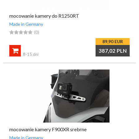
mocowanie kamery do R1250RT
Made in Germany





(0)
89,90
EUR

387,02
PLN
8-15 dni
mocowanie kamery F900XR srebrne
Made in Germany