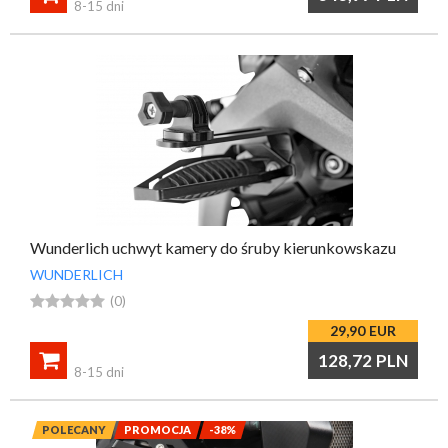
8-15 dni
Wunderlich uchwyt kamery do śruby kierunkowskazu
WUNDERLICH





(0)
29,90
EUR

128,72
PLN
8-15 dni
POLECANY
PROMOCJA
-38%