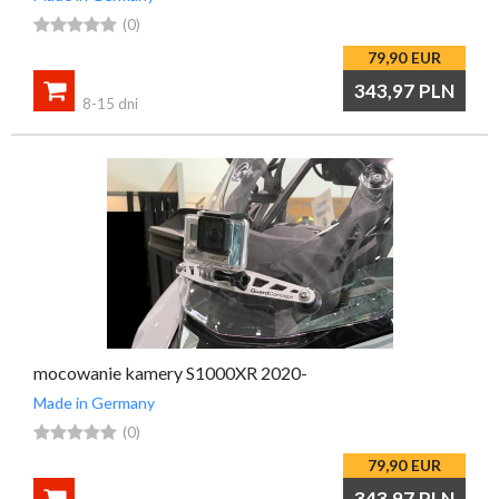





(0)
79,90
EUR

343,97
PLN
8-15 dni
mocowanie kamery S1000XR 2020-
Made in Germany





(0)
79,90
EUR

343,97
PLN