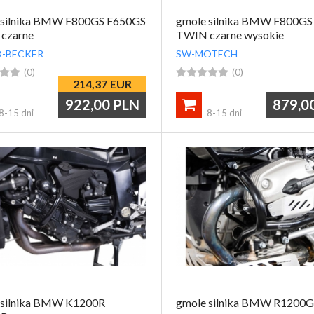
 silnika BMW F800GS F650GS
gmole silnika BMW F800GS
czarne
TWIN czarne wysokie
-BECKER
SW-MOTECH


(0)





(0)
214,37
EUR
922,00
PLN
879,0

8-15 dni
8-15 dni
 silnika BMW K1200R
gmole silnika BMW R1200G