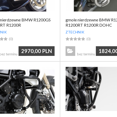
 nierdzewne BMW R1200GS
gmole nierdzewne BMW R1
RT R1200R
R1200RT R1200R DOHC
NIK
ZTECHNIK


(0)





(0)
2970,00
PLN
1824,0

bez terminu
bez terminu