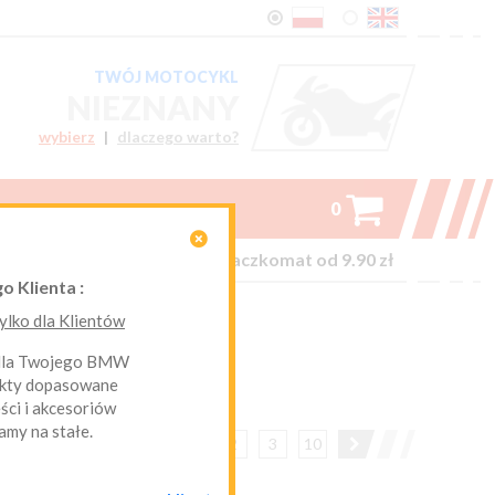
TWÓJ MOTOCYKL
NIEZNANY
wybierz
|
dlaczego warto?

0

on-line kurier Inpost i Paczkomat od 9.90 zł
o Klienta :
lko dla Klientów
 dla Twojego BMW
ukty dopasowane
ci i akcesoriów
amy na stałe.
1
2
3
10
 z 458
