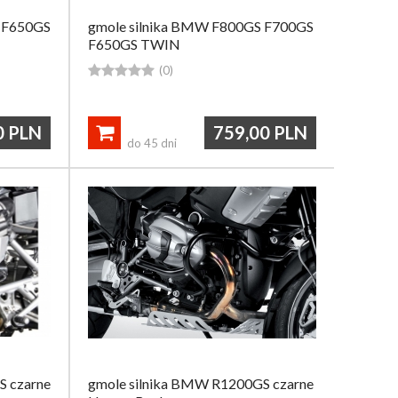
 F650GS
gmole silnika BMW F800GS F700GS
F650GS TWIN





(0)
0
PLN
759,00
PLN

do 45 dni
S czarne
gmole silnika BMW R1200GS czarne