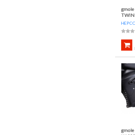
gmole
TWIN 
HEPCO




gmole