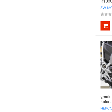
K1300
SW-M




gmole
kolor 
HEPCO