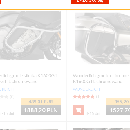
ZALOGUJ SIĘ
przypomnij mi hasło
nowy klient
lich gmole silnika K1600GT
Wunderlich gmole ochronne
GT-L chromowane
K1600GTL chromowane
ERLICH
WUNDERLICH


(0)





(1)
439,01
EUR
355,20
1888,20
PLN
1527,7

8-15 dni
8-15 dni