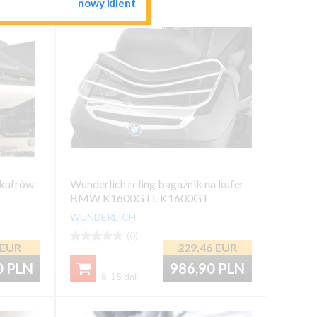
nowy klient
 kufrów
Wunderlich reling bagażnik na kufer
BMW K1600GTL K1600GT
chromowany
WUNDERLICH





(0)
EUR
229,46
EUR
0
PLN
986,90
PLN

8-15 dni