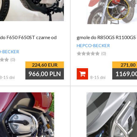
 do F650 F650ST czarne od
gmole do R850GS R1100GS 
HEPCO-BECKER
-BECKER





(0)


(0)
224,60
EUR
271,80
966,00
PLN
1169,0

8-15 dni
8-15 dni