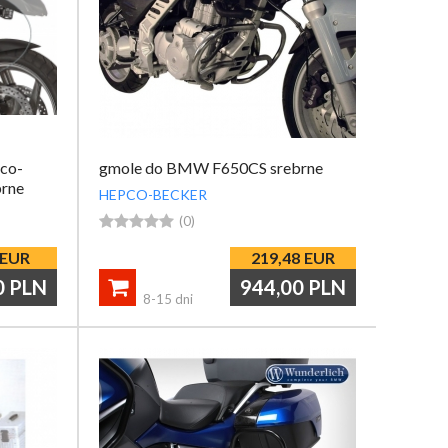
pco-
gmole do BMW F650CS srebrne
rne
HEPCO-BECKER





(0)
EUR
219,48
EUR
0
PLN
944,00
PLN

8-15 dni