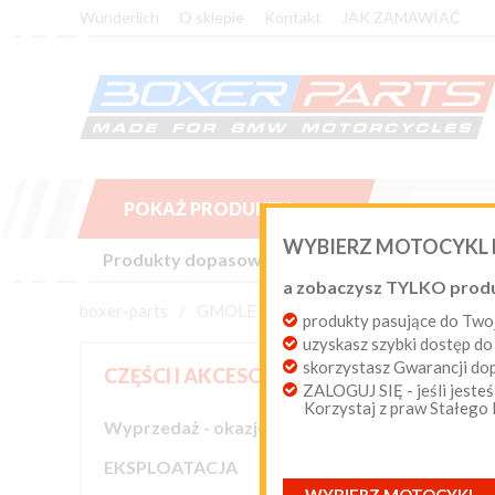
Wunderlich
O sklepie
Kontakt
JAK ZAMAWIAĆ
POKAŻ PRODUKTY

WYBIERZ MOTOCYKL
Produkty dopasowane do Twojego motocykla BM
a zobaczysz TYLKO prod
boxer-parts
/
GMOLE i PROTEKTORY
produkty pasujące do T
uzyskasz szybki dostęp do
skorzystasz Gwarancji d
GMO
CZĘŚCI I AKCESORIA
ZALOGUJ SIĘ - jeśli jesteś
Korzystaj z praw Stałego
Wyprzedaż - okazje cenowe
Sortuj wed

EKSPLOATACJA