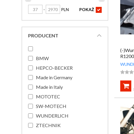
-
PLN
POKAŻ

PRODUCENT
(-)Wun
R1200
BMW
WUND
HEPCO-BECKER



Made in Germany

Made in Italy
MOTOTEC
SW-MOTECH
WUNDERLICH
ZTECHNIK