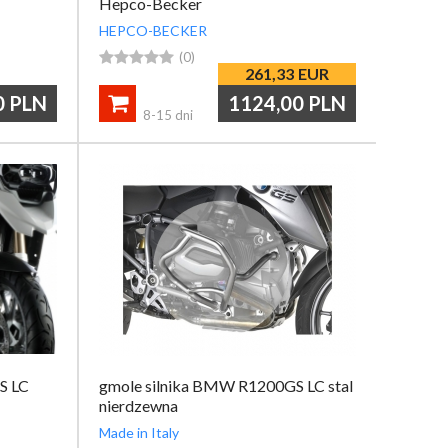
Hepco-Becker
HEPCO-BECKER





(0)
261,33
EUR
0
PLN
1124,00
PLN

8-15 dni
S LC
gmole silnika BMW R1200GS LC stal
nierdzewna
Made in Italy