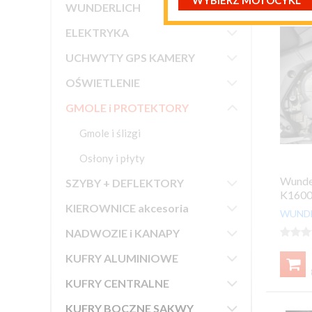
WYBIERZ MOTOCYKL

WUNDERLICH

ELEKTRYKA

UCHWYTY GPS KAMERY

OŚWIETLENIE

GMOLE i PROTEKTORY
Gmole i ślizgi
Osłony i płyty

Wunder
SZYBY + DEFLEKTORY
K1600

KIEROWNICE akcesoria
WUND

NADWOZIE i KANAPY




KUFRY ALUMINIOWE


KUFRY CENTRALNE

KUFRY BOCZNE SAKWY