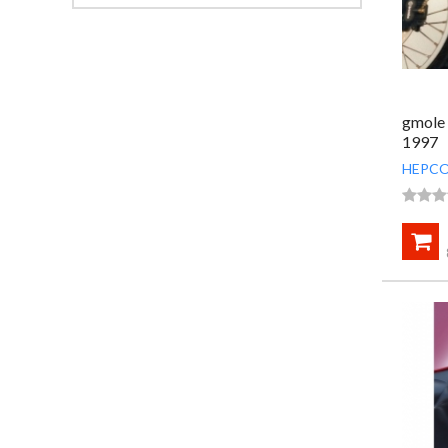
gmole
1997
HEPCO



