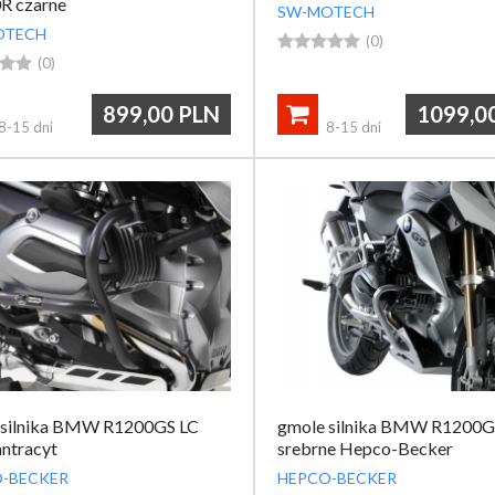
R czarne
SW-MOTECH
OTECH





(0)


(0)
899,00
PLN
1099,0

8-15 dni
8-15 dni
 silnika BMW R1200GS LC
gmole silnika BMW R1200G
antracyt
srebrne Hepco-Becker
-BECKER
HEPCO-BECKER