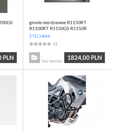
200GS
gmole nierdzewne R1150RT
R1100RT R1150GS R1150R
R1150RS R1100RS
ZTECHNIK





(0)
0
PLN
1824,00
PLN

bez terminu