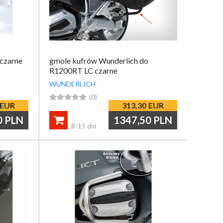
czarne
gmole kufrów Wunderlich do
R1200RT LC czarne
WUNDERLICH





(0)
EUR
313,30
EUR
0
PLN
1347,50
PLN

8-15 dni