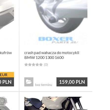
 kufrów
crash pad wahacza do motocykli
BMW 1200 1300 1600





(0)
EUR
0
PLN
159,00
PLN

bez terminu