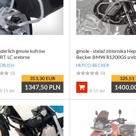
derlich gmole kufrów
gmole - stelaż zbiornika He
RT LC srebrne
Becker BMW R1200GS sreb
ERLICH
HEPCO-BECKER


(0)





(0)
313,30
EUR
325,51
1347,50
PLN
1400,0

8-15 dni
8-15 dni