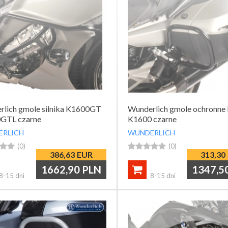
lich gmole silnika K1600GT
Wunderlich gmole ochronne
GTL czarne
K1600 czarne
ERLICH
WUNDERLICH


(0)





(0)
386,63
EUR
313,30
1662,90
PLN
1347,5

8-15 dni
8-15 dni