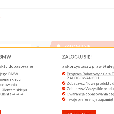

ZALOGUJ SIĘ
Nowy klient
 BMW
ZALOGUJ SIĘ !
W. Program Rabatowy po pierwszych zakupach. Od 20 lat 
ukty dopasowane
a skorzystasz z praw Stałeg
wojego BMW
Program Rabatowy działa Ty
Login:
ZALOGOWANYCH
 menu sklepu
Zobaczysz Nowe produkty
opasowania
LE I PROTEKTORY
Zobaczysz Wszystkie prod
 Klientem sklepu.
Hasło:
 Klienta ⇒ ⇒ ⇒
Gwarancja dopasowania częś
Twoje preferencje zapamięt
ług
Wyników na stronie
produkty 1 - 48