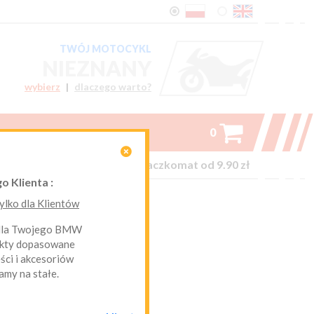
TWÓJ MOTOCYKL
NIEZNANY
wybierz
|
dlaczego warto?

0

on-line kurier Inpost i Paczkomat od 9.90 zł
o Klienta :
lko dla Klientów
 dla Twojego BMW
ukty dopasowane
ci i akcesoriów
amy na stałe.
 1