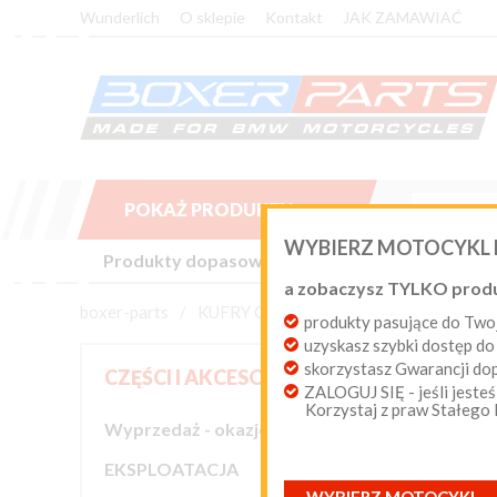
Wunderlich
O sklepie
Kontakt
JAK ZAMAWIAĆ
POKAŻ PRODUKTY

WYBIERZ MOTOCYKL
Produkty dopasowane do Twojego motocykla BM
a zobaczysz TYLKO prod
boxer-parts
/
KUFRY CENTRALNE
/
Kappa K49N
produkty pasujące do T
uzyskasz szybki dostęp do
skorzystasz Gwarancji d
KAP
CZĘŚCI I AKCESORIA
ZALOGUJ SIĘ - jeśli jesteś
Korzystaj z praw Stałego
Wyprzedaż - okazje cenowe
Sortuj wed

EKSPLOATACJA