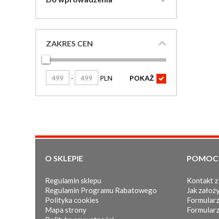
ZAKRES CEN
-
PLN
POKAŻ

O SKLEPIE
POMOC
Regulamin sklepu
Kontakt z
Regulamin Programu Rabatowego
Jak założy
Polityka cookies
Formularz
Mapa strony
Formularz