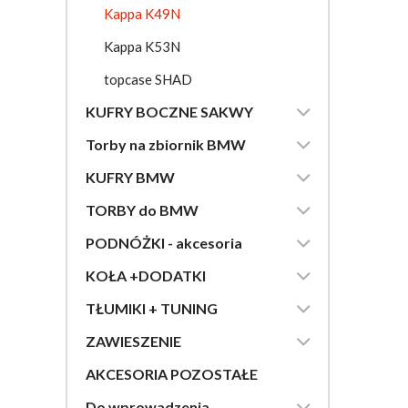
Kappa K49N
Kappa K53N
topcase SHAD

KUFRY BOCZNE SAKWY

Torby na zbiornik BMW

KUFRY BMW

TORBY do BMW

PODNÓŻKI - akcesoria

KOŁA +DODATKI

TŁUMIKI + TUNING

ZAWIESZENIE
AKCESORIA POZOSTAŁE

Do wprowadzenia