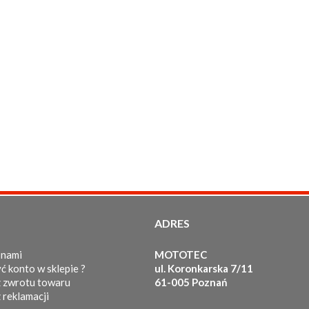
ADRES
 nami
MOTOTEC
ć konto w sklepie ?
ul. Koronkarska 7/11
 zwrotu towaru
61-005 Poznań
 reklamacji