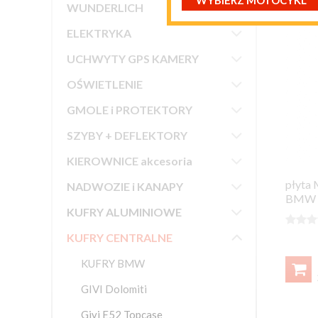
WYBIERZ MOTOCYKL

WUNDERLICH

ELEKTRYKA

UCHWYTY GPS KAMERY

OŚWIETLENIE

GMOLE i PROTEKTORY

SZYBY + DEFLEKTORY

KIEROWNICE akcesoria

płyta
NADWOZIE i KANAPY
BMW R

KUFRY ALUMINIOWE




KUFRY CENTRALNE
KUFRY BMW

GIVI Dolomiti
Givi E52 Topcase