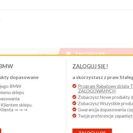

ZALOGUJ SIĘ
Nowy klient
 BMW
ZALOGUJ SIĘ !
W. Program Rabatowy po pierwszych zakupach. Od 20 lat 
ukty dopasowane
a skorzystasz z praw Stałeg
wojego BMW
Program Rabatowy działa Ty
Login:
ZALOGOWANYCH
 menu sklepu
Zobaczysz Nowe produkty
opasowania
PA K49N
Zobaczysz Wszystkie prod
 Klientem sklepu.
Hasło:
 Klienta ⇒ ⇒ ⇒
Gwarancja dopasowania częś
Twoje preferencje zapamięt
ług
Wyników na stronie
produkty 1 - 1 z