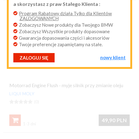
a skorzystasz z praw Stałego Klienta :
przypomnij mi hasło
nowy klient
Program Rabatowy działa Tylko dla Klientów
ZALOGOWANYCH
Zobaczysz Nowe produkty dla Twojego BMW
Zobaczysz Wszystkie produkty dopasowane
Gwarancja dopasowania części i akcesoriów
Twoje preferencje zapamiętamy na stałe.
nowy klient
ZALOGUJ SIĘ
Motorrad Engine Flush - myje silnik przy zmianie oleju
LIQUI MOLY





(0)

49,90
PLN
1-3 dni