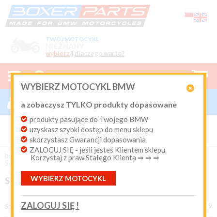
TWÓJ MOTOCYKL
NIEZNANY
wybierz
|
dlaczego warto?



0
WYBIERZ MOTOCYKL BMW

ZALOGUJ SIĘ

a zobaczysz TYLKO produkty dopasowane
Nowy klient
produkty pasujące do Twojego BMW
Produkty dopasowane do Twojego motocykla
uzyskasz szybki dostęp do menu sklepu
BMW. Program Rabatowy po pierwszych zakupach. Od 20
lat on-line kurier Inpost i Paczkomat od 9.90 zł
skorzystasz Gwarancji dopasowania
ZALOGUJ SIĘ - jeśli jesteś Klientem sklepu.
Login:
boxer-parts
/
EKSPLOATACJA
/
Oleje Silnikowe
/
Korzystaj z praw Stałego Klienta ⇒ ⇒ ⇒
Syntetyczne
WYBIERZ MOTOCYKL
SYNTETYCZNE
Hasło:
ZALOGUJ SIĘ !
produkty 1 - 9 z 9
Sortuj według