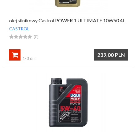
olej silnikowy Castrol POWER 1 ULTIMATE 10W50 4L
CASTROL





(0)

239,00
PLN
1-3 dni