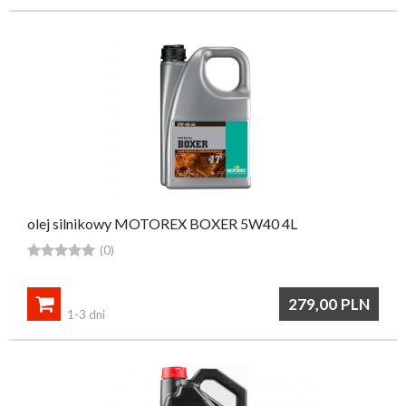
olej silnikowy MOTOREX BOXER 5W40 4L





(0)

279,00
PLN
1-3 dni