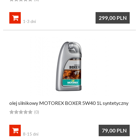

299,00
PLN
1-3 dni
olej silnikowy MOTOREX BOXER 5W40 1L syntetyczny





(0)

79,00
PLN
8-15 dni