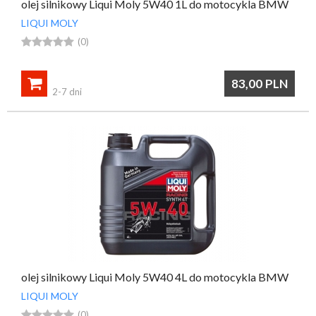
olej silnikowy Liqui Moly 5W40 1L do motocykla BMW
LIQUI MOLY





(0)

83,00
PLN
2-7 dni
olej silnikowy Liqui Moly 5W40 4L do motocykla BMW
LIQUI MOLY





(0)