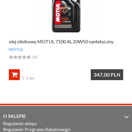
olej silnikowy MOTUL 7100 4L 20W50 syntetyczny
MOTUL





(0)

347,00
PLN
1-3 dni
O SKLEPIE

Regulamin sklepu
Regulamin Programu Rabatowego