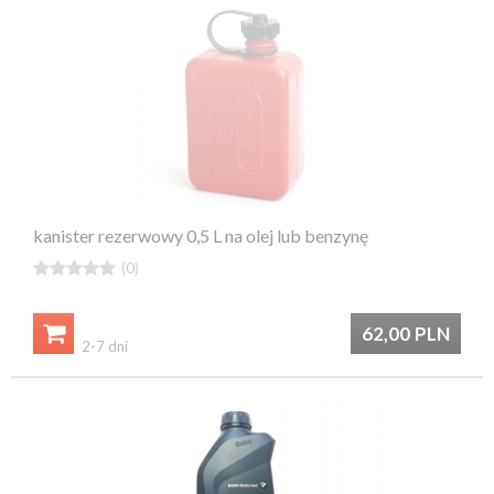
kanister rezerwowy 0,5 L na olej lub benzynę





(0)

62,00
PLN
2-7 dni