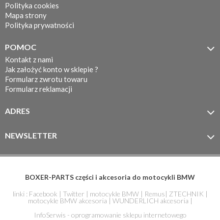
Polityka cookies
Mapa strony
Polityka prywatności
POMOC

Kontakt z nami
Jak założyć konto w sklepie ?
Formularz zwrotu towaru
Formularz reklamacji
ADRES

MOTOTEC
ul. Koronkarska 7/11
NEWSLETTER

61-005 Poznań
Zapisz się do newslettera
BOXER-PARTS części i akcesoria do motocykli BMW
linki :
Facebook
|
Twitter
|
motocykle BMW
|
Remus
|
ZTECHNIK
|
motocykle BMW akcesoria
|
WUNDERLICH akcesoria
|
InfoSerwis - oprogramowanie sklepu internetowego