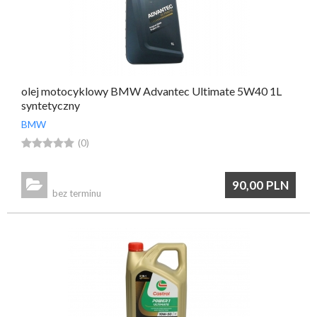
olej motocyklowy BMW Advantec Ultimate 5W40 1L
syntetyczny
BMW





(0)

90,00
PLN
bez terminu