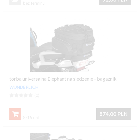
bez terminu
torba universalna Elephant na siedzenie - bagażnik
WUNDERLICH





(0)

874,00
PLN
8-15 dni