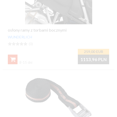
osłony ramy z torbami bocznymi
WUNDERLICH





(0)
259,00
EUR

1113,96
PLN
8-15 dni