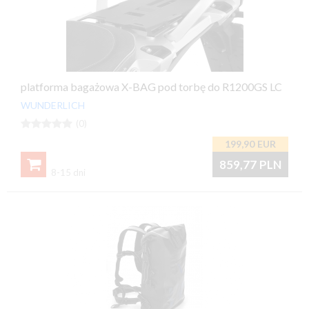
platforma bagażowa X-BAG pod torbę do R1200GS LC
WUNDERLICH





(0)
199,90
EUR

859,77
PLN
8-15 dni