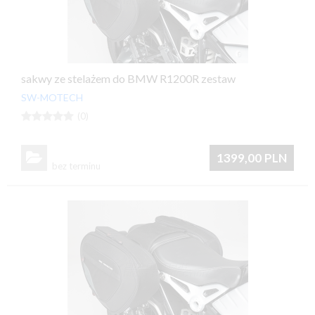
sakwy ze stelażem do BMW R1200R zestaw
SW-MOTECH





(0)

1399,00
PLN
bez terminu