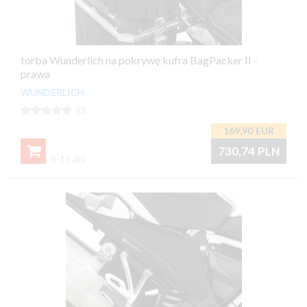
torba Wunderlich na pokrywę kufra BagPacker II -
prawa
WUNDERLICH





(0)
169,90
EUR

730,74
PLN
8-15 dni