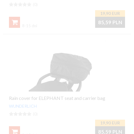





(0)
19,90
EUR

85,59
PLN
8-15 dni
Rain cover for ELEPHANT seat and carrier bag
WUNDERLICH





(0)
19,90
EUR

85,59
PLN