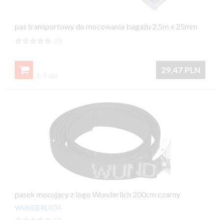
pas transportowy do mocowania bagażu 2,5m x 25mm





(0)

29,47
PLN
1-3 dni
pasek mocujący z logo Wunderlich 200cm czarny
WUNDERLICH