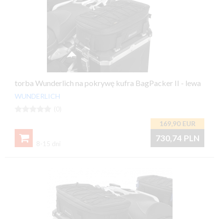
torba Wunderlich na pokrywę kufra BagPacker II - lewa
WUNDERLICH





(0)
169,90
EUR

730,74
PLN
8-15 dni