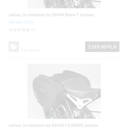
sakwy ze stelażem do BMW RnineT zestaw
SW-MOTECH





(0)

1599,00
PLN
bez terminu
sakwy ze stelażem do BMW S1000XR zestaw