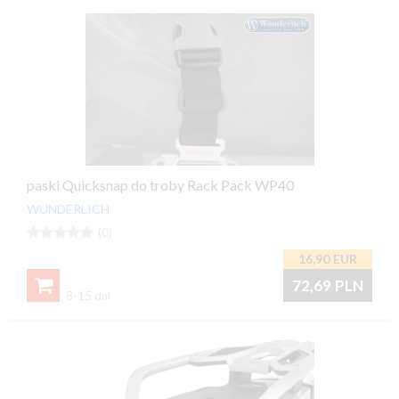
paski Quicksnap do troby Rack Pack WP40
WUNDERLICH





(0)
16,90
EUR

72,69
PLN
8-15 dni