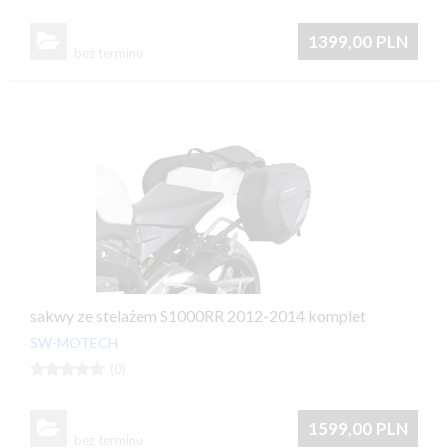

1399,00
PLN
bez terminu
sakwy ze stelażem S1000RR 2012-2014 komplet
SW-MOTECH





(0)

1599,00
PLN
bez terminu