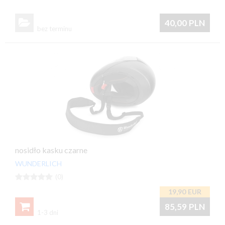

40,00
PLN
bez terminu
nosidło kasku czarne
WUNDERLICH





(0)
19,90
EUR

85,59
PLN
1-3 dni