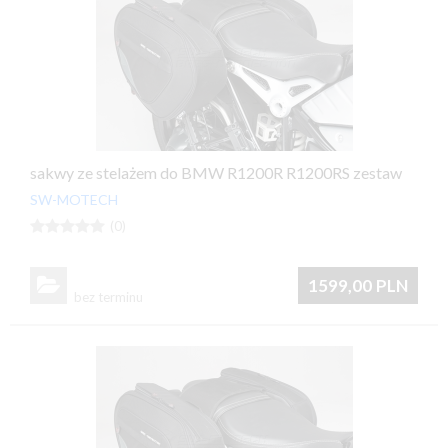
sakwy ze stelażem do BMW R1200R R1200RS zestaw
SW-MOTECH





(0)

1599,00
PLN
bez terminu