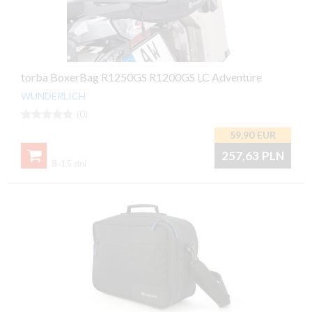
torba BoxerBag R1250GS R1200GS LC Adventure
WUNDERLICH





(0)
59,90
EUR

257,63
PLN
8-15 dni