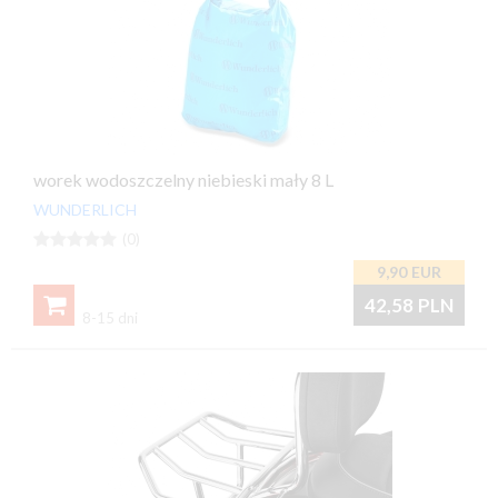
worek wodoszczelny niebieski mały 8 L
WUNDERLICH





(0)
9,90
EUR

42,58
PLN
8-15 dni