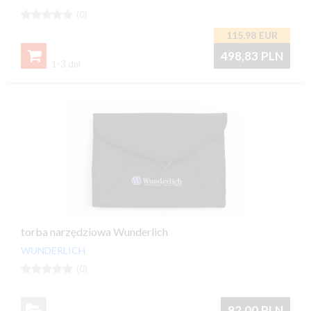





(0)
115,98
EUR

498,83
PLN
1-3 dni
torba narzędziowa Wunderlich
WUNDERLICH





(0)

92,00
PLN