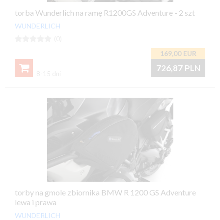
torba Wunderlich na ramę R1200GS Adventure - 2 szt
WUNDERLICH





(0)
169,00
EUR

726,87
PLN
8-15 dni
torby na gmole zbiornika BMW R 1200 GS Adventure
lewa i prawa
WUNDERLICH