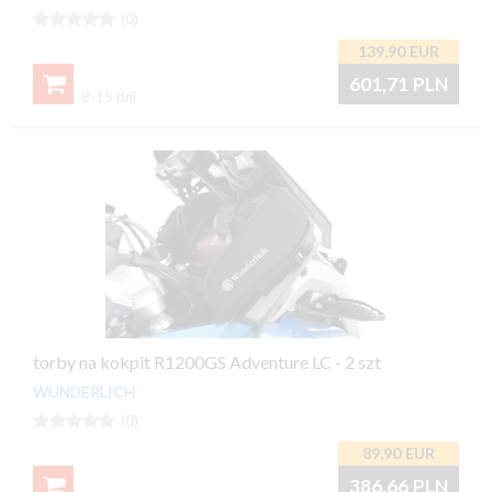





(0)
139,90
EUR

601,71
PLN
8-15 dni
torby na kokpit R1200GS Adventure LC - 2 szt
WUNDERLICH





(0)
89,90
EUR

386,66
PLN