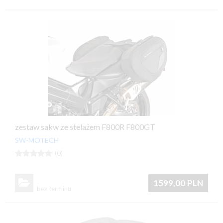
zestaw sakw ze stelażem F800R F800GT
SW-MOTECH





(0)

1599,00
PLN
bez terminu