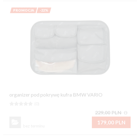
PROMOCJA
-22%
organizer pod pokrywę kufra BMW VARIO





(0)
229,00
PLN

179,00
PLN
bez terminu