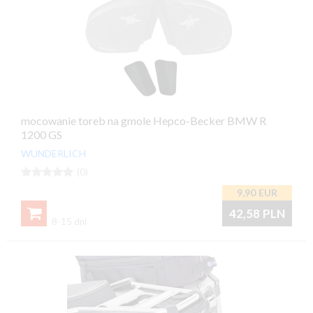
mocowanie toreb na gmole Hepco-Becker BMW R
1200 GS
WUNDERLICH





(0)
9,90
EUR

42,58
PLN
8-15 dni