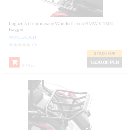
bagażnik chromowany Wunderlich do BMW K 1600
Bagger
WUNDERLICH





(0)
379,00
EUR

1630,08
PLN
8-15 dni