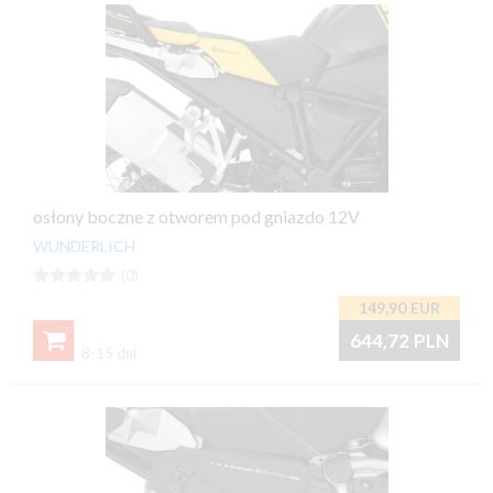
osłony boczne z otworem pod gniazdo 12V
WUNDERLICH





(0)
149,90
EUR

644,72
PLN
8-15 dni