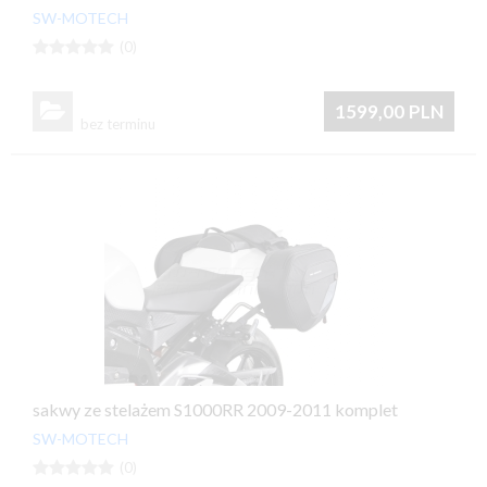
SW-MOTECH





(0)

1599,00
PLN
bez terminu
sakwy ze stelażem S1000RR 2009-2011 komplet
SW-MOTECH





(0)