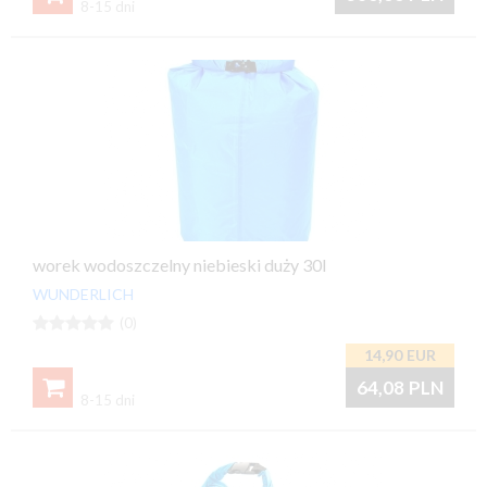
8-15 dni
worek wodoszczelny niebieski duży 30l
WUNDERLICH





(0)
14,90
EUR

64,08
PLN
8-15 dni