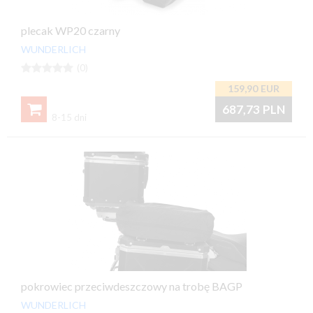
plecak WP20 czarny
WUNDERLICH





(0)
159,90
EUR

687,73
PLN
8-15 dni
pokrowiec przeciwdeszczowy na trobę BAGP
WUNDERLICH