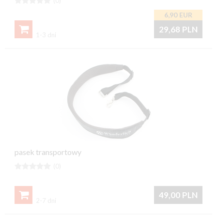





(0)
6,90
EUR

29,68
PLN
1-3 dni
pasek transportowy





(0)

49,00
PLN
2-7 dni