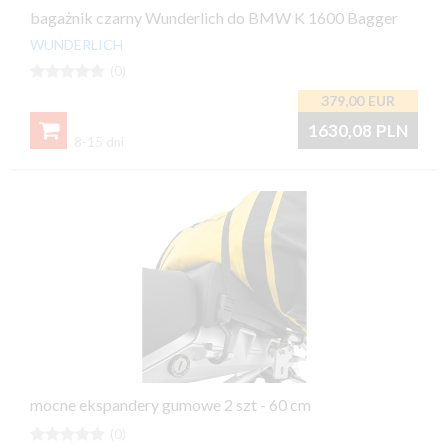
bagażnik czarny Wunderlich do BMW K 1600 Bagger
WUNDERLICH





(0)
379,00
EUR

1630,08
PLN
8-15 dni
mocne ekspandery gumowe 2 szt - 60 cm





(0)