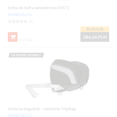
torba do kufra wewnętrzna EVO 1
WUNDERLICH





(0)
89,90
EUR

386,66
PLN
8-15 dni
OSTATNIE I KONIEC !
torba na bagażnik - siedzenie TripBag
WUNDERLICH