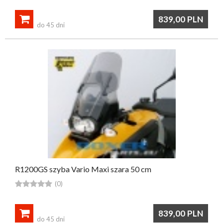

839,00
PLN
do 45 dni
R1200GS szyba Vario Maxi szara 50 cm





(0)

839,00
PLN
do 45 dni