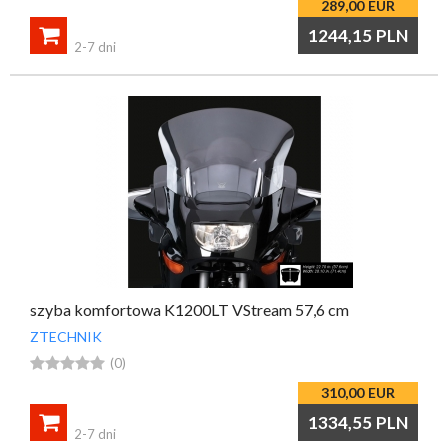
289,00
EUR

1244,15
PLN
2-7 dni
szyba komfortowa K1200LT VStream 57,6 cm
ZTECHNIK





(0)
310,00
EUR

1334,55
PLN
2-7 dni