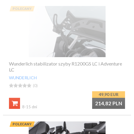
POLECANY
Wunderlich stabilizator szyby R1200GS LC i Adventure
LC
WUNDERLICH





(0)
49,90
EUR

214,82
PLN
8-15 dni
POLECANY