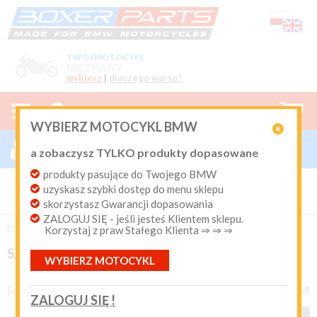
TWÓJ MOTOCYKL
NIEZNANY
wybierz
|
dlaczego warto?



0
WYBIERZ MOTOCYKL BMW

ZALOGUJ SIĘ

a zobaczysz TYLKO produkty dopasowane
Nowy klient
produkty pasujące do Twojego BMW
Produkty dopasowane do Twojego motocykla
uzyskasz szybki dostęp do menu sklepu
BMW. Program Rabatowy po pierwszych zakupach. Od 20
lat on-line kurier Inpost i Paczkomat od 9.90 zł
skorzystasz Gwarancji dopasowania
ZALOGUJ SIĘ - jeśli jesteś Klientem sklepu.
Login:
boxer-parts
/
SZYBY + DEFLEKTORY
Korzystaj z praw Stałego Klienta ⇒ ⇒ ⇒
SZYBY + DEFLEKTORY
WYBIERZ MOTOCYKL
Hasło:
produkty 1 - 48 z 358
Sortuj według
ZALOGUJ SIĘ !
1
2
3
8
