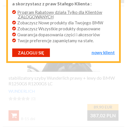
a skorzystasz z praw Stałego Klienta :
przypomnij mi hasło
nowy klient
Program Rabatowy działa Tylko dla Klientów
ZALOGOWANYCH
Zobaczysz Nowe produkty dla Twojego BMW
Zobaczysz Wszystkie produkty dopasowane
Gwarancja dopasowania części i akcesoriów
Twoje preferencje zapamiętamy na stałe.
nowy klient
ZALOGUJ SIĘ
stabilizatory szyby Wunderlich prawy + lewy do BMW
R1250GS R1200GS LC
WUNDERLICH





(0)
89,90
EUR

387,02
PLN
8-15 dni