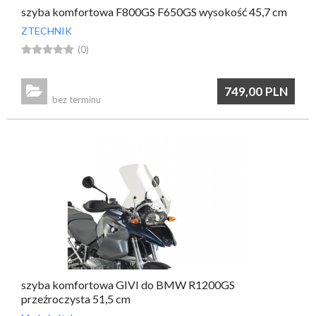
szyba komfortowa F800GS F650GS wysokość 45,7 cm
ZTECHNIK





(0)

749,00
PLN
bez terminu
szyba komfortowa GIVI do BMW R1200GS
przeźroczysta 51,5 cm