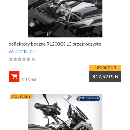
deflektory boczne R1200GS LC przeźroczyste
WUNDERLICH





(0)
189,90
EUR

817,52
PLN
8-15 dni
POLECANY