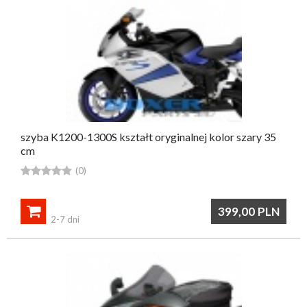
szyba K1200-1300S kształt oryginalnej kolor szary 35
cm





(0)

399,00
PLN
2-7 dni