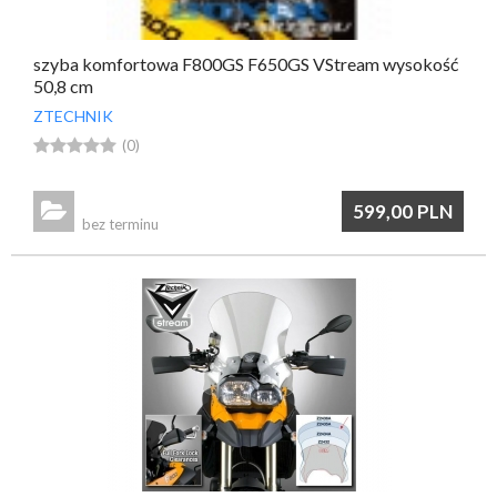
szyba komfortowa F800GS F650GS VStream wysokość
50,8 cm
ZTECHNIK





(0)

599,00
PLN
bez terminu