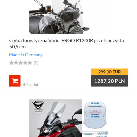
szyba turystyczna Vario-ERGO R1200R przeźroczysta
50,5 cm
Made in Germany





(0)
299,00
EUR

1287,20
PLN
8-15 dni