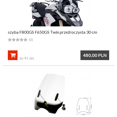
szyba F800GS F650GS Twin przeźroczysta 30 cm





(0)

480,00
PLN
do 45 dni