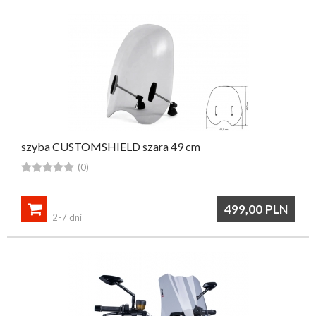
szyba CUSTOMSHIELD szara 49 cm





(0)

499,00
PLN
2-7 dni