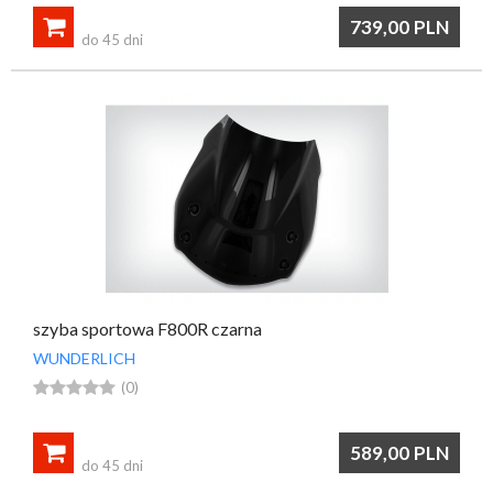

739,00
PLN
do 45 dni
szyba sportowa F800R czarna
WUNDERLICH





(0)

589,00
PLN
do 45 dni