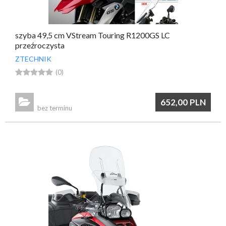
szyba 49,5 cm VStream Touring R1200GS LC
przeźroczysta
ZTECHNIK





(0)

652,00
PLN
bez terminu