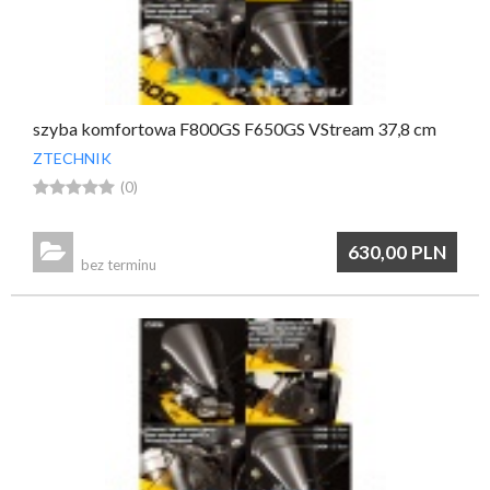
szyba komfortowa F800GS F650GS VStream 37,8 cm
ZTECHNIK





(0)

630,00
PLN
bez terminu