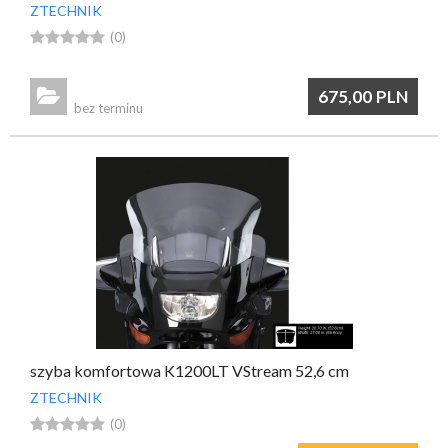
ZTECHNIK





(0)

675,00
PLN
bez terminu
szyba komfortowa K1200LT VStream 52,6 cm
ZTECHNIK





(0)