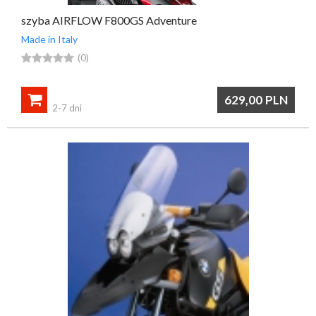
szyba AIRFLOW F800GS Adventure
Made in Italy





(0)

629,00
PLN
2-7 dni