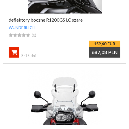
deflektory boczne R1200GS LC szare
WUNDERLICH





(0)
159,60
EUR

687,08
PLN
8-15 dni