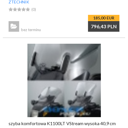
ZTECHNIK





(0)
185,00
EUR

796,43
PLN
bez terminu
szyba komfortowa K1100LT VStream wysoka 40,9 cm