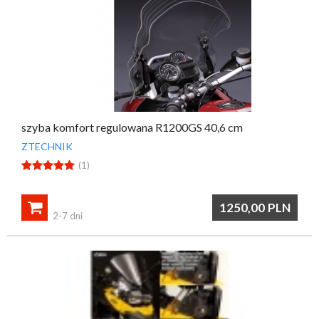
szyba komfort regulowana R1200GS 40,6 cm
ZTECHNIK





(1)

1250,00
PLN
2-7 dni