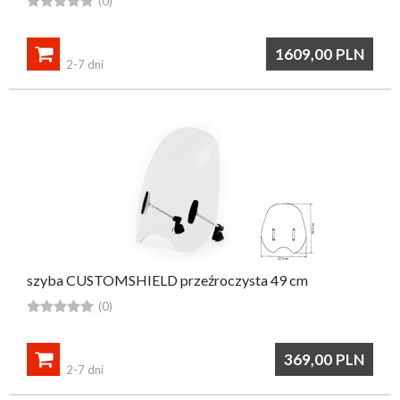





(0)

1609,00
PLN
2-7 dni
szyba CUSTOMSHIELD przeźroczysta 49 cm





(0)

369,00
PLN
2-7 dni