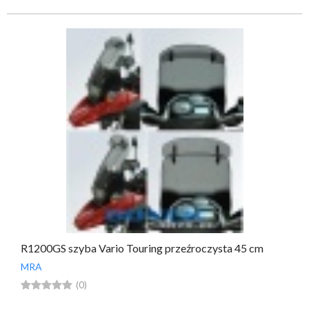
R1200GS szyba Vario Touring przeźroczysta 45 cm
MRA





(0)