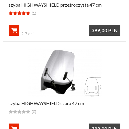
szyba HIGHWAYSHIELD przeźroczysta 47 cm





(1)

399,00
PLN
2-7 dni
szyba HIGHWAYSHIELD szara 47 cm





(0)

399,00
PLN