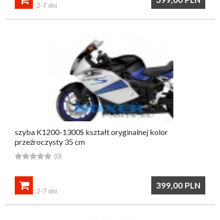
2-7 dni
szyba K1200-1300S kształt oryginalnej kolor
przeźroczysty 35 cm





(0)

399,00
PLN
2-7 dni