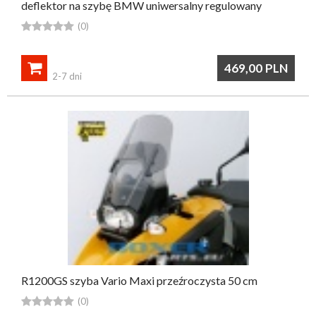
deflektor na szybę BMW uniwersalny regulowany





(0)

469,00
PLN
2-7 dni
R1200GS szyba Vario Maxi przeźroczysta 50 cm





(0)