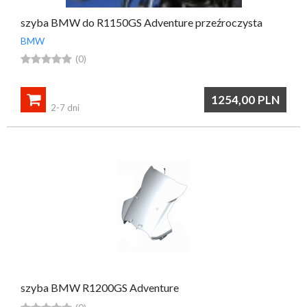
szyba BMW do R1150GS Adventure przeźroczysta
BMW





(0)

1254,00
PLN
2-7 dni
szyba BMW R1200GS Adventure