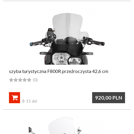
szyba turystyczna F800R przeźroczysta 42,6 cm





(0)

920,00
PLN
8-15 dni