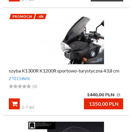
PROMOCJA
-6%
szyba K1300R K1200R sportowo-turystyczna 43,8 cm
ZTECHNIK





(0)
1440,00
PLN

1350,00
PLN
2-7 dni