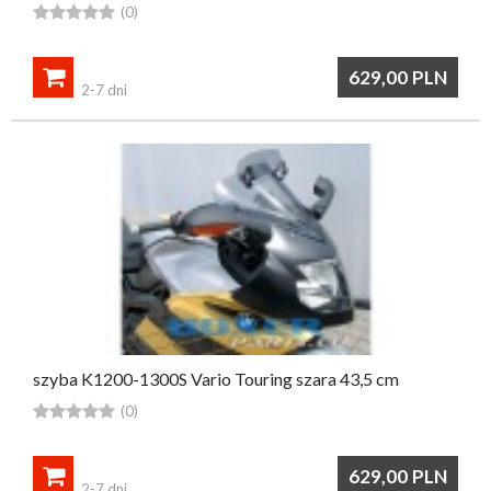





(0)

629,00
PLN
2-7 dni
szyba K1200-1300S Vario Touring szara 43,5 cm





(0)

629,00
PLN
2-7 dni