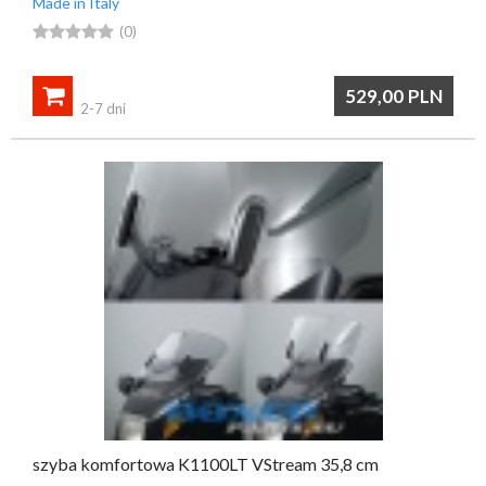
Made in Italy





(0)

529,00
PLN
2-7 dni
szyba komfortowa K1100LT VStream 35,8 cm