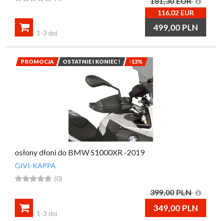
181,30
EUR
116,02
EUR

499,00
PLN
1-3 dni
PROMOCJA
OSTATNIE I KONIEC !
-13%
osłony dłoni do BMW S1000XR -2019
GIVI-KAPPA





(0)
399,00
PLN

349,00
PLN
1-3 dni