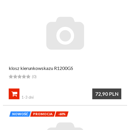
klosz kierunkowskazu R1200GS





(0)

72,90
PLN
1-3 dni
NOWOŚĆ
PROMOCJA
-60%