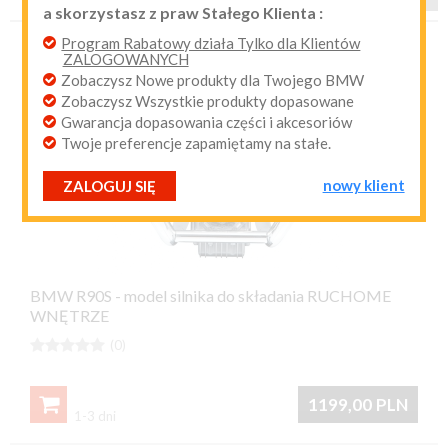
a skorzystasz z praw Stałego Klienta :
przypomnij mi hasło
nowy klient
Program Rabatowy działa Tylko dla Klientów
ZALOGOWANYCH
Zobaczysz Nowe produkty dla Twojego BMW
Zobaczysz Wszystkie produkty dopasowane
Gwarancja dopasowania części i akcesoriów
Twoje preferencje zapamiętamy na stałe.
nowy klient
ZALOGUJ SIĘ
BMW R90S - model silnika do składania RUCHOME
WNĘTRZE





(0)

1199,00
PLN
1-3 dni