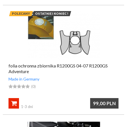
POLECANY
OSTATNIE I KONIEC !
folia ochronna zbiornika R1200GS 04-07 R1200GS
Adventure
Made in Germany





(0)

99,00
PLN
1-3 dni