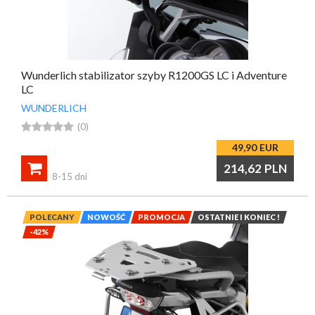
Wunderlich stabilizator szyby R1200GS LC i Adventure
LC
WUNDERLICH





(0)
49,90
EUR

214,62
PLN
8-15 dni
POLECANY
NOWOŚĆ
PROMOCJA
OSTATNIE I KONIEC !
-42%