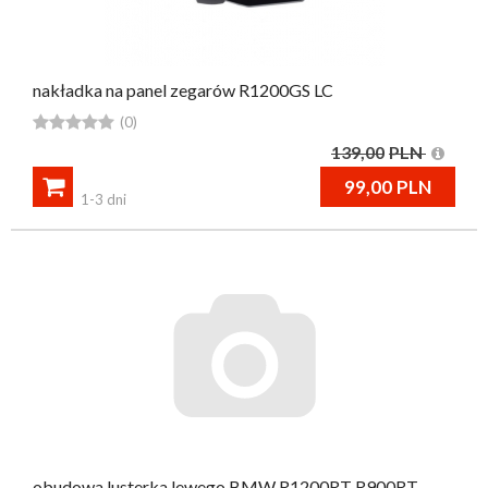
nakładka na panel zegarów R1200GS LC





(0)
139,00
PLN

99,00
PLN
1-3 dni
obudowa lusterka lewego BMW R1200RT R900RT