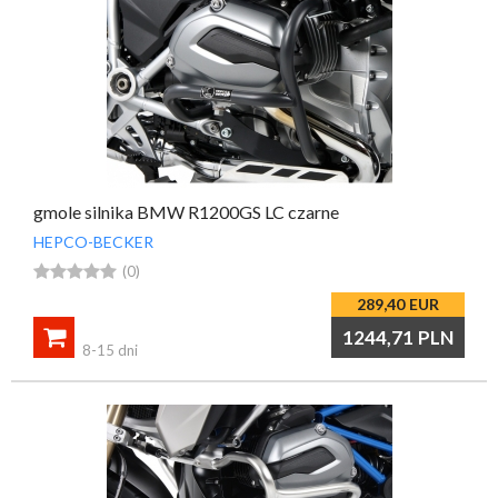
gmole silnika BMW R1200GS LC czarne
HEPCO-BECKER





(0)
289,40
EUR

1244,71
PLN
8-15 dni