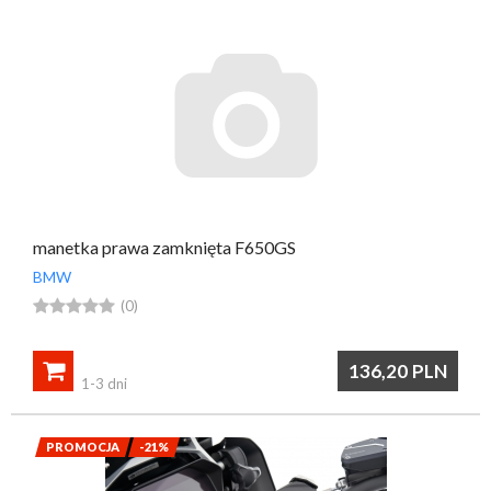
manetka prawa zamknięta F650GS
BMW





(0)

136,20
PLN
1-3 dni
PROMOCJA
-21%