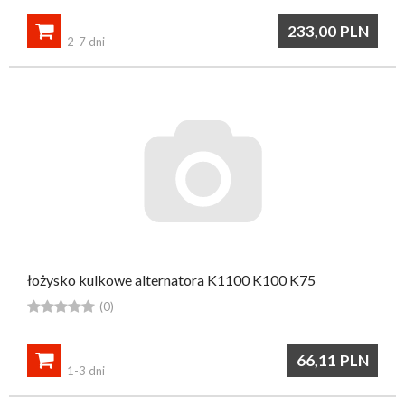

233,00
PLN
2-7 dni
łożysko kulkowe alternatora K1100 K100 K75





(0)

66,11
PLN
1-3 dni