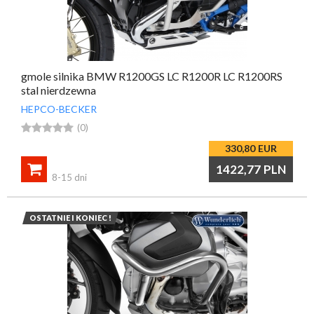
gmole silnika BMW R1200GS LC R1200R LC R1200RS
stal nierdzewna
HEPCO-BECKER





(0)
330,80
EUR

1422,77
PLN
8-15 dni
OSTATNIE I KONIEC !