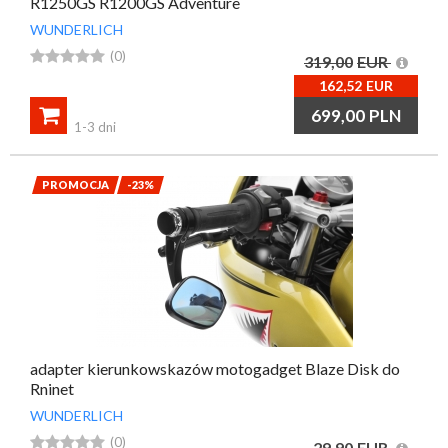
R1250GS R1200GS Adventure
WUNDERLICH





(0)
319,00
EUR
162,52
EUR

699,00
PLN
1-3 dni
PROMOCJA
-23%
adapter kierunkowskazów motogadget Blaze Disk do
Rninet
WUNDERLICH





(0)
29,90
EUR