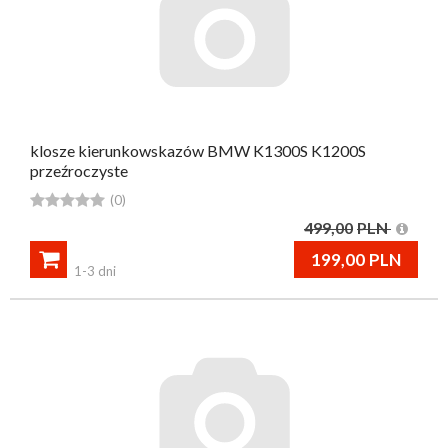
klosze kierunkowskazów BMW K1300S K1200S
przeźroczyste





(0)
499,00
PLN

199,00
PLN
1-3 dni