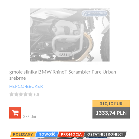
gmole silnika BMW RnineT Scrambler Pure Urban
srebrne
HEPCO-BECKER





(0)
310,10
EUR

1333,74
PLN
2-7 dni
POLECANY
NOWOŚĆ
PROMOCJA
OSTATNIE I KONIEC !