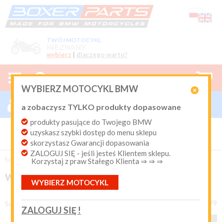
TWÓJ MOTOCYKL
NIEZNANY
wybierz
|
dlaczego warto?



0
WYBIERZ MOTOCYKL BMW

ZALOGUJ SIĘ

a zobaczysz TYLKO produkty dopasowane
Nowy klient
produkty pasujące do Twojego BMW
Produkty dopasowane do Twojego motocykla
uzyskasz szybki dostęp do menu sklepu
BMW. Program Rabatowy po pierwszych zakupach. Od 20
lat on-line kurier Inpost i Paczkomat od 9.90 zł
skorzystasz Gwarancji dopasowania
ZALOGUJ SIĘ - jeśli jesteś Klientem sklepu.
Login:
boxer-parts
/
Wyprzedaż - okazje cenowe
Korzystaj z praw Stałego Klienta ⇒ ⇒ ⇒
WYPRZEDAŻ - OKAZJE CENOWE
WYBIERZ MOTOCYKL
Hasło:
produkty 1 - 48 z 79
Sortuj według
ZALOGUJ SIĘ !
1
2
