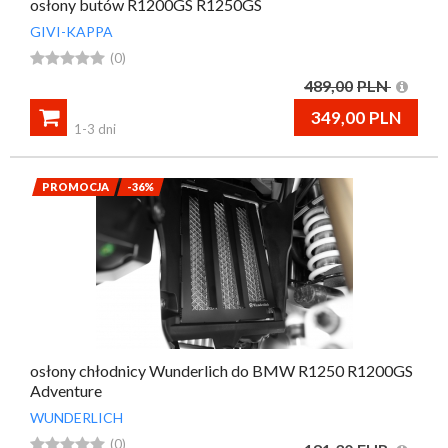
osłony butów R1200GS R1250GS
GIVI-KAPPA





(0)
489,00
PLN

349,00
PLN
1-3 dni
PROMOCJA
-36%
osłony chłodnicy Wunderlich do BMW R1250 R1200GS
Adventure
WUNDERLICH





(0)