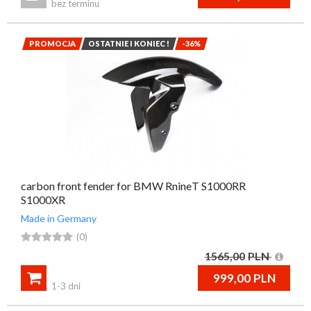
bez terminu
PROMOCJA
OSTATNIE I KONIEC !
-36%
carbon front fender for BMW RnineT S1000RR
S1000XR
Made in Germany





(0)
1565,00
PLN

999,00
PLN
1-3 dni