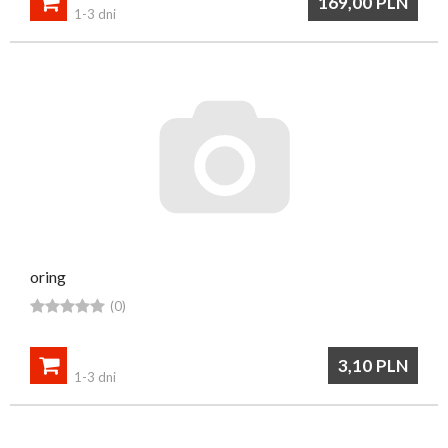

169,00
PLN
1-3 dni
oring





(0)

3,10
PLN
1-3 dni