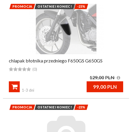
PROMOCJA
OSTATNIE I KONIEC !
-23%
chlapak błotnika przedniego F650GS G650GS





(0)
129,00
PLN

99,00
PLN
1-3 dni
PROMOCJA
OSTATNIE I KONIEC !
-23%