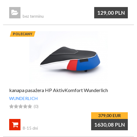

129,00
PLN
bez terminu
POLECANY
kanapa pasażera HP AktivKomfort Wunderlich
WUNDERLICH





(0)
379,00
EUR

1630,08
PLN
8-15 dni