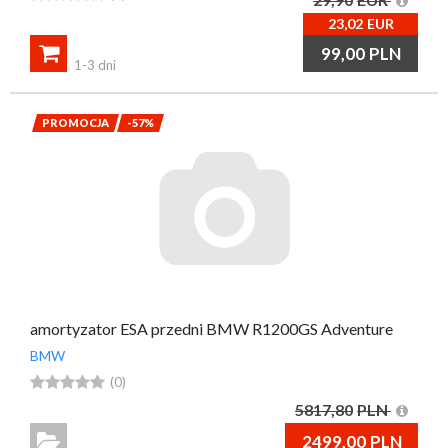
23,02
EUR

99,00
PLN
1-3 dni
PROMOCJA
-57%
amortyzator ESA przedni BMW R1200GS Adventure
BMW





(0)
5817,80
PLN

2499,00
PLN