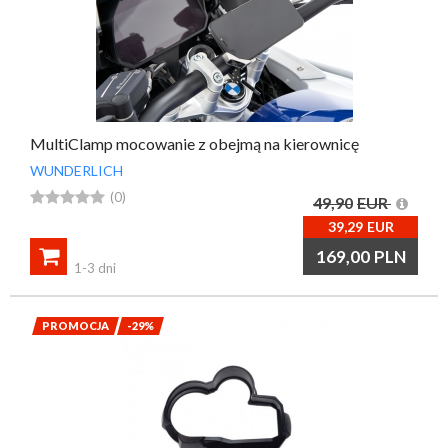
MultiClamp mocowanie z obejmą na kierownicę
WUNDERLICH





(0)
49,90
EUR
39,29
EUR

169,00
PLN
1-3 dni
PROMOCJA
-29%