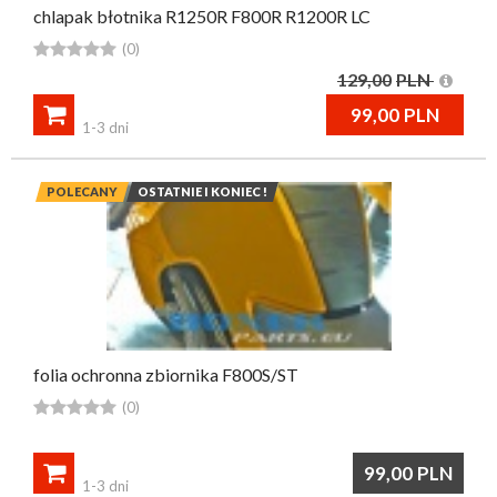
chlapak błotnika R1250R F800R R1200R LC





(0)
129,00
PLN

99,00
PLN
1-3 dni
POLECANY
OSTATNIE I KONIEC !
folia ochronna zbiornika F800S/ST





(0)

99,00
PLN
1-3 dni