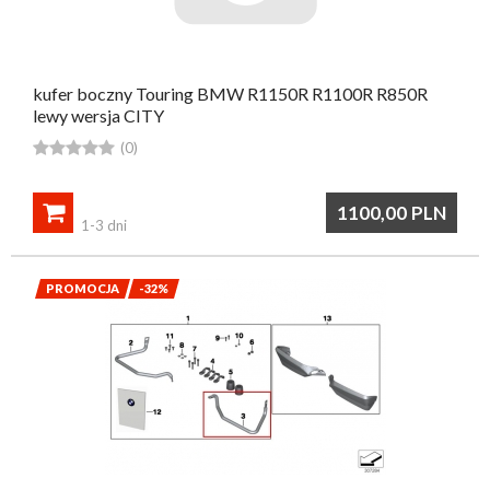
kufer boczny Touring BMW R1150R R1100R R850R
lewy wersja CITY





(0)

1100,00
PLN
1-3 dni
PROMOCJA
-32%