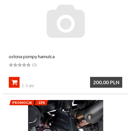
osłona pompy hamulca





(0)

200,00
PLN
1-3 dni
PROMOCJA
-23%