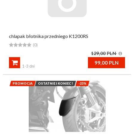
chlapak błotnika przedniego K1200RS





(0)
129,00
PLN

99,00
PLN
1-3 dni
PROMOCJA
OSTATNIE I KONIEC !
-23%