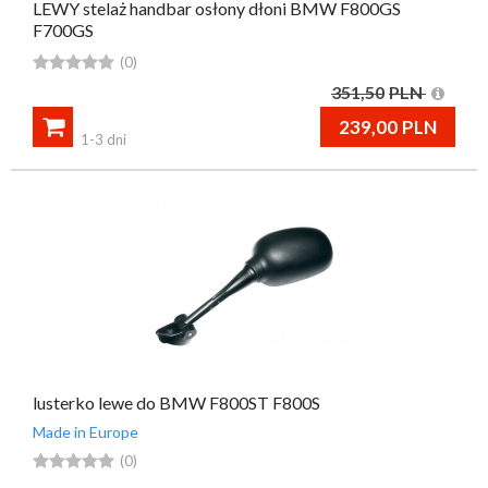
LEWY stelaż handbar osłony dłoni BMW F800GS
F700GS





(0)
351,50
PLN

239,00
PLN
1-3 dni
lusterko lewe do BMW F800ST F800S
Made in Europe





(0)