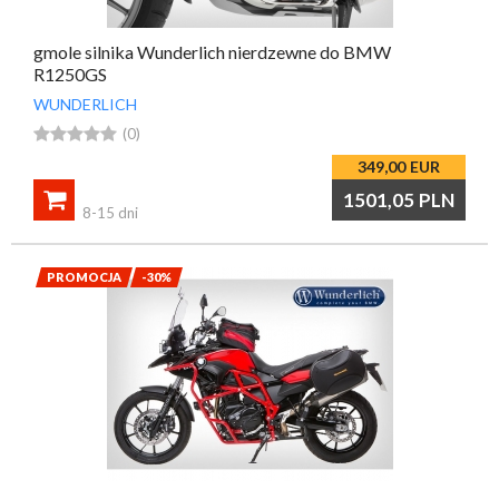
gmole silnika Wunderlich nierdzewne do BMW
R1250GS
WUNDERLICH





(0)
349,00
EUR

1501,05
PLN
8-15 dni
PROMOCJA
-30%