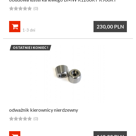





(0)

230,00
PLN
1-3 dni
OSTATNIE I KONIEC !
odważnik kierownicy nierdzewny





(0)