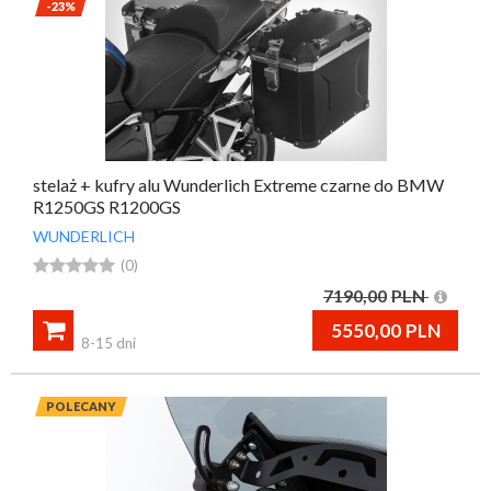
-23%
stelaż + kufry alu Wunderlich Extreme czarne do BMW
R1250GS R1200GS
WUNDERLICH





(0)
7190,00
PLN

5550,00
PLN
8-15 dni
POLECANY