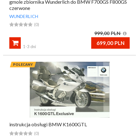
gmole zbiornika Wunderlich do BMW F700GS F800GS
czerwone
WUNDERLICH





(0)
999,00
PLN

699,00
PLN
1-3 dni
POLECANY
instrukcja obsługi BMW K1600GTL





(0)