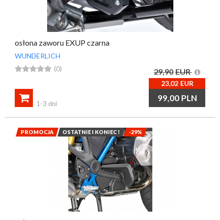
osłona zaworu EXUP czarna
WUNDERLICH





(0)
29,90
EUR
23,02
EUR

99,00
PLN
1-3 dni
PROMOCJA
OSTATNIE I KONIEC !
-29%