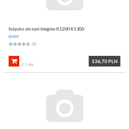
łożysko skrzyni biegów K1200 K1300
BMW





(0)

136,70
PLN
2-7 dni