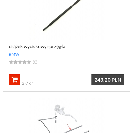
drążek wyciskowy sprzęgła
BMW





(0)

243,20
PLN
2-7 dni