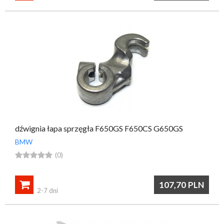
dźwignia łapa sprzęgła F650GS F650CS G650GS
BMW





(0)

107,70
PLN
2-7 dni