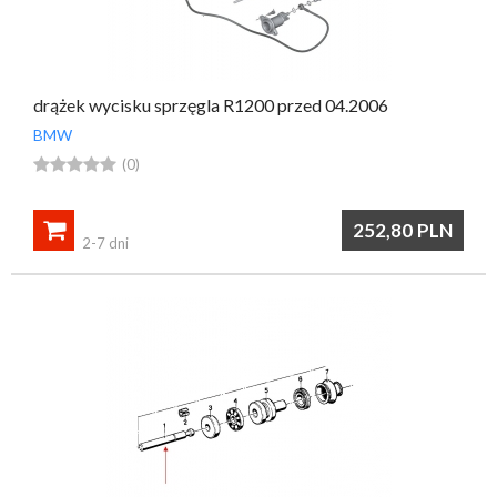
drążek wycisku sprzęgla R1200 przed 04.2006
BMW





(0)

252,80
PLN
2-7 dni