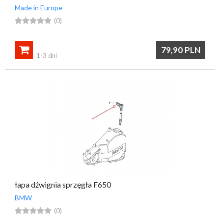
Made in Europe





(0)

79,90
PLN
1-3 dni
łapa dźwignia sprzęgła F650
BMW





(0)