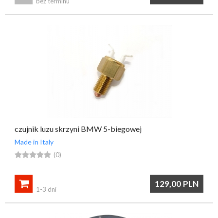
bez terminu
czujnik luzu skrzyni BMW 5-biegowej
Made in Italy





(0)

129,00
PLN
1-3 dni