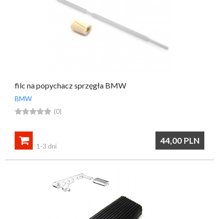
filc na popychacz sprzęgła BMW
BMW





(0)

44,00
PLN
1-3 dni