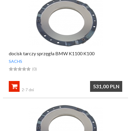
docisk tarczy sprzęgła BMW K1100 K100
SACHS





(0)

531,00
PLN
2-7 dni