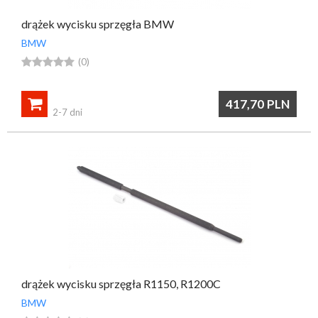
drążek wycisku sprzęgła BMW
BMW





(0)

417,70
PLN
2-7 dni
drążek wycisku sprzęgła R1150, R1200C
BMW