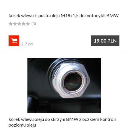
korek wlewu i spustu oleju M18x1,5 do motocykli BMW





(0)

19,00
PLN
2-7 dni
korek wlewu oleju do skrzyni BMW z oczkiem kontroli
poziomu oleju