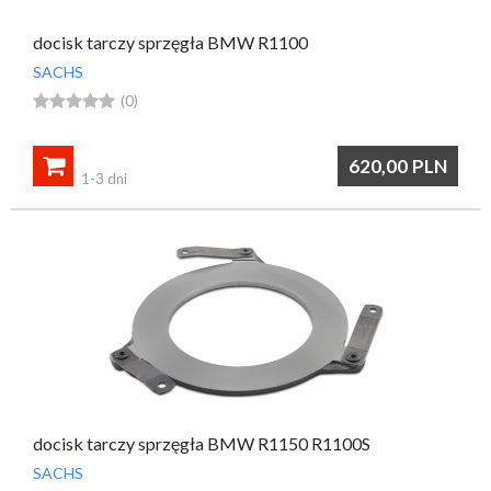
docisk tarczy sprzęgła BMW R1100
SACHS





(0)

620,00
PLN
1-3 dni
docisk tarczy sprzęgła BMW R1150 R1100S
SACHS