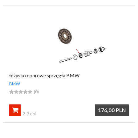
łożysko oporowe sprzęgła BMW
BMW





(0)

176,00
PLN
2-7 dni