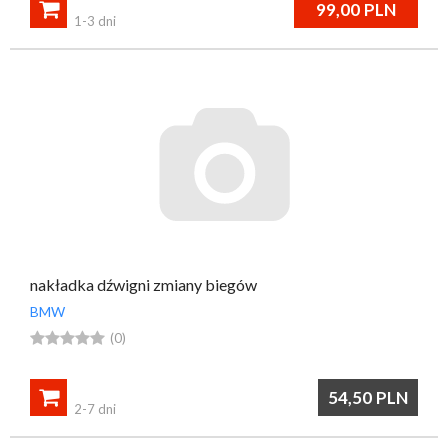

99,00
PLN
1-3 dni
nakładka dźwigni zmiany biegów
BMW





(0)

54,50
PLN
2-7 dni