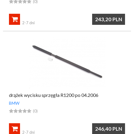





(0)

243,20
PLN
2-7 dni
drążek wycisku sprzęgła R1200 po 04.2006
BMW





(0)

246,40
PLN
2-7 dni