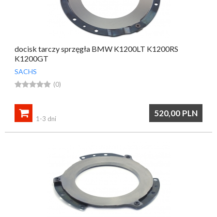
docisk tarczy sprzęgła BMW K1200LT K1200RS
K1200GT
SACHS





(0)

520,00
PLN
1-3 dni