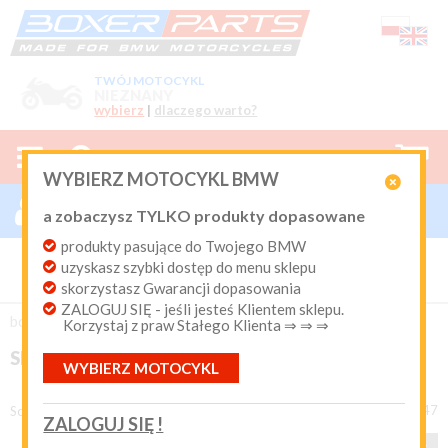
TWÓJ MOTOCYKL
NIEZNANY
wybierz
|
dlaczego warto?



0
WYBIERZ MOTOCYKL BMW

ZALOGUJ SIĘ

a zobaczysz TYLKO produkty dopasowane
Nowy klient
produkty pasujące do Twojego BMW
Produkty dopasowane do Twojego motocykla
uzyskasz szybki dostęp do menu sklepu
BMW. Program Rabatowy po pierwszych zakupach. Od 20
lat on-line kurier Inpost i Paczkomat od 9.90 zł
skorzystasz Gwarancji dopasowania
ZALOGUJ SIĘ - jeśli jesteś Klientem sklepu.
Login:
boxer-parts
/
EKSPLOATACJA
/
Sprzęgło i skrzynia
Korzystaj z praw Stałego Klienta ⇒ ⇒ ⇒
SPRZĘGŁO I SKRZYNIA
WYBIERZ MOTOCYKL
Hasło:
produkty 1 - 48 z 147
Sortuj według
ZALOGUJ SIĘ !
1
2
3
4
