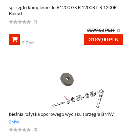
sprzęgło kompletne do R1200 GS R 1200RT R 1200R
RnineT





(0)
3399,00
PLN

3189,00
PLN
2-7 dni
bieżnia łożyska oporowego wycisku sprzęgła BMW
BMW





(0)