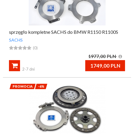
sprzęgło kompletne SACHS do BMW R1150 R1100S
SACHS





(0)
1977,00
PLN

1749,00
PLN
2-7 dni
PROMOCJA
-6%