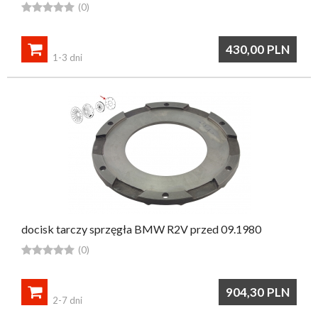





(0)

430,00
PLN
1-3 dni
docisk tarczy sprzęgła BMW R2V przed 09.1980





(0)

904,30
PLN
2-7 dni