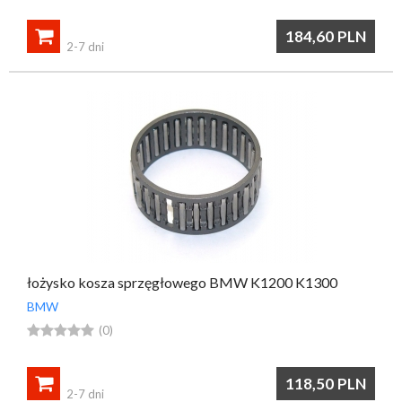

184,60
PLN
2-7 dni
łożysko kosza sprzęgłowego BMW K1200 K1300
BMW





(0)

118,50
PLN
2-7 dni