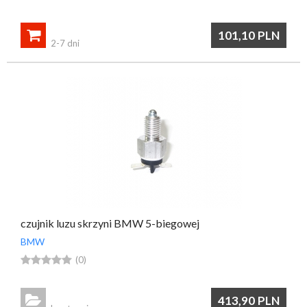

101,10
PLN
2-7 dni
czujnik luzu skrzyni BMW 5-biegowej
BMW





(0)

413,90
PLN