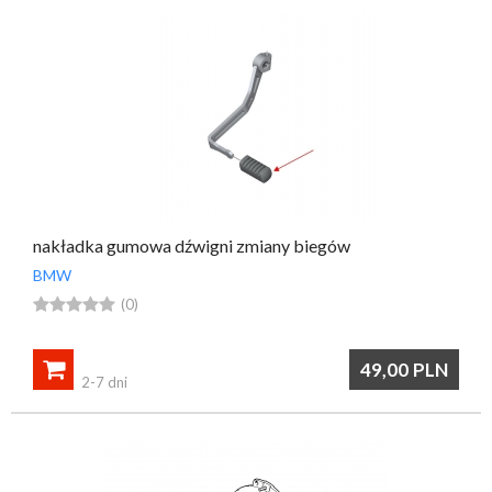
nakładka gumowa dźwigni zmiany biegów
BMW





(0)

49,00
PLN
2-7 dni