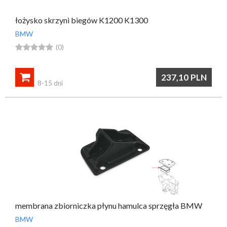
łożysko skrzyni biegów K1200 K1300
BMW





(0)

237,10
PLN
8-15 dni
membrana zbiorniczka płynu hamulca sprzęgła BMW
BMW