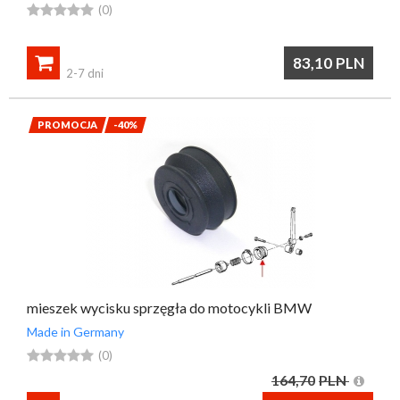





(0)

83,10
PLN
2-7 dni
PROMOCJA
-40%
mieszek wycisku sprzęgła do motocykli BMW
Made in Germany





(0)
164,70
PLN