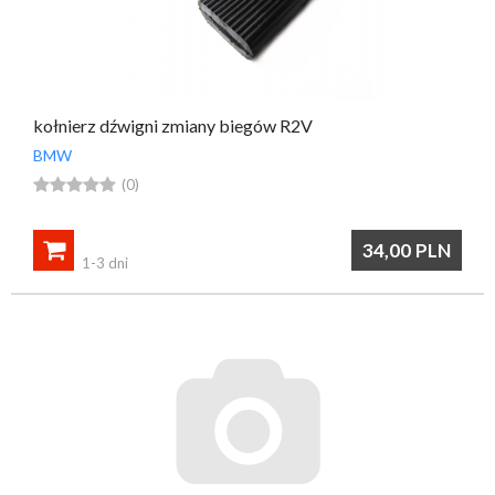
kołnierz dźwigni zmiany biegów R2V
BMW





(0)

34,00
PLN
1-3 dni