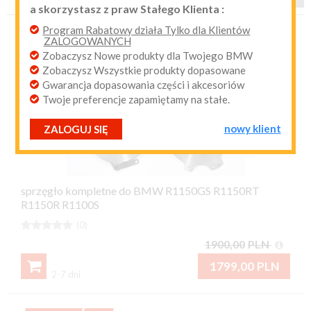
a skorzystasz z praw Stałego Klienta :
przypomnij mi hasło
nowy klient
Program Rabatowy działa Tylko dla Klientów
ZALOGOWANYCH
Zobaczysz Nowe produkty dla Twojego BMW
PROMOCJA
-5%
Zobaczysz Wszystkie produkty dopasowane
Gwarancja dopasowania części i akcesoriów
Twoje preferencje zapamiętamy na stałe.
nowy klient
ZALOGUJ SIĘ
sprzęgło kompletne do BMW R1150GS R1150RT
R1150R R1100S





(0)
1900,00
PLN

1799,00
PLN
2-7 dni