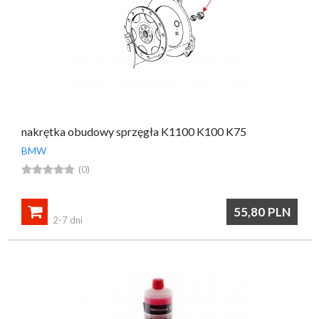
nakrętka obudowy sprzęgła K1100 K100 K75
BMW





(0)

55,80
PLN
2-7 dni