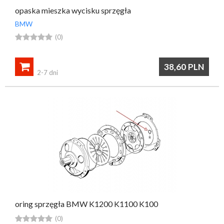
opaska mieszka wycisku sprzęgła
BMW





(0)

38,60
PLN
2-7 dni
oring sprzęgła BMW K1200 K1100 K100





(0)