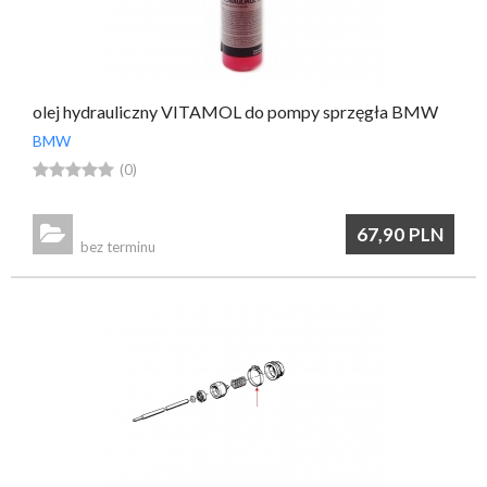
olej hydrauliczny VITAMOL do pompy sprzęgła BMW
BMW





(0)

67,90
PLN
bez terminu