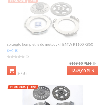
PROMOCJA
-57%
sprzęgło kompletne do motocykli BMW R1100 R850
SACHS





(0)
3169,10
PLN

1349,00
PLN
2-7 dni
PROMOCJA
-12%