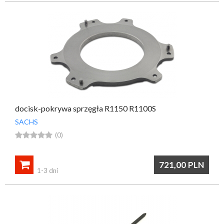
docisk-pokrywa sprzęgła R1150 R1100S
SACHS





(0)

721,00
PLN
1-3 dni