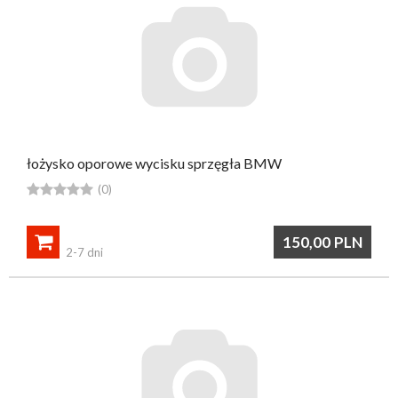
łożysko oporowe wycisku sprzęgła BMW





(0)

150,00
PLN
2-7 dni