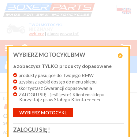
TWÓJ MOTOCYKL
NIEZNANY
wybierz
|
dlaczego warto?



0
WYBIERZ MOTOCYKL BMW

ZALOGUJ SIĘ

a zobaczysz TYLKO produkty dopasowane
Nowy klient
produkty pasujące do Twojego BMW
Produkty dopasowane do Twojego motocykla
uzyskasz szybki dostęp do menu sklepu
BMW. Program Rabatowy po pierwszych zakupach. Od 20
lat on-line kurier Inpost i Paczkomat od 9.90 zł
skorzystasz Gwarancji dopasowania
ZALOGUJ SIĘ - jeśli jesteś Klientem sklepu.
Login:
boxer-parts
/
OŚWIETLENIE
/
Halogeny i reflektory
Korzystaj z praw Stałego Klienta ⇒ ⇒ ⇒
PROMOCJA
OSTATNIE I KONIEC !
WYBIERZ MOTOCYKL
Hasło:
OSTATNIA 1 SZTUKA halogen dalekosiężny





(0)
soczewkowy ELLIPSOID
ZALOGUJ SIĘ !
63-12810