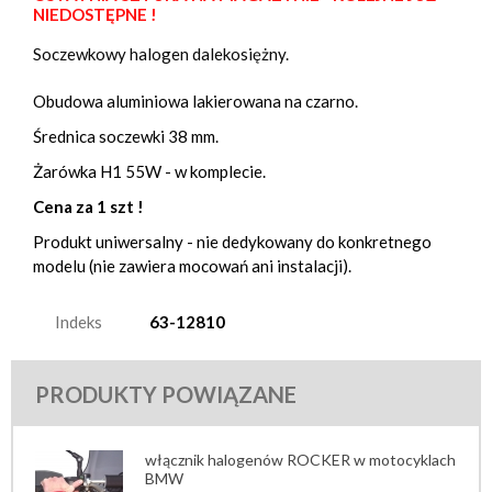
BMW F700GS
NIEDOSTĘPNE !
BMW R1200GS 2004-
2007
BMW F750GS
Soczewkowy halogen dalekosiężny.
BMW R1200GS 2007-
BMW F800GS -2017
2009
Obudowa aluminiowa lakierowana na czarno.
BMW F800GS 2023-
BMW R1200GS 2010-
Średnica soczewki 38 mm.
BMW F800GS Adventure
2012
Żarówka H1 55W - w komplecie.
BMW F800GT
BMW R1200GS
Adventure 2006-2007
Cena za 1 szt !
BMW F800R 2005+
BMW R1200GS
Produkt uniwersalny - nie dedykowany do konkretnego
BMW F800R 2015+
Adventure 2007-2009
modelu (nie zawiera mocowań ani instalacji).
BMW F800S
BMW R1200GS
Adventure 2010-2013
BMW F800ST
Indeks
63-12810
BMW R1200GS LC 2013+
BMW F850GS
BMW R1200GS LC 2017+
BMW F850GS Adventure
PRODUKTY POWIĄZANE
BMW R1200GS LC
BMW F900GS
Adventure 2014+
BMW F900GS Adventure
BMW R1200R 2006-2010
włącznik halogenów ROCKER w motocyklach
BMW F900R
BMW
BMW R1200R 2011-2014