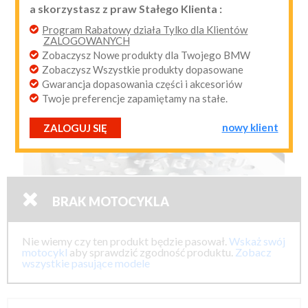
a skorzystasz z praw Stałego Klienta :
przypomnij mi hasło
nowy klient
Program Rabatowy działa Tylko dla Klientów
ZALOGOWANYCH
Zobaczysz Nowe produkty dla Twojego BMW
Zobaczysz Wszystkie produkty dopasowane
Gwarancja dopasowania części i akcesoriów
Twoje preferencje zapamiętamy na stałe.
nowy klient
ZALOGUJ SIĘ

BRAK MOTOCYKLA
Nie wiemy czy ten produkt będzie pasował.
Wskaż swój
motocykl
aby sprawdzić zgodność produktu.
Zobacz
wszystkie pasujące modele