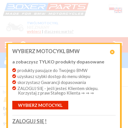
TWÓJ MOTOCYKL
NIEZNANY
wybierz
|
dlaczego warto?



0
WYBIERZ MOTOCYKL BMW

ZALOGUJ SIĘ

a zobaczysz TYLKO produkty dopasowane
Nowy klient
produkty pasujące do Twojego BMW
Produkty dopasowane do Twojego motocykla
uzyskasz szybki dostęp do menu sklepu
BMW. Program Rabatowy po pierwszych zakupach. Od 20
lat on-line kurier Inpost i Paczkomat od 9.90 zł
skorzystasz Gwarancji dopasowania
ZALOGUJ SIĘ - jeśli jesteś Klientem sklepu.
Login:
boxer-parts
/
TORBY do BMW
/
Sakwy, worki, akcesoria
Korzystaj z praw Stałego Klienta ⇒ ⇒ ⇒
POLECANY
PROMOCJA
OSTATNIE I KONIEC !
WYBIERZ MOTOCYKL
Hasło:
torba podróżna Wunderlich Edition black





(0)
ZALOGUJ SIĘ !
99-25180-102